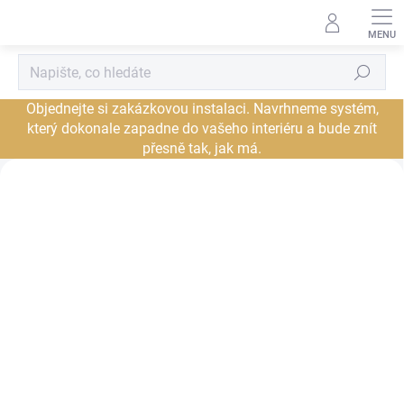
Přejít
na
obsah
Hledat
Objednejte si zakázkovou instalaci. Navrhneme systém,
který dokonale zapadne do vašeho interiéru a bude znít
přesně tak, jak má.
Zažijte hudbu, kterou ucítíte. Nyní
i v Praze.
Zapomeňte na obyčejný poslech. Přijďte do našeho nového showroomu v
Praze a objevte ve svých oblíbených skladbách detaily, které vám dosud
unikaly.
Navštívit showroom Praha