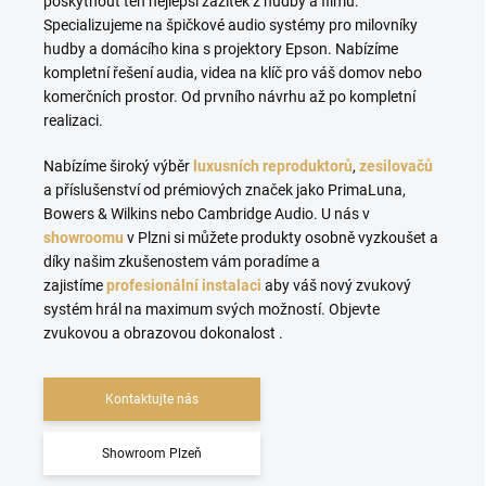
poskytnout ten nejlepší zážitek z hudby a filmů.
S
pecializujeme na špičkové audio systémy pro milovníky
hudby a domácího kina s projektory Epson. Nabízíme
kompletní řešení audia, videa na klíč pro váš domov nebo
komerčních prostor. Od prvního návrhu až po kompletní
realizaci.
Nabízíme široký výběr
luxusních
reproduktorů
,
zesilovačů
a příslušenství od prémiových značek jako PrimaLuna,
Bowers & Wilkins nebo Cambridge Audio. U nás v
showroomu
v Plzni si můžete produkty osobně vyzkoušet a
díky našim zkušenostem vám poradíme a
zajistíme
profesionální instalaci
aby váš nový zvukový
systém hrál na maximum svých možností. Objevte
zvukovou a obrazovou dokonalost .
Kontaktujte nás
Showroom Plzeň