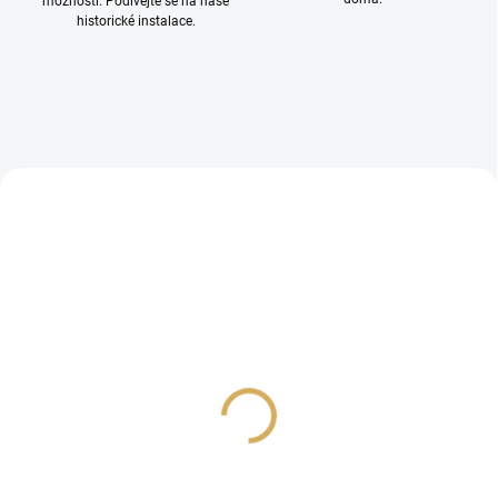
možností. Podívejte se na naše
historické instalace.
PROHLÍDKA V
PROHLÍDKA V
SHOWROOMU PLZEŇ
SHOWROOMU PLZEŇ
PROHLÍDKA V
SHOWROOMU PRAHA
Marantz Stereo 70S +
Denon DRA900H +
Monitor Audio Bronze
Monitor Audio Bronze
300 7G
300 7G
44 990 Kč
39 990 Kč
/ sada
/ sada
37 181,82 Kč bez DPH
33 049,59 Kč bez DPH