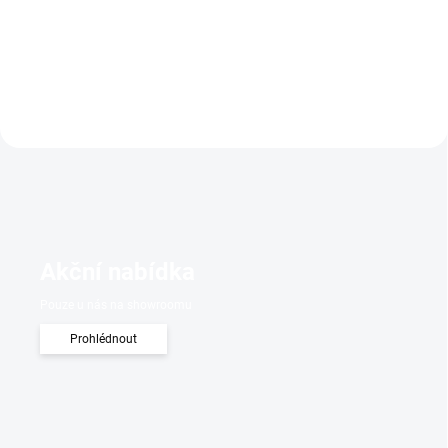
Do košíku
Do košíku
Akční nabídka
Pouze u nás na showroomu
Prohlédnout