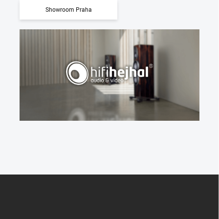
Showroom Praha
Z
á
p
a