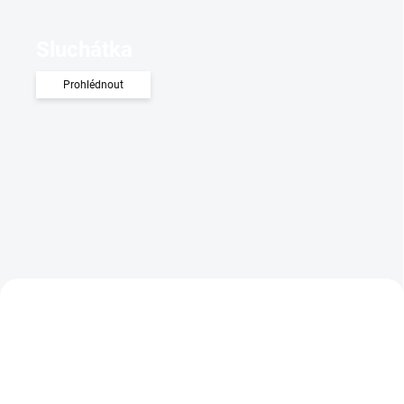
Sluchátka
Prohlédnout
PROHLÍDKA V
PROHLÍDKA V
SHOWROOMU PLZEŇ
SHOWROOMU PLZEŇ
PROHLÍDKA V
SHOWROOMU PRAHA