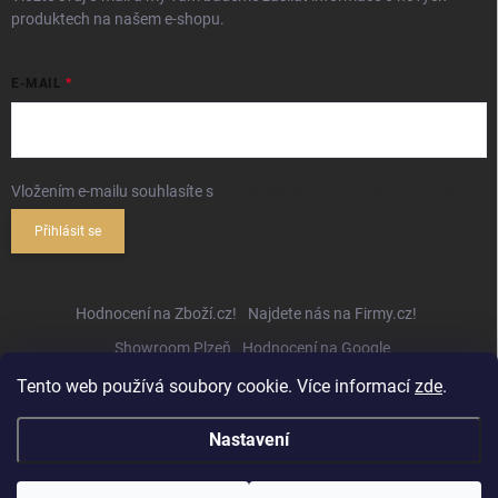
produktech na našem e-shopu.
E-MAIL
Vložením e-mailu souhlasíte s
podmínkami ochrany osobních údajů
Přihlásit se
Hodnocení na Zboží.cz!
Najdete nás na Firmy.cz!
Showroom Plzeň
Hodnocení na Google
Tento web používá soubory cookie. Více informací
zde
.
Nastavení
Copyright 2026
Hifihejhal.cz
. Všechna práva vyhrazena.
Upravit nastavení