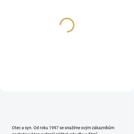
Dynavox Perfect Sound
Cambridge Audio
Banana Set 4ks
CXA81MKII+CXN100SE
229 Kč
49 990 Kč
/ sada
/ 1 kus
189,26 Kč bez DPH
41 314,05 Kč bez DPH
Do košíku
Do košíku
Otec a syn. Od roku 1997 se snažíme svým zákazníkům