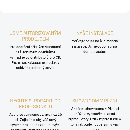
JSME AUTORIZOVANÝM
NAŠE INSTALACE
PRODEJCEM
Podívejte se na naše historické
instalace. Jsme odborníci na
Pro dodržení přísných standardů
domácí audio.
náš sortiment odebíráme
výhradně od distributorů pro ČR.
Pro u nás zakoupené produkty
nabízíme odborný servis.
NECHTE SI PORADIT OD
SHOWROOM V PLZNI
PROFESIONÁLŮ
V našem showroomu v Plzni si
můžete vyzkoušet luxusní
Audiu se věnujeme už více než 25
reproduktory a získat představu o
let. Zajistíme, aby váš nový
tom, jak bude hudba znít u vás
systém hrál na maximum svých
doma.