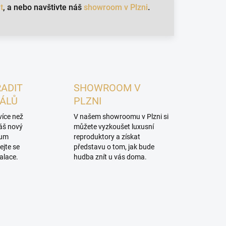
n
t
, a nebo navštivte náš
showroom v Plzni
.
k
o
v
á
n
RADIT
SHOWROOM V
í
NÁLŮ
PLZNI
více než
V našem showroomu v Plzni si
váš nový
můžete vyzkoušet luxusní
mum
reproduktory a získat
ejte se
představu o tom, jak bude
alace.
hudba znít u vás doma.