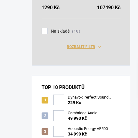
a
n
1290
Kč
107490
Kč
n
í
p
Na skladě
19
a
n
ROZBALIT FILTR
e
l
TOP 10 PRODUKTŮ
Dynavox Perfect Sound
Banana Set 4ks
229 Kč
Cambridge Audio
CXA81MKII+CXN100SE
49 990 Kč
Acoustic Energy AE500
34 990 Kč