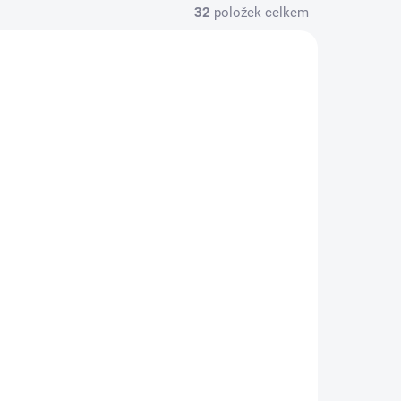
32
položek celkem
on
Audioquest Carbon
í
digitální koaxiální
kabel 5,0 m
16 490 Kč
/ ks
13 628,10 Kč bez DPH
Do košíku