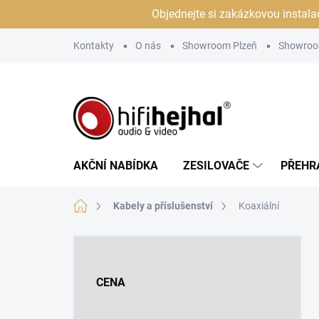
Přejít
Objednejte si zakázkovou instala
na
obsah
Kontakty
O nás
Showroom Plzeň
Showroo
AKČNÍ NABÍDKA
ZESILOVAČE
PŘEHR
Domů
Kabely a příslušenství
Koaxiální
P
o
s
CENA
t
r