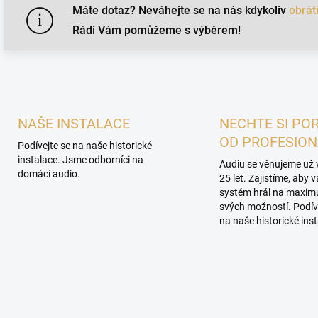
c
Máte dotaz? Neváhejte se na nás kdykoliv
obráti
í
Rádi Vám pomůžeme s výběrem!
p
r
v
k
y
v
ý
NAŠE INSTALACE
NECHTE SI PO
p
i
OD PROFESIO
Podívejte se na naše historické
s
instalace. Jsme odborníci na
Audiu se věnujeme už 
u
domácí audio.
25 let. Zajistíme, aby 
systém hrál na maxi
svých možností. Podív
na naše historické inst