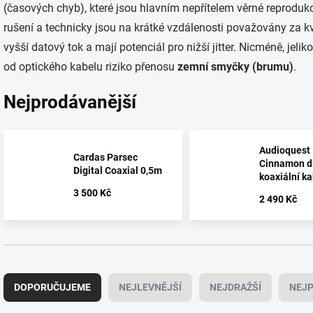
(časových chyb), které jsou hlavním nepřítelem věrné reproduk
rušení a technicky jsou na krátké vzdálenosti považovány za kva
vyšší datový tok a mají potenciál pro nižší jitter. Nicméně, jeliko
od optického kabelu riziko přenosu
zemní smyčky (brumu)
.
Nejprodávanější
Audioquest
Cardas Parsec
Cinnamon di
Digital Coaxial 0,5m
koaxiální ka
m
3 500 Kč
2 490 Kč
Ř
a
DOPORUČUJEME
NEJLEVNĚJŠÍ
NEJDRAŽŠÍ
NEJP
z
e