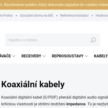
ci. Navrhneme systém, který dokonale zapadne do vašeho interiér
m Praha
Ozvučení domu na klíč
Reference instalací
Hodnoc
Hledat
ÁVAČE
RECEIVERY
REPROSOUSTAVY
KABELY
Koaxiální kabely
Koaxiální digitální kabel (S/PDIF) přenáší digitální audio sig
kritickou vlastností je striktní dodržení
impedance
. To je nezb