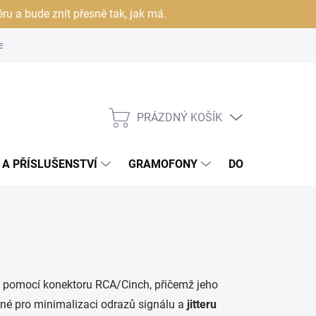
u a bude znít přesně tak, jak má.
ení obchodu
Informace o doručování a platbách
Vrácení a rekl
PRÁZDNÝ KOŠÍK
NÁKUPNÍ
KOŠÍK
 A PŘÍSLUŠENSTVÍ
GRAMOFONY
DOMÁCÍ KINO
nál pomocí konektoru RCA/Cinch, přičemž jeho
ytné pro minimalizaci odrazů signálu a
jitteru