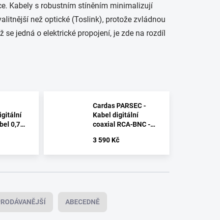
ce. Kabely s robustním stíněním minimalizují
litnější než optické (Toslink), protože zvládnou
ž se jedná o elektrické propojení, je zde na rozdíl
Cardas PARSEC -
gitální
Kabel digitální
bel 0,75
coaxial RCA-BNC -
0,5M
3 590 Kč
RODÁVANĚJŠÍ
ABECEDNĚ