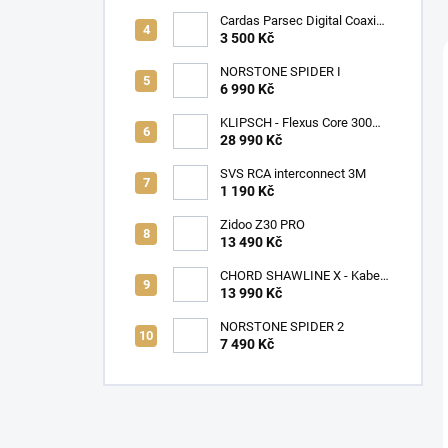
Cardas Parsec Digital Coaxial
0,5m
3 500 Kč
NORSTONE SPIDER I
6 990 Kč
KLIPSCH - Flexus Core 300
Soundbar Black
28 990 Kč
SVS RCA interconnect 3M
1 190 Kč
Zidoo Z30 PRO
13 490 Kč
CHORD SHAWLINE X - Kabel
reproduktorový ChordOhmic -
13 990 Kč
2x4,0M
NORSTONE SPIDER 2
7 490 Kč