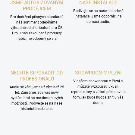
JSME AUTORIZOVANÝM
NAŠE INSTALACE
s
PRODEJCEM
u
Podívejte se na naše historické
instalace. Jsme odborníci na
Pro dodržení přísných standardů
domácí audio.
náš sortiment odebíráme
výhradně od distributorů pro ČR.
Pro u nás zakoupené produkty
nabízíme odborný servis.
NECHTE SI PORADIT OD
SHOWROOM V PLZNI
PROFESIONÁLŮ
V našem showroomu v Plzni si
můžete vyzkoušet luxusní
Audiu se věnujeme už více než 25
reproduktory a získat představu o
let. Zajistíme, aby váš nový
tom, jak bude hudba znít u vás
systém hrál na maximum svých
doma.
možností. Podívejte se na naše
historické instalace.