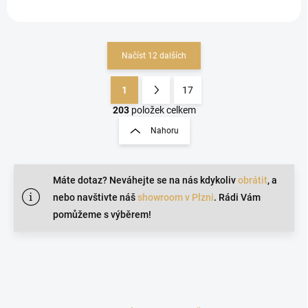
Načíst 12 dalších
1
17
O
S
v
t
203
položek celkem
l
r
Nahoru
á
á
d
n
a
k
c
Máte dotaz? Neváhejte se na nás kdykoliv
obrátit
, a
o
í
nebo navštivte náš
showroom v Plzni
. Rádi Vám
p
v
r
pomůžeme s výběrem!
á
v
n
k
í
y
v
ý
p
i