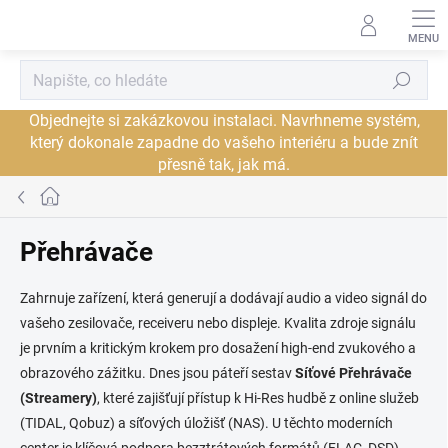
Přejít
na
obsah
Hledat
Objednejte si zakázkovou instalaci. Navrhneme systém,
který dokonale zapadne do vašeho interiéru a bude znít
přesně tak, jak má.
Domů
Přehrávače
Zahrnuje zařízení, která generují a dodávají audio a video signál do
vašeho zesilovače, receiveru nebo displeje. Kvalita zdroje signálu
je prvním a kritickým krokem pro dosažení high-end zvukového a
obrazového zážitku. Dnes jsou páteří sestav
Síťové Přehrávače
(Streamery)
, které zajišťují přístup k Hi-Res hudbě z online služeb
(TIDAL, Qobuz) a síťových úložišť (NAS). U těchto moderních