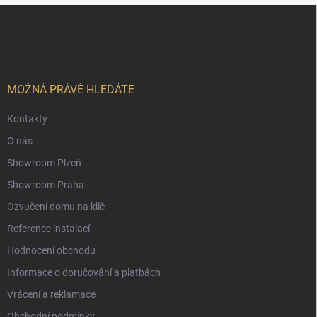
Z
á
p
a
t
í
MOŽNÁ PRÁVĚ HLEDÁTE
Kontakty
O nás
Showroom Plzeň
Showroom Praha
Ozvučení domu na klíč
Reference instalací
Hodnocení obchodu
Informace o doručování a platbách
Vrácení a reklamace
Obchodní podmínky