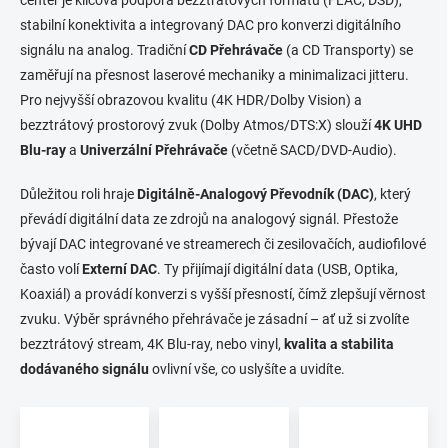
center je klíčová podpora bezztrátových formátů (FLAC, DSD),
stabilní konektivita a integrovaný DAC pro konverzi digitálního
signálu na analog. Tradiční
CD Přehrávače
(a CD Transporty) se
zaměřují na přesnost laserové mechaniky a minimalizaci jitteru.
Pro nejvyšší obrazovou kvalitu (4K HDR/Dolby Vision) a
bezztrátový prostorový zvuk (Dolby Atmos/DTS:X) slouží
4K UHD
Blu-ray
a
Univerzální Přehrávače
(včetně SACD/DVD-Audio).
Důležitou roli hraje
Digitálně-Analogový Převodník (DAC)
, který
převádí digitální data ze zdrojů na analogový signál. Přestože
bývají DAC integrované ve streamerech či zesilovačích, audiofilové
často volí
Externí DAC
. Ty přijímají digitální data (USB, Optika,
Koaxiál) a provádí konverzi s vyšší přesností, čímž zlepšují věrnost
zvuku. Výběr správného přehrávače je zásadní – ať už si zvolíte
bezztrátový stream, 4K Blu-ray, nebo vinyl,
kvalita a stabilita
dodávaného signálu
ovlivní vše, co uslyšíte a uvidíte.