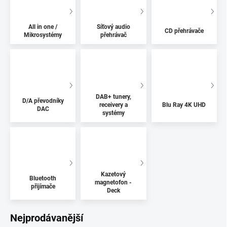
All in one /
Síťový audio
CD přehrávače
Mikrosystémy
přehrávač
DAB+ tunery,
D/A převodníky
receivery a
Blu Ray 4K UHD
DAC
systémy
Kazetový
Bluetooth
magnetofon -
přijímače
Deck
Nejprodávanější