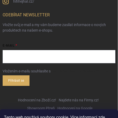
hifihejhal.cz/
ODEBÍRAT NEWSLETTER
Vložte svůj e-mail a my vám budeme zasílat informace o nových
produktech na našem e-shopu.
E-MAIL
Vložením e-mailu souhlasíte s
podmínkami ochrany osobních údajů
Přihlásit se
Hodnocení na Zboží.cz!
Najdete nás na Firmy.cz!
Showroom Plzeň
Hodnocení na Google
Tento web používá soubory cookie. Více informací
zde
.