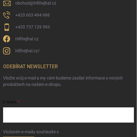
obchod
@
hifihejhal.cz
+420 603 494 686
+420 737 129 593
Hifihejhal.cz
hifihejhal.cz/
ODEBÍRAT NEWSLETTER
Vložte svůj e-mail a my vám budeme zasílat informace o nových
produktech na našem e-shopu.
E-MAIL
Vložením e-mailu souhlasíte s
podmínkami ochrany osobních údajů