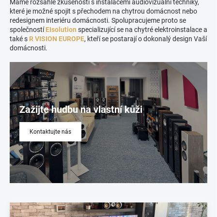
Máme rozsáhlé zkušenosti s instalacemi audiovizuální techniky,
které je možné spojit s přechodem na chytrou domácnost nebo
redesignem interiéru domácnosti. Spolupracujeme proto se
společností
EIsolution
specializující se na chytré elektroinstalace a
také s
R VISION EUROPE
, kteří se postarají o dokonalý design Vaší
domácnosti.
Zažijte hudbu na vlastní kůži
Kontaktujte nás
V
ý
p