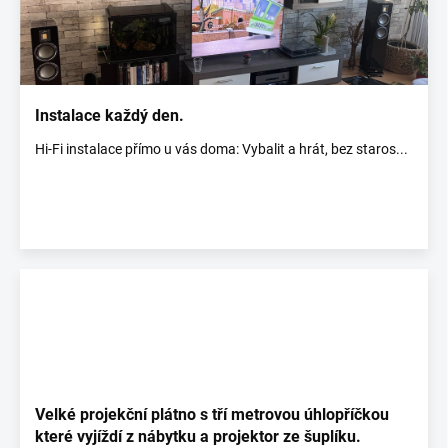
i
s
č
l
á
n
Instalace každý den.
k
Hi-Fi instalace přímo u vás doma: Vybalit a hrát, bez staros...
ů
Velké projekční plátno s tří metrovou úhlopříčkou
které vyjíždí z nábytku a projektor ze šuplíku.