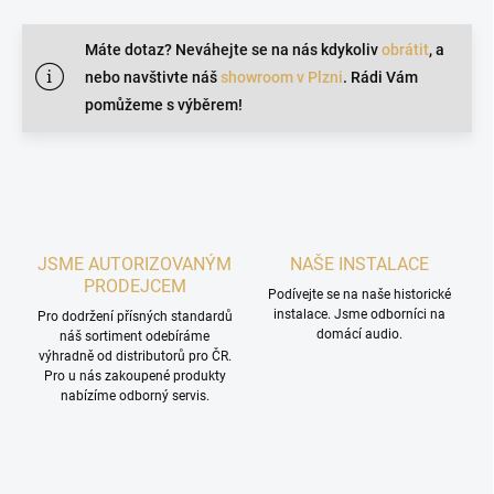
v
l
Máte dotaz? Neváhejte se na nás kdykoliv
obrátit
, a
á
d
nebo navštivte náš
showroom v Plzni
. Rádi Vám
a
pomůžeme s výběrem!
c
í
p
r
v
k
y
v
JSME AUTORIZOVANÝM
NAŠE INSTALACE
ý
PRODEJCEM
Podívejte se na naše historické
p
instalace. Jsme odborníci na
Pro dodržení přísných standardů
i
domácí audio.
náš sortiment odebíráme
s
výhradně od distributorů pro ČR.
u
Pro u nás zakoupené produkty
nabízíme odborný servis.