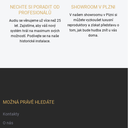
NECHTE SI PORADIT OD
SHOWROOM V PLZNI
PROFESIONÁLŮ
V našem showroomu v Plzni si
můžete vyzkoušet luxusní
Audiu se věnujeme už více než 25
reproduktory a získat představu o
let. Zajistíme, aby váš nový
tom, jak bude hudba znít u vás
systém hrál na maximum svých
doma.
možností. Podívejte se na naše
historické instalace.
Z
á
p
a
t
í
MOŽNÁ PRÁVĚ HLEDÁTE
Kontakty
O nás