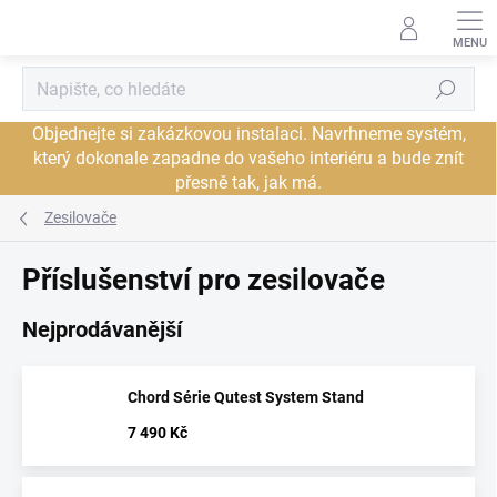
Přejít
na
obsah
Hledat
Objednejte si zakázkovou instalaci. Navrhneme systém,
který dokonale zapadne do vašeho interiéru a bude znít
přesně tak, jak má.
Zesilovače
Příslušenství pro zesilovače
Nejprodávanější
Chord Série Qutest System Stand
7 490 Kč