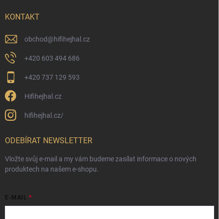
KONTAKT
obchod
@
hifihejhal.cz
+420 603 494 686
+420 737 129 593
Hifihejhal.cz
hifihejhal.cz/
ODEBÍRAT NEWSLETTER
Vložte svůj e-mail a my vám budeme zasílat informace o nových
produktech na našem e-shopu.
E-MAIL