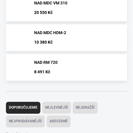
NAD MDC VM 310
20 550 Kč
NAD MDC HDM-2
10 380 Kč
NAD RM 720
8 491 Kč
Ř
a
DOPORUČUJEME
NEJLEVNĚJŠÍ
NEJDRAŽŠÍ
z
e
NEJPRODÁVANĚJŠÍ
ABECEDNĚ
n
í