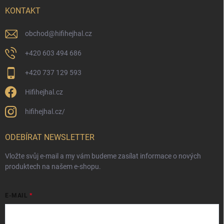
KONTAKT
obchod
@
hifihejhal.cz
+420 603 494 686
+420 737 129 593
Hifihejhal.cz
hifihejhal.cz/
ODEBÍRAT NEWSLETTER
Vložte svůj e-mail a my vám budeme zasílat informace o nových
produktech na našem e-shopu.
E-MAIL