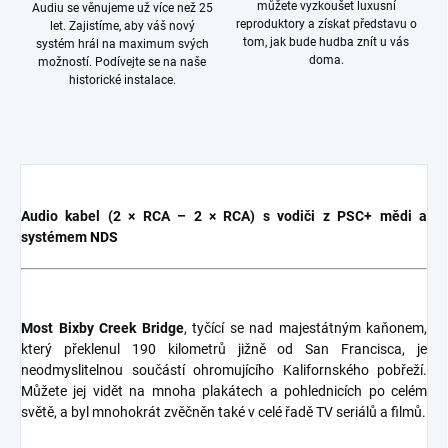
můžete vyzkoušet luxusní
Audiu se věnujeme už více než 25
reproduktory a získat představu o
let. Zajistíme, aby váš nový
tom, jak bude hudba znít u vás
systém hrál na maximum svých
doma.
možností. Podívejte se na naše
historické instalace.
Audio kabel (2 × RCA – 2 × RCA) s vodiči z PSC+ mědi a
systémem NDS
Most Bixby Creek Bridge
, tyčící se nad majestátným kaňonem,
který překlenul 190 kilometrů jižně od San Francisca, je
neodmyslitelnou součástí ohromujícího Kalifornského pobřeží.
Můžete jej vidět na mnoha plakátech a pohlednicích po celém
světě, a byl mnohokrát zvěčněn také v celé řadě TV seriálů a filmů.