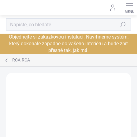
Přejít
na
obsah
Hledat
Objednejte si zakázkovou instalaci. Navrhneme systém,
který dokonale zapadne do vašeho interiéru a bude znít
přesně tak, jak má.
RCA-RCA
Neohodnoceno
Podrobnosti hodnocení
ZNAČKA:
AUDIOQUEST
PROHLÍDKA V
JSME AUTORIZOVANÝ
SHOWROOMU PLZEŇ
PRODEJCE