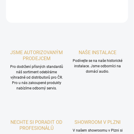
DETAILNÍ INFORMACE
ZEPTAT SE
HLÍDAT
JSME AUTORIZOVANÝM
NAŠE INSTALACE
PRODEJCEM
Podívejte se na naše historické
instalace. Jsme odborníci na
Pro dodržení přísných standardů
domácí audio.
náš sortiment odebíráme
výhradně od distributorů pro ČR.
Pro u nás zakoupené produkty
nabízíme odborný servis.
NECHTE SI PORADIT OD
SHOWROOM V PLZNI
PROFESIONÁLŮ
V našem showroomu v Plzni si