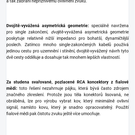
a tak zabrání nepříznivému ovlivnění zvuku.
Dvojitě-vyvážená asymetrická geometrie:
speciálně navržena
pro single zakončení,
dvo
jitě-vyvážená asymetrická geometrie
poskytuje relativně nižší impedanci pro bohatší, dynamičtější
poslech. Zatímco mnoho single-zakončených kabelů používá
jedinou cestu pro uzemnění i stínění, dvojitě-vyvážený návrh tyto
dvě cesty odděluje a dosahuje tak mnohem lepších vlastností.
Za studena svařované, pozlacené RCA koncektory z fialové
mědi:
toto řešení nezahrnuje pájku, která bývá často zdrojem
značného zkreslení. Protože jsou těla konektorů lisovaná, ne
obráběná, lze pro výrobu vybrat kov, který minimálně ovlivní
signál, namísto kovu, který je snadno opracovatelný. Použití
fialové mědi pak čistotu zvuku ještě více umocňuje.