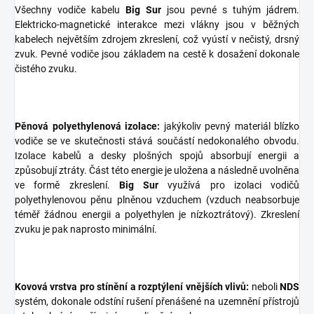
Všechny vodiče kabelu
Big Sur
jsou pevné s tuhým jádrem.
Elektricko-magnetické interakce mezi vlákny jsou v běžných
kabelech největším zdrojem zkreslení, což vyústí v nečistý, drsný
zvuk. Pevné vodiče jsou základem na cestě k dosažení dokonale
čistého zvuku.
Pěnová polyethylenová izolace:
jakýkoliv pevný materiál blízko
vodiče se ve skutečnosti stává součástí nedokonalého obvodu.
Izolace kabelů a desky plošných spojů absorbují energii a
způsobují ztráty. Část této energie je uložena a následně uvolněna
ve formě zkreslení.
Big Sur
využívá pro izolaci vodičů
polyethylenovou pěnu plněnou vzduchem (vzduch neabsorbuje
téměř žádnou energii a polyethylen je nízkoztrátový). Zkreslení
zvuku je pak naprosto minimální.
Kovová vrstva pro stínění a rozptýlení vnějších vlivů:
neboli
NDS
systém, dokonale odstíní rušení přenášené na uzemnění přístrojů