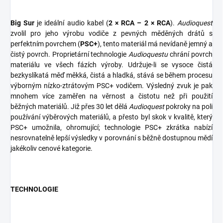
Big Sur
je ideální audio kabel (
2 × RCA – 2 × RCA
).
Audioquest
zvolil pro jeho výrobu vodiče z pevných měděných drátů s
perfektním povrchem (
PSC+
), tento materiál má nevídaně jemný a
čistý povrch. Proprietární technologie
Audioquestu
chrání povrch
materiálu ve všech fázích výroby. Udržuje-li se vysoce čistá
bezkyslíkatá měď měkká, čistá a hladká, stává se během procesu
výborným nízko-ztrátovým PSC+ vodičem. Výsledný zvuk je pak
mnohem více zaměřen na věrnost a čistotu než při použití
běžných materiálů. Již přes 30 let dělá
Audioquest
pokroky na poli
používání výběrových materiálů, a přesto byl skok v kvalitě, který
PSC+ umožnila, ohromující; technologie PSC+ zkrátka nabízí
nesrovnatelně lepší výsledky v porovnání s běžně dostupnou mědí
jakékoliv cenové kategorie.
TECHNOLOGIE