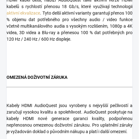
HDMI kabel delší, nabízí AudioQuest také aktivní verze HDMI
kabelů s rychlostí přenosu 18 Gb/s, které využívají technologii
aktivní ekvalizace
. Tyto delší aktivní varianty garantují přenos 100
% objemu dat potřebného pro všechny audio / video funkce
včetně multikanálového audia s vysokým rozlišením, 1080p a 4K
videa, 3D videa a Blu-ray a přenesou 100 % dat potřebných pro
120 Hz / 240 Hz / 600 Hz displeje.
OMEZENÁ DOŽIVOTNÍ ZÁRUKA
Kabely HDMI AudioQuest jsou vyrobeny s nejvyšší pečlivostí a
zaručují vysokou kvalitu a spolehlivost. AudioQuest poskytuje na
kabely HDMI nové generace garanci kvality, podpořenou
nepřenosnou omezenou doživotní zárukou. Pro uplatnění záruky
je vyžadován doklad o původním nákupu a platí i další omezení.