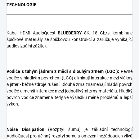
TECHNOLOGIE
Kabel HDMI AudioQuest
BLUEBERRY
8K, 18 Gb/s, kombinuje
špičkové materiály se špičkovou konstrukcí a zaručuje vynikající
audiovizuální zážitek.
V
odiče s tuhým jádrem z mědi s dlouhým zrnem (LGC ):
Pevné
vodiče s hladkým povrchem (LGC) eliminují interakce mezi vlákny
a jitter - běžné zdroje rušení. Dlouhá zrna znamenají hladší povrch
vodiče a menší interakce mezi jednotlivými zrny materiálu. Hladký
povrch vodiče znamená tedy ve výsledku méně problémů a lepší
výkon.
Noise Dissipation
(Rozptyl šumu) je základní technologií
AudioQuest pro účinný rozptyl šumu a omezení nežádoucích vlivů