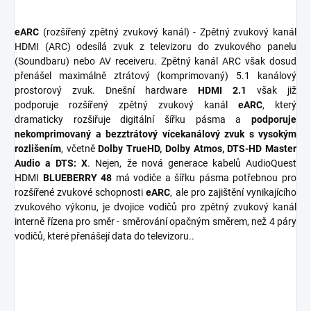
eARC
(rozšířený zpětný zvukový kanál) - Zpětný zvukový kanál
HDMI (ARC) odesílá zvuk z televizoru do zvukového panelu
(Soundbaru) nebo AV receiveru. Zpětný kanál ARC však dosud
přenášel maximálně ztrátový (komprimovaný) 5.1 kanálový
prostorový zvuk. Dnešní hardware
HDMI 2.1
však již
podporuje rozšířený zpětný zvukový kanál
eARC
, který
dramaticky rozšiřuje digitální šířku pásma a
podporuje
nekomprimovaný a bezztrátový vícekanálový zvuk s vysokým
rozlišením
, včetně
Dolby TrueHD, Dolby Atmos, DTS-HD Master
Audio a DTS: X
. Nejen, že nová generace kabelů AudioQuest
HDMI
BLUEBERRY
48
má vodiče a šířku pásma potřebnou pro
rozšířené zvukové schopnosti
eARC
, ale pro zajištění vynikajícího
zvukového výkonu, je dvojice vodičů pro zpětný zvukový kanál
interně řízena pro směr - směrování opačným směrem, než 4 páry
vodičů, které přenášejí data do televizoru..