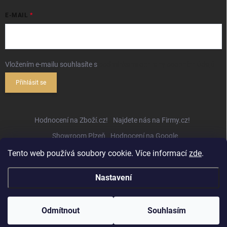
E-MAIL
Vložením e-mailu souhlasíte s
podmínkami ochrany osobních údajů
Přihlásit se
Hodnocení na Zboží.cz!
Najdete nás na Firmy.cz!
Showroom Plzeň
Hodnocení na Google
Tento web používá soubory cookie. Více informací
zde
.
Nastavení
Copyright 2026
Hifihejhal.cz
. Všechna práva vyhrazena.
Upravit nastavení
cookies
Odmítnout
Souhlasím