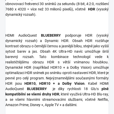
obnovovací frekvencí 30 snímků za sekundu (8-bit, 4:2:0, rozlišení
7680 x 4320 = více než 33 milionů pixelů), včetně
HDR
(vysoký
dynamický rozsah).
HDMI AudioQuest
BLUEBERRY
podporuje HDR (vysoký
dynamický rozsah) a Dynamic HDR. Obsah HDR rozšiřuje
kontrast obrazu o černější černou a jasnější bílou, stejně jako vyšší
sytost barev a jas. Obsah 4K Ultra-HD navíc umožňuje širší
barevný rozsah. Tato kombinace technologií vede k
realističtějšímu obrazu HDR s větší vnímanou hloubkou.
Dynamické HDR (například HDR10 + a Dolby Vision) umožňuje
optimalizaci HDR snímek po snímku oproti nastavení HDR, které je
pevné pro celý program. Nejvýznamnějšími současnými formáty
HDR jsou
HDR10, HDR10 + a Dolby Vision
. Kabel HDMI
AudioQuest
BLUEBERRY
je díky rychlosti 18 Gb/s
plně
kompatibilní se všemi druhy HDR
, které využívá Ultra-HD Blu-ray,
a se všemi hlavními streamovacími službami, včetně Netflix,
Amazon Prime, Disney +, Apple TV + a dalšími.