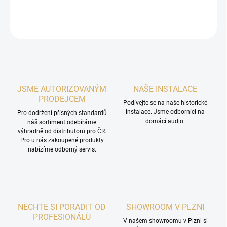
DETAILNÍ INFORMACE
ZEPTAT SE
HLÍDAT
JSME AUTORIZOVANÝM
NAŠE INSTALACE
PRODEJCEM
Podívejte se na naše historické
instalace. Jsme odborníci na
Pro dodržení přísných standardů
domácí audio.
náš sortiment odebíráme
výhradně od distributorů pro ČR.
Pro u nás zakoupené produkty
nabízíme odborný servis.
NECHTE SI PORADIT OD
SHOWROOM V PLZNI
PROFESIONÁLŮ
V našem showroomu v Plzni si