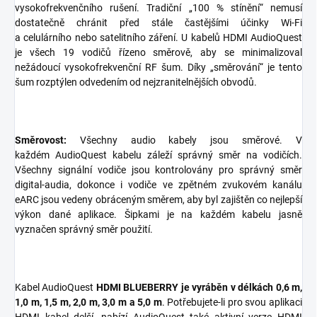
vysokofrekvenčního rušení. Tradiční „100 % stínění“ nemusí
dostatečně chránit před stále častějšími účinky Wi-Fi
a celulárního nebo satelitního záření. U kabelů HDMI AudioQuest
je všech 19 vodičů řízeno směrově, aby se minimalizoval
nežádoucí vysokofrekvenční RF šum. Díky „směrování“ je tento
šum rozptýlen odvedením od nejzranitelnějších obvodů.
Směrovost:
Všechny audio kabely jsou směrové. V
každém AudioQuest kabelu záleží správný směr na vodičích.
Všechny signální vodiče jsou kontrolovány pro správný směr
digital-audia, dokonce i vodiče ve zpětném zvukovém kanálu
eARC jsou vedeny obráceným směrem, aby byl zajištěn co nejlepší
výkon dané aplikace. Šipkami je na každém kabelu jasně
vyznačen správný směr použití.
Kabel AudioQuest
HDMI BLUEBERRY je vyráběn v délkách 0,6 m,
1,0 m, 1,5 m, 2,0 m, 3,0 m a 5,0 m
. Potřebujete-li pro svou aplikaci