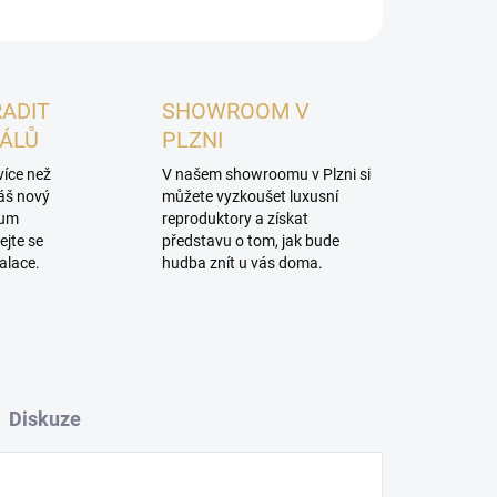
RADIT
SHOWROOM V
NÁLŮ
PLZNI
více než
V našem showroomu v Plzni si
váš nový
můžete vyzkoušet luxusní
mum
reproduktory a získat
ejte se
představu o tom, jak bude
alace.
hudba znít u vás doma.
Diskuze