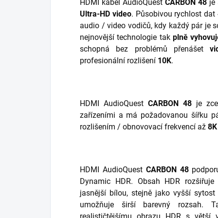
HDMI kabel AudioQuest
CARBON 48
je
Ultra-HD video
. Působivou rychlost dat
audio / video vodičů, kdy každý pár je 
nejnovější technologie tak
plně vyhovuj
schopná bez problémů přenášet
v
profesionální rozlišení
10K
.
HDMI AudioQuest
CARBON 48
je zce
zařízeními a má požadovanou šířku p
rozlišením / obnovovací frekvencí až
8K
HDMI AudioQuest
CARBON 48
podporu
Dynamic HDR. Obsah HDR rozšiřuje k
jasnější bílou, stejně jako vyšší syto
umožňuje širší barevný rozsah. T
realističtějšímu obrazu HDR s větš