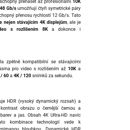
 schopný přenášet až profesionální
10K
48 Gb/s
umožňují čtyři symetrické páry
schopný přenosu rychlostí 12 Gb/s. Tato
e nejen stávajícím 4K displejům
, ale je
ideo s rozlišením 8K
a dokonce i
la zpětně kompatibilní se stávajícími
ásma pro video s rozlišením až
10K
a
/ 60
a
4K / 120
snímků za sekundu.
je HDR (vysoký dynamický rozsah) a
ontrast obrazu o černější černou a
st barev a jas. Obsah 4K Ultra-HD navíc
ato kombinace technologií vede k
í vnímanou hloubkou. Dynamické HDR