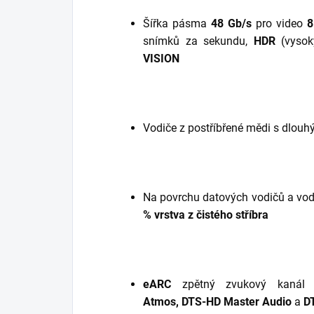
Šířka pásma
48 Gb/s
pro video
8
snímků za sekundu,
HDR
(vysok
VISION
Vodiče z postříbřené
mědi s dlouh
Na povrchu datových vodičů a vod
%
vrstva z čistého stříbra
eARC
zpětný zvukový kanál
Atmos, DTS-HD Master Audio
a
DT