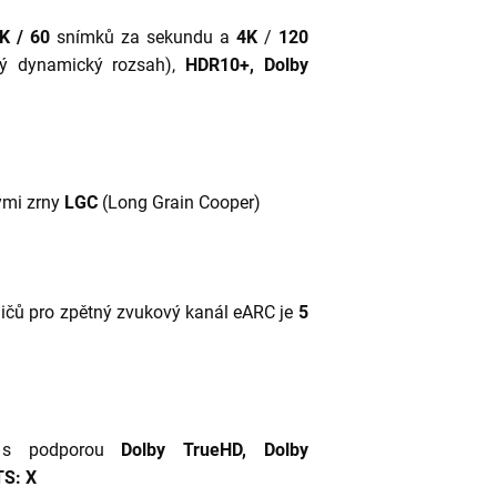
K / 60
snímků za sekundu
a
4K
/
120
ý dynamický rozsah),
HDR10+, Dolby
ými zrny
LGC
(Long Grain Cooper)
ičů pro zpětný zvukový kanál eARC je
5
 s podporou
Dolby TrueHD, Dolby
S: X