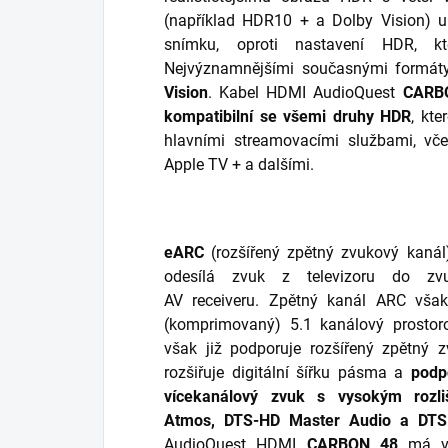
(například HDR10 + a Dolby Vision) 
snímku, oproti nastavení HDR, k
Nejvýznamnějšími současnými formá
Vision
. Kabel HDMI AudioQuest
CARB
kompatibilní se všemi druhy HDR
, kte
hlavními streamovacími službami, vče
Apple TV + a dalšími.
eARC
(rozšířený zpětný zvukový kaná
odesílá zvuk z televizoru do zv
AV receiveru. Zpětný kanál ARC vša
(komprimovaný) 5.1 kanálový prosto
však již podporuje rozšířený zpětný
rozšiřuje digitální šířku pásma a
podp
vícekanálový zvuk s vysokým rozli
Atmos, DTS-HD Master Audio a DTS
AudioQuest HDMI
CARBON
48
má vo