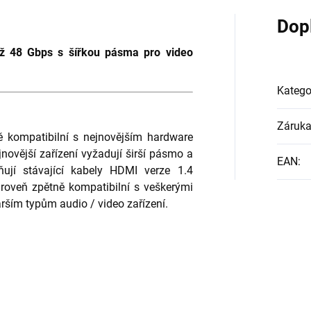
Dop
ž 48 Gbps s šířkou pásma pro video
Katego
Záruk
 kompatibilní s nejnovějším hardware
jnovější zařízení vyžadují širší pásmo a
EAN
:
ují stávající kabely HDMI verze 1.4
roveň zpětně kompatibilní s veškerými
arším typům audio / video zařízení.