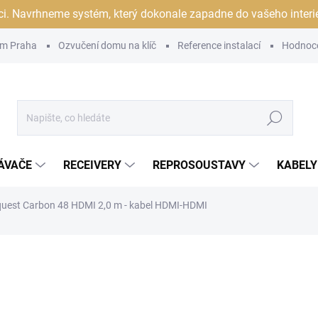
ci. Navrhneme systém, který dokonale zapadne do vašeho interiér
m Praha
Ozvučení domu na klíč
Reference instalací
Hodnoc
Hledat
ÁVAČE
RECEIVERY
REPROSOUSTAVY
KABELY
uest Carbon 48 HDMI 2,0 m - kabel HDMI-HDMI
ocení
ZNAČKA:
AUDIOQUEST
9 190 Kč