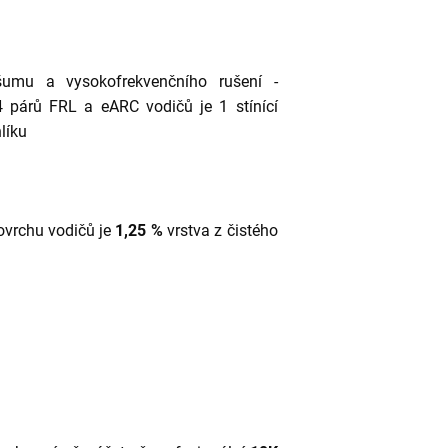
šumu a vysokofrekvenčního rušení -
 párů FRL a eARC vodičů je 1 stínící
hlíku
ovrchu vodičů je
1,25 %
vrstva z čistého