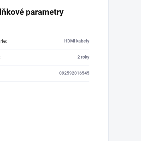
lňkové parametry
rie
:
HDMI kabely
a
:
2 roky
092592016545