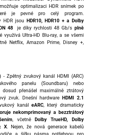
umožňuje optimalizaci HDR snímek po
teré je pevné pro celý program.
ty HDR jsou
HDR10, HDR10 + a Dolby
ON
48
je díky rychlosti 48 Gb/s
plně
ré využívá Ultra-HD Blu-ray, a se všemi
tně Netflix, Amazon Prime, Disney +,
l) - Zpětný zvukový kanál HDMI (ARC)
ukového panelu (Soundbaru) nebo
k dosud přenášel maximálně ztrátový
rový zvuk. Dnešní hardware
HDMI 2.1
 zvukový kanál
eARC
, který dramaticky
oruje nekomprimovaný a bezztrátový
šením
, včetně
Dolby TrueHD, Dolby
: X
. Nejen, že nová generace kabelů
diče a šířku pásma potřebnou pro