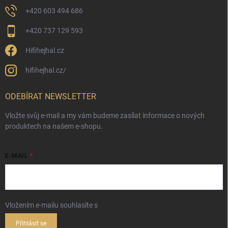
+420 603 494 686
+420 737 129 593
Hifihejhal.cz
hifihejhal.cz/
ODEBÍRAT NEWSLETTER
Vložte svůj e-mail a my vám budeme zasílat informace o nových
produktech na našem e-shopu.
E-MAIL
Vložením e-mailu souhlasíte s
podmínkami ochrany osobních údajů
Přihlásit se