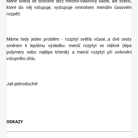
Méně světla se dostane skrz mnoho-vláknový kabel, ale světlo,
které do něj vstupuje, vystupuje vmnohem menším časovém
rozpětí.
Máme tedy jeden problém - rozptyl světla včase…a dvě cesty
směrem k lepšímu výsledku: menší rozptyl ve vlákně (lépe
polymery nebo nejlépe křemík) a menší rozptyl při ovlivnění
vstupního úhlu.
Jak jednoduché!
ODKAZY