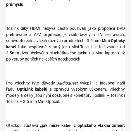
průmyslu.
Toslink díky HDMI nebývá často používán jako propojení DVD
přehrávače a A/V přijímače, je však běžný v TV sestavách,
subwooferech a všech různých produktech. 3.5 mm
Mini Optický
kabel
také nesprávně známý jako Mini-Toslink je teď všude…od
3.5mm dvouúčelového sluchátkového jacku na Mac laptopu až
po vstupy na těch nejlepších noteboocích.
Pro všechny tyto důvody
Audioquest
vylepšil a inovoval naši
řadu
OptiLink kabelů
s opravdu vysokým výkonem. Všechny
modely a délky jsou nyní dostupné s konektory Toslink – Toslink i
Toslink – 3.5 mm Mini Optical.
Otázkou zůstává
„jak může kabel z optického vlákna změnit