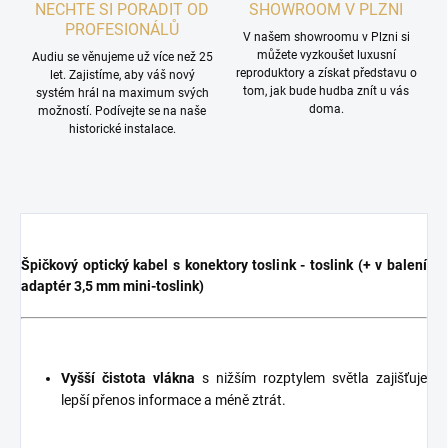
NECHTE SI PORADIT OD
SHOWROOM V PLZNI
PROFESIONÁLŮ
V našem showroomu v Plzni si
můžete vyzkoušet luxusní
Audiu se věnujeme už více než 25
reproduktory a získat představu o
let. Zajistíme, aby váš nový
tom, jak bude hudba znít u vás
systém hrál na maximum svých
doma.
možností. Podívejte se na naše
historické instalace.
Špičkový optický kabel s konektory toslink - toslink (+ v balení
adaptér 3,5 mm mini-toslink)
Vyšší čistota vlákna
s nižším rozptylem světla zajišťuje
lepší přenos informace a méně ztrát.