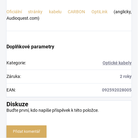
Oficiální stránky kabelu CARBON OptiLink
(anglicky,
Audioquest.com)
Doplňkové parametry
Kategorie
:
Optické kabely
Záruka
:
2 roky
EAN
:
092592028005
Diskuze
Buďte první, kdo napíše příspěvek k této položce.
Přidat komentář