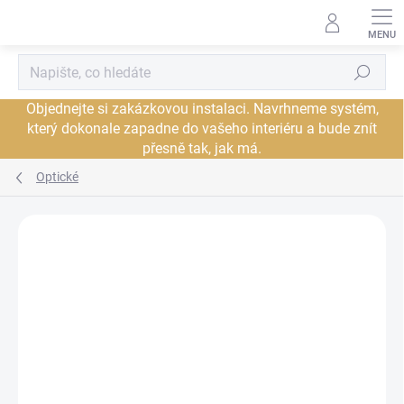
Přejít
na
obsah
Hledat
Objednejte si zakázkovou instalaci. Navrhneme systém,
který dokonale zapadne do vašeho interiéru a bude znít
přesně tak, jak má.
Optické
Neohodnoceno
Podrobnosti hodnocení
ZNAČKA:
AUDIOQUEST