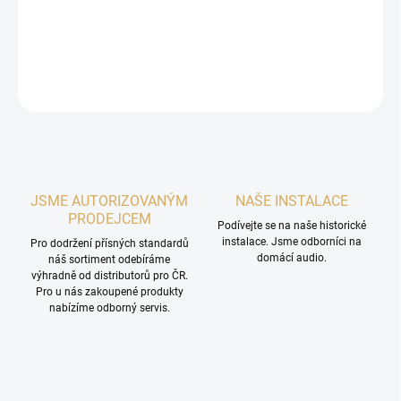
kontaktujte
zde
.
DETAILNÍ INFORMACE
ZEPTAT SE
HLÍDAT
JSME AUTORIZOVANÝM
NAŠE INSTALACE
PRODEJCEM
Podívejte se na naše historické
instalace. Jsme odborníci na
Pro dodržení přísných standardů
domácí audio.
náš sortiment odebíráme
výhradně od distributorů pro ČR.
Pro u nás zakoupené produkty
nabízíme odborný servis.