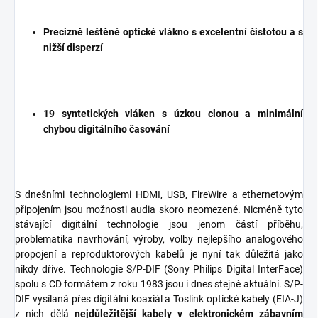
Precizně leštěné optické vlákno s excelentní čistotou a s
nižší disperzí
19 syntetických vláken s úzkou clonou a minimální
chybou digitálního časování
S dnešními technologiemi HDMI, USB, FireWire a ethernetovým
připojením jsou možnosti audia skoro neomezené. Nicméně tyto
stávající digitální technologie jsou jenom částí příběhu,
problematika navrhování, výroby, volby nejlepšího analogového
propojení a reproduktorových kabelů je nyní tak důležitá jako
nikdy dříve. Technologie S/P-DIF (Sony Philips Digital InterFace)
spolu s CD formátem z roku 1983 jsou i dnes stejně aktuální. S/P-
DIF vysílaná přes digitální koaxiál a Toslink optické kabely (EIA-J)
z nich dělá
nejdůležitější kabely v elektronickém zábavním