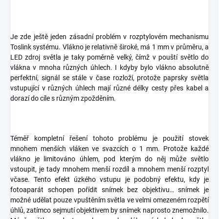
Je zde ještě jeden zásadní problém v rozptylovém mechanismu
Toslink systému. Vlákno je relativně široké, má 1 mm v průměru, a
LED zdroj světla je taky poměrně velký, čímž v pouští světlo do
vlákna v mnoha různých úhlech. I kdyby bylo vlákno absolutně
perfektní, signál se stále v čase rozloží, protože paprsky světla
vstupující v různých úhlech mají různé délky cesty přes kabel a
dorazí do cíle s různým zpožděním.
Téměř kompletní řešení tohoto problému je použití stovek
mnohem menších vláken ve svazcích o 1 mm. Protože každé
vlákno je limitováno úhlem, pod kterým do něj může světlo
vstoupit, je tady mnohem menší rozdíl a mnohem menší rozptyl
včase. Tento efekt úzkého vstupu je podobný efektu, kdy je
fotoaparát schopen pořídit snímek bez objektivu… snímek je
možné udělat pouze vpuštěním světla ve velmi omezeném rozpětí
úhlů, zatímco sejmutí objektivem by snímek naprosto znemožnilo.