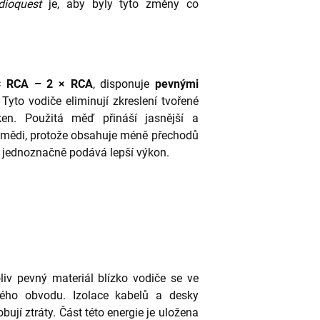
dioquest
je, aby byly tyto změny co
× RCA – 2 × RCA
, disponuje
pevnými
Tyto vodiče eliminují zkreslení tvořené
áken. Použitá měď přináší jasnější a
 mědi, protože obsahuje méně přechodů
a jednoznačně podává lepší výkon.
liv pevný materiál blízko vodiče se ve
lého obvodu. Izolace kabelů a desky
bují ztráty. Část této energie je uložena