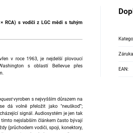
Dop
 × RCA) s vodiči z LGC mědi s tuhým
Katego
Záruk
řen v roce 1963, je nejdelší plovoucí
Washington s oblastí Bellevue přes
EAN
:
m.
oquest
vyroben s nejvyšším důrazem na
se dá volně přeložit jako "neuškoď";
házející signál. Audiosystém je jen tak
, a tímto nejslabším článkem často bývají
ždy (průchodem vodiči, spoji, konektory,