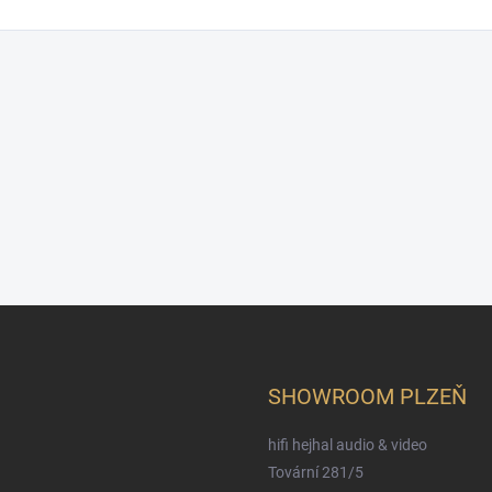
SHOWROOM PLZEŇ
hifi hejhal audio & video
Tovární 281/5