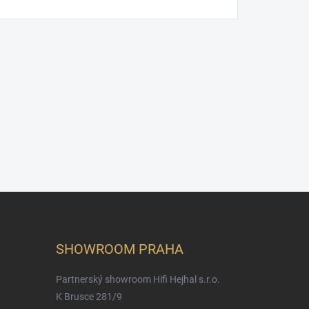
SHOWROOM PRAHA
Partnerský showroom Hifi Hejhal s.r.o.
K Brusce 281/9