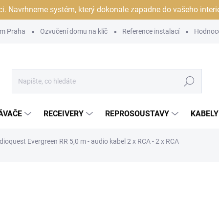
ci. Navrhneme systém, který dokonale zapadne do vašeho interiér
m Praha
Ozvučení domu na klíč
Reference instalací
Hodnoc
Hledat
ÁVAČE
RECEIVERY
REPROSOUSTAVY
KABELY
dioquest Evergreen RR 5,0 m - audio kabel 2 x RCA - 2 x RCA
ocení
ZNAČKA:
AUDIOQUEST
3 990 Kč