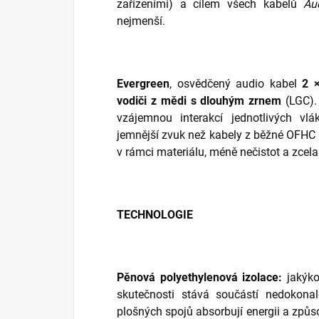
zařízeními) a cílem všech kabelů
Au
nejmenší.
Evergreen
, osvědčený audio kabel
2 
vodiči z mědi s dlouhým zrnem
(LGC). 
vzájemnou interakcí jednotlivých vl
jemnější zvuk než kabely z běžné OFHC
v rámci materiálu, méně nečistot a zcel
TECHNOLOGIE
Pěnová polyethylenová izolace:
jakýko
skutečnosti stává součástí nedokona
plošných spojů absorbují energii a způso