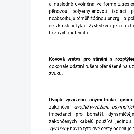
a následně uvolněna ve formě zkresle
pěnovou polyethylenovou izolaci 
neabsorbuje téměř žádnou energii a poly
se zkreslení týká. Výsledkem je znatel
běžných materiálů.
Kovová vrstva pro stínění a rozptýle
dokonale odstíní rušení přenášené na uz
zvuku.
Dvojitě-vyvážená asymetrická geomet
zakončení,
dvojitě-vyvážená asymetri
impedanci pro bohatší, dynamičtěj
zakončených kabelů používá jedinou 
vyvážený
návrh tyto dvě cesty odděluje a