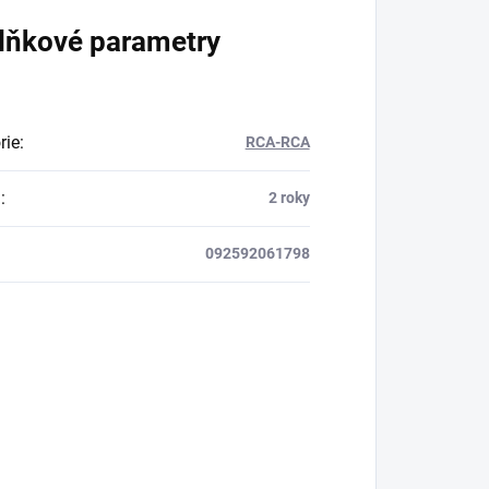
lňkové parametry
rie
:
RCA-RCA
a
:
2 roky
092592061798