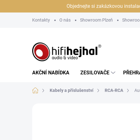
Přejít
Objednejte si zakázkovou instala
na
obsah
Kontakty
O nás
Showroom Plzeň
Showroo
AKČNÍ NABÍDKA
ZESILOVAČE
PŘEHR
Domů
Kabely a příslušenství
RCA-RCA
Au
Neohodnoceno
Podrobnosti hodn
JSME AUTORIZOVANÝ
PRODEJCE