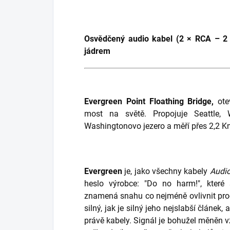
Osvědčený audio kabel (2 × RCA – 2
jádrem
Evergreen Point Floathing Bridge,
otev
most na světě. Propojuje Seattle, 
Washingtonovo jezero a měří přes 2,2 K
Evergreen
je, jako všechny kabely
Audi
heslo výrobce: "Do no harm!", které 
znamená snahu co nejméně ovlivnit proc
silný, jak je silný jeho nejslabší článek
právě kabely. Signál je bohužel měněn v