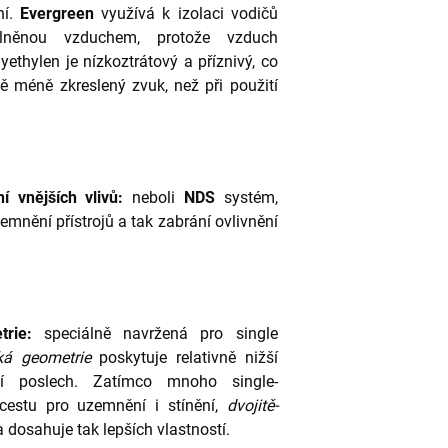
ní.
Evergreen
využívá k izolaci vodičů
plněnou vzduchem, protože vzduch
ethylen je nízkoztrátový a příznivý, co
ně méně zkreslený zvuk, než při použití
ní vnějších vlivů:
neboli
NDS
systém,
emnění přístrojů a tak zabrání ovlivnění
rie:
speciálně navržená pro single
cká geometrie
poskytuje relativně nižší
ší poslech. Zatímco mnoho single-
cestu pro uzemnění i stínění,
dvojitě-
 dosahuje tak lepších vlastností.