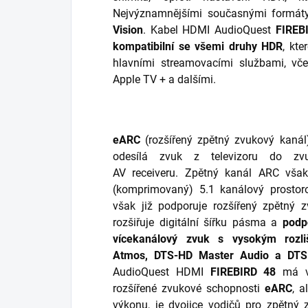
Nejvýznamnějšími současnými formá
Vision
. Kabel HDMI AudioQuest
FIREB
kompatibilní se všemi druhy HDR
, kte
hlavními streamovacími službami, vče
Apple TV + a dalšími.
eARC
(rozšířený zpětný zvukový kaná
odesílá zvuk z televizoru do zv
AV receiveru. Zpětný kanál ARC vša
(komprimovaný) 5.1 kanálový prosto
však již podporuje rozšířený zpětný
rozšiřuje digitální šířku pásma a
podp
vícekanálový zvuk s vysokým rozli
Atmos, DTS-HD Master Audio a DTS
AudioQuest HDMI
FIREBIRD
48
má vo
rozšířené zvukové schopnosti
eARC
, a
výkonu, je dvojice vodičů pro zpětný 