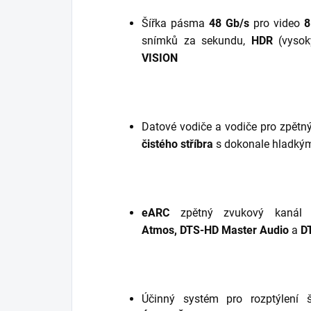
Šířka pásma
48 Gb/s
pro video
8
snímků za sekundu,
HDR
(vysok
VISION
Datové vodiče a vodiče pro zpět
čistého stříbra
s dokonale hladký
eARC
zpětný zvukový kanál
Atmos, DTS-HD Master Audio
a
DT
Účinný systém pro rozptýlení 