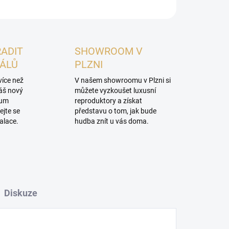
RADIT
SHOWROOM V
NÁLŮ
PLZNI
více než
V našem showroomu v Plzni si
váš nový
můžete vyzkoušet luxusní
mum
reproduktory a získat
ejte se
představu o tom, jak bude
alace.
hudba znít u vás doma.
Diskuze