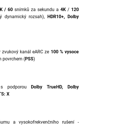
K / 60
snímků za sekundu
a
4K
/
120
ý dynamický rozsah),
HDR10+, Dolby
ný zvukový kanál eARC ze
100 % vysoce
m povrchem (
PSS
)
 s podporou
Dolby TrueHD, Dolby
S: X
šumu a vysokofrekvenčního rušení -