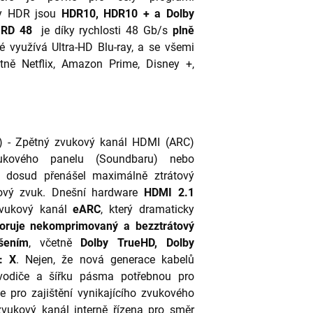
ty HDR jsou
HDR10, HDR10 + a Dolby
IRD 48
je díky rychlosti 48 Gb/s
plně
ré využívá Ultra-HD Blu-ray, a se všemi
tně Netflix, Amazon Prime, Disney +,
l) - Zpětný zvukový kanál HDMI (ARC)
ukového panelu (Soundbaru) nebo
k dosud přenášel maximálně ztrátový
rový zvuk. Dnešní hardware
HDMI 2.1
 zvukový kanál
eARC
, který dramaticky
oruje nekomprimovaný a bezztrátový
šením
, včetně
Dolby TrueHD, Dolby
: X
. Nejen, že nová generace kabelů
diče a šířku pásma potřebnou pro
le pro zajištění vynikajícího zvukového
zvukový kanál interně řízena pro směr