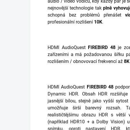
audio / video vodičů, kdy každý pár je 
nejnovější technologie tak
plně vyhovuj
schopná bez problémů přenášet
v
profesionální rozlišení
10K
.
HDMI AudioQuest
FIREBIRD
48
je zce
zařízeními a má požadovanou šířku p
rozlišením / obnovovací frekvencí až
8K
HDMI AudioQuest
FIREBIRD 48
podpor
Dynamic HDR. Obsah HDR rozšiřuje k
jasnější bílou, stejně jako vyšší syto
umožňuje širší barevný rozsah. T
realističtějšímu obrazu HDR s větš
(například HDR10 + a Dolby Vision) 
snímku, oproti nastavení HDR, k