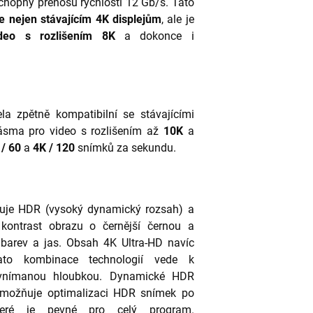
schopný přenosu rychlostí 12 Gb/s. Tato
e nejen stávajícím 4K displejům
, ale je
ideo s rozlišením 8K
a dokonce i
la zpětně kompatibilní se stávajícími
ásma pro video s rozlišením až
10K
a
/ 60
a
4K / 120
snímků za sekundu.
uje HDR (vysoký dynamický rozsah) a
ontrast obrazu o černější černou a
st barev a jas. Obsah 4K Ultra-HD navíc
ato kombinace technologií vede k
í vnímanou hloubkou. Dynamické HDR
umožňuje optimalizaci HDR snímek po
teré je pevné pro celý program.