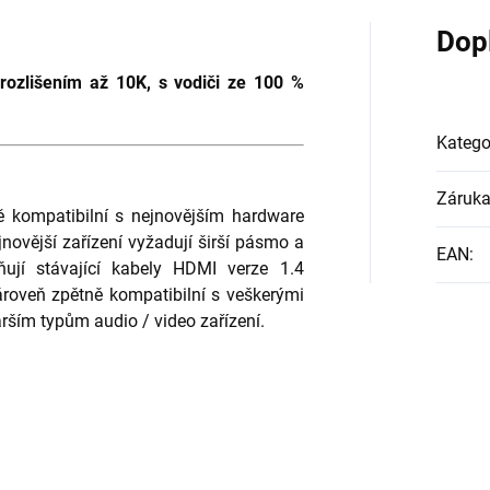
Dop
rozlišením až 10K, s vodiči ze 100 %
Katego
Záruk
 kompatibilní s nejnovějším hardware
jnovější zařízení vyžadují širší pásmo a
EAN
:
ují stávající kabely HDMI verze 1.4
roveň zpětně kompatibilní s veškerými
arším typům audio / video zařízení.