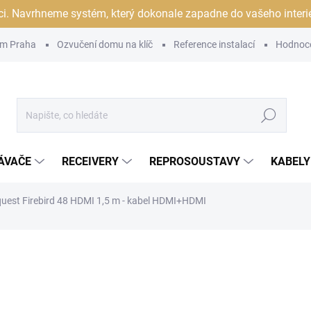
ci. Navrhneme systém, který dokonale zapadne do vašeho interiér
m Praha
Ozvučení domu na klíč
Reference instalací
Hodnoc
Hledat
ÁVAČE
RECEIVERY
REPROSOUSTAVY
KABELY
uest Firebird 48 HDMI 1,5 m - kabel HDMI+HDMI
ocení
ZNAČKA:
AUDIOQUEST
51 190 Kč