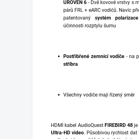
ÚROVEŇ 6
- Dvě kovové vrstvy s m
párů FRL + eARC vodičů. Navíc při
patentovaný
systém polarizace
účinnosti rozptylu šumu
Postříbřené zemnící vodiče
- na p
stříbra
Všechny vodiče mají řízený směr
HDMI kabel AudioQuest
FIREBIRD 48
je
Ultra-HD video
. Působivou rychlost dat