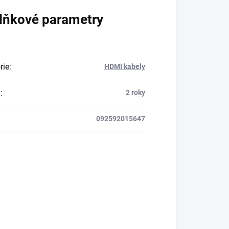
lňkové parametry
rie
:
HDMI kabely
a
:
2 roky
092592015647