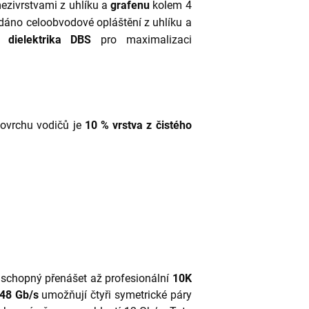
ezivrstvami z uhlíku a
grafenu
kolem 4
dáno celoobvodové opláštění z uhlíku a
 dielektrika DBS
pro maximalizaci
ovrchu vodičů je
10 %
vrstva z čistého
 schopný přenášet až profesionální
10K
48 Gb/s
umožňují čtyři symetrické páry