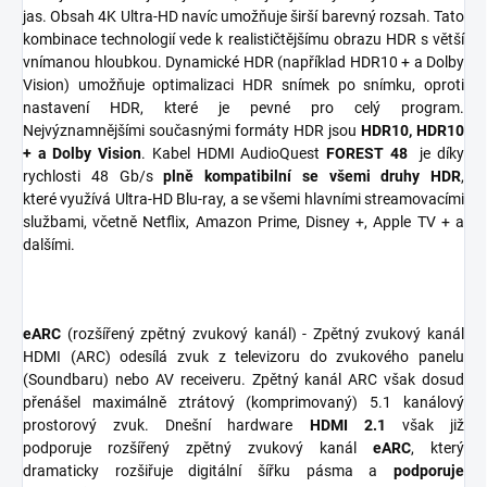
jas. Obsah 4K Ultra-HD navíc umožňuje širší barevný rozsah. Tato
kombinace technologií vede k realističtějšímu obrazu HDR s větší
vnímanou hloubkou. Dynamické HDR (například HDR10 + a Dolby
Vision) umožňuje optimalizaci HDR snímek po snímku, oproti
nastavení HDR, které je pevné pro celý program.
Nejvýznamnějšími současnými formáty HDR jsou
HDR10, HDR10
+ a Dolby Vision
. Kabel HDMI AudioQuest
FOREST 48
je díky
rychlosti 48 Gb/s
plně kompatibilní se všemi druhy HDR
,
které využívá Ultra-HD Blu-ray, a se všemi hlavními streamovacími
službami, včetně Netflix, Amazon Prime, Disney +, Apple TV + a
dalšími.
eARC
(rozšířený zpětný zvukový kanál) - Zpětný zvukový kanál
HDMI (ARC) odesílá zvuk z televizoru do zvukového panelu
(Soundbaru) nebo AV receiveru. Zpětný kanál ARC však dosud
přenášel maximálně ztrátový (komprimovaný) 5.1 kanálový
prostorový zvuk. Dnešní hardware
HDMI 2.1
však již
podporuje rozšířený zpětný zvukový kanál
eARC
, který
dramaticky rozšiřuje digitální šířku pásma a
podporuje