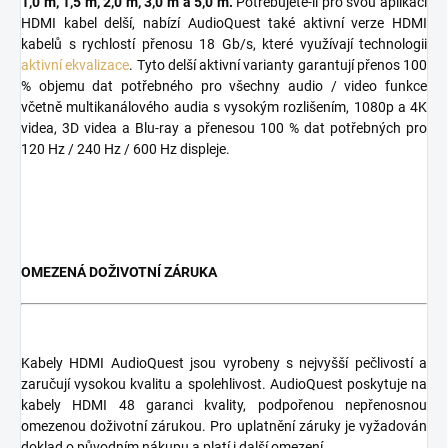
1,0 m, 1,5 m, 2,0 m, 3,0 m a 5,0 m.
Potřebujete-li pro svou aplikaci
HDMI kabel delší, nabízí AudioQuest také aktivní verze HDMI
kabelů s rychlostí přenosu 18 Gb/s, které využívají technologii
aktivní ekvalizace
. Tyto delší aktivní varianty garantují přenos 100
% objemu dat potřebného pro všechny audio / video funkce
včetně multikanálového audia s vysokým rozlišením, 1080p a 4K
videa, 3D videa a Blu-ray a přenesou 100 % dat potřebných pro
120 Hz / 240 Hz / 600 Hz displeje.
OMEZENÁ DOŽIVOTNÍ ZÁRUKA
Kabely HDMI AudioQuest jsou vyrobeny s nejvyšší pečlivostí a
zaručují vysokou kvalitu a spolehlivost. AudioQuest poskytuje na
kabely HDMI 48 garanci kvality, podpořenou nepřenosnou
omezenou doživotní zárukou. Pro uplatnění záruky je vyžadován
doklad o původním nákupu a platí i další omezení.