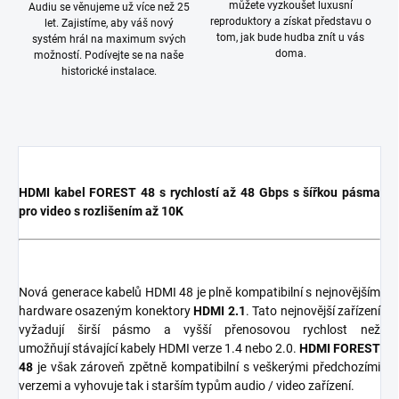
můžete vyzkoušet luxusní
Audiu se věnujeme už více než 25
reproduktory a získat představu o
let. Zajistíme, aby váš nový
tom, jak bude hudba znít u vás
systém hrál na maximum svých
doma.
možností. Podívejte se na naše
historické instalace.
HDMI kabel FOREST 48 s rychlostí až 48 Gbps s šířkou pásma
pro video s rozlišením až 10K
Nová generace kabelů HDMI 48 je plně kompatibilní s nejnovějším
hardware osazeným konektory
HDMI 2.1
. Tato nejnovější zařízení
vyžadují širší pásmo a vyšší přenosovou rychlost než
umožňují stávající kabely HDMI verze 1.4 nebo 2.0.
HDMI FOREST
48
je však zároveň zpětně kompatibilní s veškerými předchozími
verzemi a vyhovuje tak i starším typům audio / video zařízení.