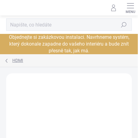
Přejít
na
obsah
Hledat
Objednejte si zakázkovou instalaci. Navrhneme systém,
který dokonale zapadne do vašeho interiéru a bude znít
přesně tak, jak má.
HDMI
Neohodnoceno
Podrobnosti hodnocení
ZNAČKA:
AUDIOQUEST
PROHLÍDKA V
JSME AUTORIZOVANÝ
SHOWROOMU PLZEŇ
PRODEJCE