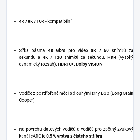
4K / 8K / 10K
- kompatibilní
Šířka pásma
48 Gb/s
pro video
8K / 60
snímků za
sekundu
a
4K
/
120
snímků za sekundu,
HDR
(vysoký
dynamický rozsah),
HDR10+, Dolby VISION
Vodiče z postříbřené
mědi s dlouhými zrny
LGC
(Long Grain
Cooper)
Na povrchu datových vodičů a vodičů pro zpětný zvukový
kanál eARC je
0,5 %
vrstva z čistého stříbra