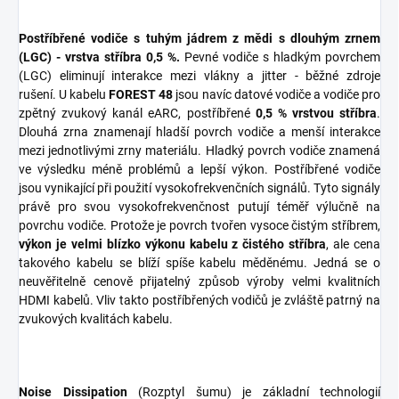
Postříbřené vodiče s tuhým jádrem z mědi s dlouhým zrnem
(LGC) - vrstva stříbra 0,5 %.
Pevné vodiče s hladkým povrchem
(LGC) eliminují interakce mezi vlákny a jitter - běžné zdroje
rušení. U kabelu
FOREST 48
jsou navíc datové vodiče a vodiče pro
zpětný zvukový kanál eARC, postříbřené
0,5 % vrstvou stříbra
.
Dlouhá zrna znamenají hladší povrch vodiče a menší interakce
mezi jednotlivými zrny materiálu. Hladký povrch vodiče znamená
ve výsledku méně problémů a lepší výkon. Postříbřené vodiče
jsou vynikající při použití vysokofrekvenčních signálů. Tyto signály
právě pro svou vysokofrekvenčnost putují téměř výlučně na
povrchu vodiče. Protože je povrch tvořen vysoce čistým stříbrem,
výkon je velmi blízko výkonu kabelu z čistého stříbra
, ale cena
takového kabelu se blíží spíše kabelu měděnému. Jedná se o
neuvěřitelně cenově přijatelný způsob výroby velmi kvalitních
HDMI kabelů. Vliv takto postříbřených vodičů je zvláště patrný na
zvukových kvalitách kabelu.
Noise Dissipation
(Rozptyl šumu) je základní technologií