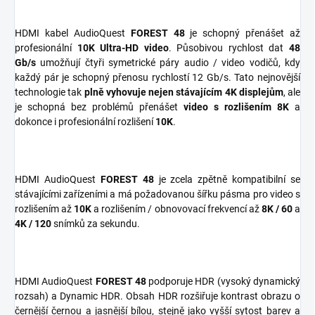
HDMI kabel AudioQuest
FOREST 48
je schopný přenášet až
profesionální
10K Ultra-HD video
. Působivou rychlost dat
48
Gb/s
umožňují čtyři symetrické páry audio / video vodičů, kdy
každý pár je schopný přenosu rychlostí 12 Gb/s. Tato nejnovější
technologie tak
plně vyhovuje nejen stávajícím 4K displejům
, ale
je schopná bez problémů přenášet
video s rozlišením 8K
a
dokonce i profesionální rozlišení
10K
.
HDMI AudioQuest
FOREST 48
je zcela zpětně kompatibilní se
stávajícími zařízeními a má požadovanou šířku pásma pro video s
rozlišením až
10K
a rozlišením / obnovovací frekvencí až
8K
/ 60
a
4K / 120
snímků za sekundu.
HDMI AudioQuest
FOREST 48
podporuje HDR (vysoký dynamický
rozsah) a Dynamic HDR. Obsah HDR rozšiřuje kontrast obrazu o
černější černou a jasnější bílou, stejně jako vyšší sytost barev a