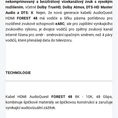
nekomprimovaný a bezztrátový vícekanálový zvuk s vysokým
rozlišením
, včetně
Dolby TrueHD, Dolby Atmos, DTS-HD Master
Audio a DTS: X
. Nejen, že nová generace kabelů AudioQuest
HDMI
FOREST
48
má vodiče a šířku pásma potřebnou pro
rozšířené zvukové schopnosti
eARC
, ale pro zajištění vynikajícího
zvukového výkonu, je dvojice vodičů pro zpětný zvukový kanál
interně řízena pro směr - směrování opačným směrem, než 4 páry
vodičů, které přenášejí data do televizoru.
TECHNOLOGIE
Kabel HDMI AudioQuest
FOREST 48
8K - 10K, 48 Gbps,
kombinuje špičkové materiály se špičkovou konstrukcí a zaručuje
vynikající audiovizuální zážitek.