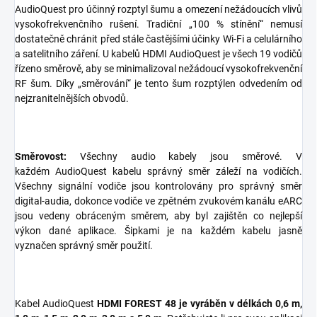
AudioQuest pro účinný rozptyl šumu a omezení nežádoucích vlivů
vysokofrekvenčního rušení. Tradiční „100 % stínění“ nemusí
dostatečně chránit před stále častějšími účinky Wi-Fi a celulárního
a satelitního záření. U kabelů HDMI AudioQuest je všech 19 vodičů
řízeno směrově, aby se minimalizoval nežádoucí vysokofrekvenční
RF šum. Díky „směrování“ je tento šum rozptýlen odvedením od
nejzranitelnějších obvodů.
Směrovost:
Všechny audio kabely jsou směrové. V
každém AudioQuest kabelu správný směr záleží na vodičích.
Všechny signální vodiče jsou kontrolovány pro správný směr
digital-audia, dokonce vodiče ve zpětném zvukovém kanálu eARC
jsou vedeny obráceným směrem, aby byl zajištěn co nejlepší
výkon dané aplikace. Šipkami je na každém kabelu jasně
vyznačen správný směr použití.
Kabel AudioQuest
HDMI FOREST 48 je vyráběn v délkách 0,6 m,