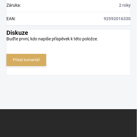
Záruka
:
2 roky
EAN
:
92592016330
Diskuze
Buďte první, kdo napíše příspěvek k této položce.
Přidat komentář
Z
á
p
a