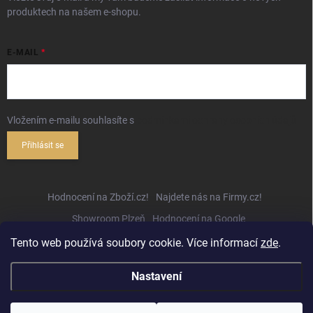
produktech na našem e-shopu.
E-MAIL
Vložením e-mailu souhlasíte s
podmínkami ochrany osobních údajů
Přihlásit se
Hodnocení na Zboží.cz!
Najdete nás na Firmy.cz!
Showroom Plzeň
Hodnocení na Google
Tento web používá soubory cookie. Více informací
zde
.
Nastavení
Copyright 2026
Hifihejhal.cz
. Všechna práva vyhrazena.
Upravit nastavení