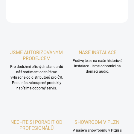
DETAILNÍ INFORMACE
ZEPTAT SE
HLÍDAT
JSME AUTORIZOVANÝM
NAŠE INSTALACE
PRODEJCEM
Podívejte se na naše historické
instalace. Jsme odborníci na
Pro dodržení přísných standardů
domácí audio.
náš sortiment odebíráme
výhradně od distributorů pro ČR.
Pro u nás zakoupené produkty
nabízíme odborný servis.
NECHTE SI PORADIT OD
SHOWROOM V PLZNI
PROFESIONÁLŮ
V našem showroomu v Plzni si