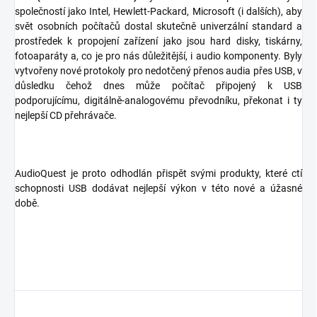
společností jako Intel, Hewlett-Packard, Microsoft (i dalších), aby
svět osobních počítačů dostal skutečně univerzální standard a
prostředek k propojení zařízení jako jsou hard disky, tiskárny,
fotoaparáty a, co je pro nás důležitější, i audio komponenty. Byly
vytvořeny nové protokoly pro nedotčený přenos audia přes USB, v
důsledku čehož dnes může počítač připojený k USB
podporujícímu, digitálně-analogovému převodníku, překonat i ty
nejlepší CD přehrávače.
AudioQuest je proto odhodlán přispět svými produkty, které ctí
schopnosti USB dodávat nejlepší výkon v této nové a úžasné
době.