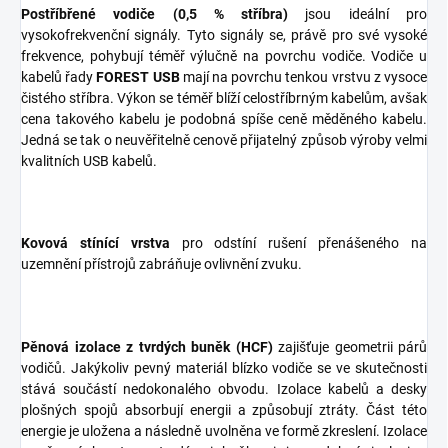
Postříbřené vodiče (0,5 % stříbra)
jsou ideální pro
vysokofrekvenční signály. Tyto signály se, právě pro své vysoké
frekvence, pohybují téměř výlučně na povrchu vodiče. Vodiče u
kabelů řady
FOREST USB
mají na povrchu tenkou vrstvu z vysoce
čistého stříbra. Výkon se téměř blíží celostříbrným kabelům, avšak
cena takového kabelu je podobná spíše ceně měděného kabelu.
Jedná se tak o neuvěřitelně cenově přijatelný způsob výroby velmi
kvalitních USB kabelů.
Kovová stínící vrstva
pro odstíní rušení přenášeného na
uzemnění přístrojů zabráňuje ovlivnění zvuku.
Pěnová izolace z tvrdých buněk (HCF)
zajišťuje geometrii párů
vodičů. Jakýkoliv pevný materiál blízko vodiče se ve skutečnosti
stává součástí nedokonalého obvodu. Izolace kabelů a desky
plošných spojů absorbují energii a způsobují ztráty. Část této
energie je uložena a následně uvolněna ve formě zkreslení. Izolace