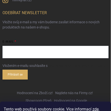
hifihejhal.cz/
ODEBÍRAT NEWSLETTER
Vložte svůj e-mail a my vám budeme zasílat informace o nových
produktech na našem e-shopu.
E-MAIL
Vložením e-mailu souhlasíte s
podmínkami ochrany osobních údajů
Přihlásit se
Hodnocení na Zboží.cz!
Najdete nás na Firmy.cz!
Showroom Plzeň
Hodnocení na Google
Tento web používá soubory cookie. Více informací
zde
.