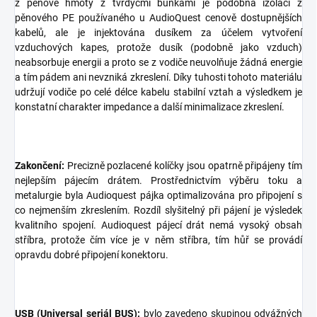
z pěnové hmoty z tvrdýcmi buňkami je podobná izolaci z
pěnového PE používaného u AudioQuest cenově dostupnějších
kabelů, ale je injektována dusíkem za účelem vytvoření
vzduchových kapes, protože dusík (podobně jako vzduch)
neabsorbuje energii a proto se z vodiče neuvolňuje žádná energie
a tím pádem ani nevzniká zkreslení. Díky tuhosti tohoto materiálu
udržují vodiče po celé délce kabelu stabilní vztah a výsledkem je
konstatní charakter impedance a další minimalizace zkreslení.
Zakončení:
Precizně pozlacené kolíčky jsou opatrně připájeny tím
nejlepším pájecím drátem. Prostřednictvím výběru toku a
metalurgie byla Audioquest pájka optimalizována pro připojení s
co nejmenším zkreslením. Rozdíl slyšitelný při pájení je výsledek
kvalitního spojení. Audioquest pájecí drát nemá vysoký obsah
stříbra, protože čím více je v něm stříbra, tím hůř se provádí
opravdu dobré připojení konektoru.
USB (Universal seriál BUS):
bylo zavedeno skupinou odvážných