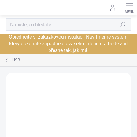
Přejít
na
obsah
Hledat
Objednejte si zakázkovou instalaci. Navrhneme systém,
který dokonale zapadne do vašeho interiéru a bude znít
přesně tak, jak má.
USB
Neohodnoceno
Podrobnosti hodnocení
ZNAČKA:
AUDIOQUEST
JSME AUTORIZOVANÝ
PRODEJCE