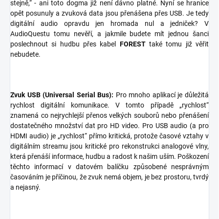
stejně,“ - ani toto dogma již není dávno platné. Nyní se hranice
opět posunuly a zvuková data jsou přenášena přes USB. Je tedy
digitální audio opravdu jen hromada nul a jedniček? V
AudioQuestu tomu nevěří, a jakmile budete mít jednou šanci
poslechnout si hudbu přes kabel
FOREST
také tomu již věřit
nebudete.
Zvuk USB (Universal Serial Bus):
Pro mnoho aplikací je důležitá
rychlost digitální komunikace. V tomto případě „rychlost“
znamená co nejrychlejší přenos velkých souborů nebo přenášení
dostatečného množství dat pro HD video. Pro USB audio (a pro
HDMI audio) je „rychlost“ přímo kritická, protože časové vztahy v
digitálním streamu jsou kritické pro rekonstrukci analogové vlny,
která přenáší informace, hudbu a radost k našim uším. Poškození
těchto informací v datovém balíčku způsobené nesprávným
časováním je příčinou, že zvuk nemá objem, je bez prostoru, tvrdý
a nejasný.