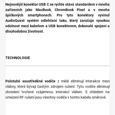
Nejnovější konektor USB C se rychle stává standardem v mnoha
zařízeních jako MacBook, ChromBook Pixel a v mnoha
špičkových smartphonech. Pro tyto konektory vyvinul
AudioQuest systém odlehčení taku, který zaručuje vysokou
odolnost mezi kabelem a USB konektorem, dokonalé spojení a
dlouhodobou životnost.
TECHNOLOGIE
Polotuhé soustředěné vodiče
z mědi eliminují interakce mezi
vlákny, které bývají častým zdrojem rušení. Tyto vodiče eliminují
zkreslení tvořené vzájemnou interakcí vláken. S ohledem na
omezení RF rušení jsou všechny vodiče v tomto kabelu směrové.