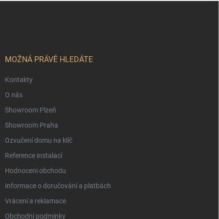
Z
á
p
a
t
í
MOŽNÁ PRÁVĚ HLEDÁTE
Kontakty
O nás
Showroom Plzeň
Showroom Praha
Ozvučení domu na klíč
Reference instalací
Hodnocení obchodu
Informace o doručování a platbách
Vrácení a reklamace
Obchodní podmínky