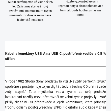
můžete vyzkoušet luxusní
Audiu se věnujeme už více než 25
reproduktory a získat představu o
let. Zajistíme, aby váš nový
tom, jak bude hudba znít u vás
systém hrál na maximum svých
doma.
možností. Podívejte se na naše
historické instalace.
Kabel s konektory USB A na USB C, postříbřené vodiče s 0,5 %
stříbra
V roce 1982 Studio Sony představilo vizi „Navždy perfektní zvuk“
společně s postojem „je to jen digitál, tedy: všechny CD přehrávače
znějí stejně.“ Tato myšlenka vzala rychle za své, protože
kvalitativní rozdíly mezi přehrávači se velmi rychle projevily. Poté
přišly digitální CD přehrávače a jejich kombinace, které přinesly
trochu odlišný postoj „všechny S/PDIF digitální audio kabely znějí