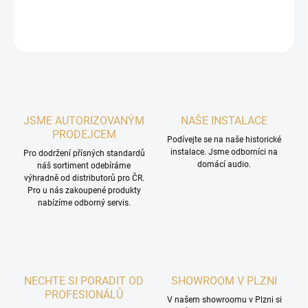
DETAILNÍ INFORMACE
ZEPTAT SE
HLÍDAT
JSME AUTORIZOVANÝM
NAŠE INSTALACE
PRODEJCEM
Podívejte se na naše historické
instalace. Jsme odborníci na
Pro dodržení přísných standardů
domácí audio.
náš sortiment odebíráme
výhradně od distributorů pro ČR.
Pro u nás zakoupené produkty
nabízíme odborný servis.
NECHTE SI PORADIT OD
SHOWROOM V PLZNI
PROFESIONÁLŮ
V našem showroomu v Plzni si