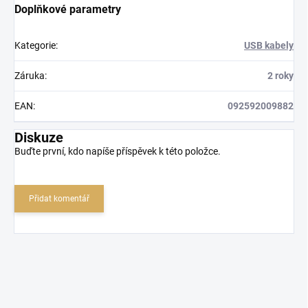
Doplňkové parametry
Kategorie
:
USB kabely
Záruka
:
2 roky
EAN
:
092592009882
Diskuze
Buďte první, kdo napíše příspěvek k této položce.
Přidat komentář