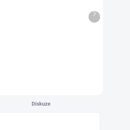
Další
produkt
100
TEAC UD-701N Silver
73 520 Kč
60 760,33 Kč bez DPH
Do košíku
Diskuze