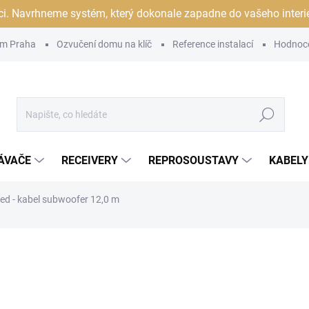
ci. Navrhneme systém, který dokonale zapadne do vašeho interiér
m Praha
Ozvučení domu na klíč
Reference instalací
Hodnoc
Hledat
ÁVAČE
RECEIVERY
REPROSOUSTAVY
KABELY
Red - kabel subwoofer 12,0 m
ocení
ZNAČKA:
AUDIOQUEST
6 490 Kč