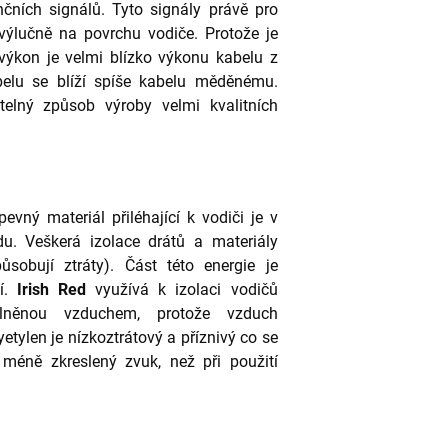
enčních signálů. Tyto signály právě pro
výlučně na povrchu vodiče. Protože je
 výkon je velmi blízko výkonu kabelu z
abelu se blíží spíše kabelu měděnému.
telný způsob výroby velmi kvalitních
vný materiál přiléhající k vodiči je v
u. Veškerá izolace drátů a materiály
ůsobují ztráty). Část této energie je
ní.
Irish Red
využívá k izolaci vodičů
plněnou vzduchem, protože vzduch
etylen je nízkoztrátový a příznivý co se
 méně zkreslený zvuk, než při použití