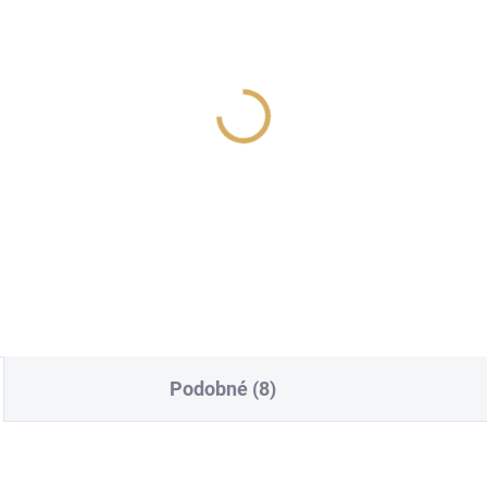
SHOWROOMU PRAHA
erSolo T8
Cambridge Audio EXN
 250 Kč
44 990 Kč
305,79 Kč bez DPH
37 181,82 Kč bez DPH
Do košíku
Do košíku
Podobné (8)