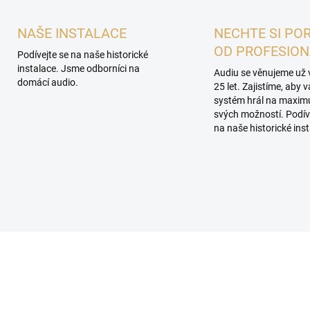
NAŠE INSTALACE
NECHTE SI PO
OD PROFESIO
Podívejte se na naše historické
instalace. Jsme odborníci na
Audiu se věnujeme už 
domácí audio.
25 let. Zajistíme, aby 
systém hrál na maxi
svých možností. Podív
na naše historické inst
ROHLÍDKA V
AKCE
ROOMU PLZEŇ
PROHLÍDKA V
SHOWROOMU PLZEŇ
PROHLÍDKA V