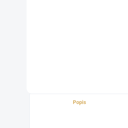
Primare SC15 Black
Ev
39 990 Kč
34
33 049,59 Kč bez DPH
28 
Do košíku
Popis