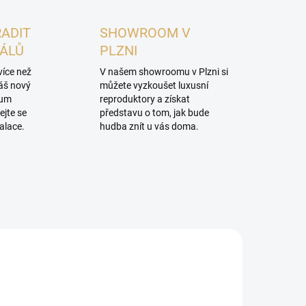
RADIT
SHOWROOM V
NÁLŮ
PLZNI
více než
V našem showroomu v Plzni si
váš nový
můžete vyzkoušet luxusní
mum
reproduktory a získat
ejte se
představu o tom, jak bude
alace.
hudba znít u vás doma.