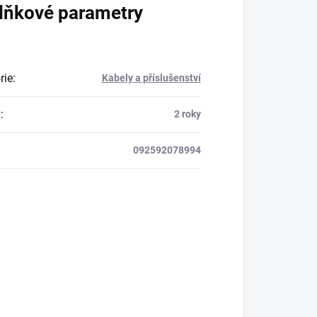
lňkové parametry
rie
:
Kabely a příslušenství
a
:
2 roky
092592078994