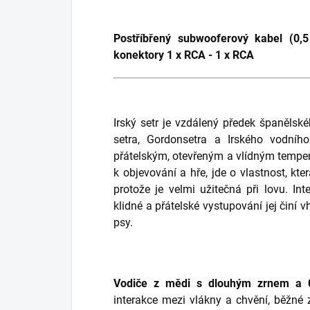
Postříbřený subwooferový kabel (0,
konektory 1 x RCA - 1 x RCA
Irský setr je vzdálený předek španělsk
setra, Gordonsetra a Irského vodníh
přátelským, otevřeným a vlídným tempe
k objevování a hře, jde o vlastnost, k
protože je velmi užitečná při lovu. Int
klidné a přátelské vystupování jej činí 
psy.
Vodiče z mědi s dlouhým zrnem a 0
interakce mezi vlákny a chvění, běžné 