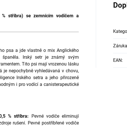
Dop
5 % stříbra) se zemnícím vodičem a
Katego
Záruk
ého psa a jde vlastně o mix Anglického
o španěla. Irský setr je známý svým
EAN
:
ramentem. Tito psi mají vrozenou lásku
terá je nepochybně vyhledávaná v chovu,
eligence Irského setra a jeho přirozeně
vhodným i pro vodící a canisterapeutické
,5 % stříbra:
Pevné vodiče eliminují
zdroje rušení. Pevné postříbřené vodiče