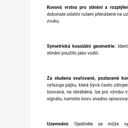
Kovová vrstva pro stínění a rozptýlen
dokonale odstíní rušení přenášené na uz
zvuku.
Symetrická koaxiální geometrie:
Ident
stínění použito jako vodič.
Za studena svařované, pozlacené kon
vyřazuje pájku, která bývá často zdroje
lisovaná, ne obráběná, lze pro výrobu 
signálu, namísto kovu snadno opracova
Uzemnění:
Ojediněle se může vys