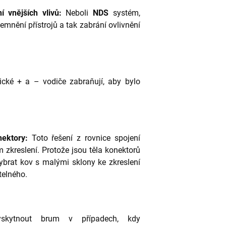
í vnějších vlivů:
Neboli
NDS
systém,
emnění přístrojů a tak zabrání ovlivnění
ické + a – vodiče zabraňují, aby bylo
ektory:
Toto řešení z rovnice spojení
m zkreslení. Protože jsou těla konektorů
vybrat kov s malými sklony ke zkreslení
telného.
kytnout brum v případech, kdy