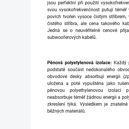
jsou perfektní při použití vysokofrekv
svou vysokofrekvenčnost putují téměř 
povrch tvořen vysoce čistým stříbrem,
čistého stříbra, ale cena takového k
Jedná se o neuvěřitelně cenově přija
subwooferových kabelů.
Pěnová polyetylenová izolace:
Každý pe
podstatě součást nedokonalého obvod
obvodové desky absorbují energii (zp
uložena a poté vypuštěna jako ruše
pěnovou polyethylenovou izolaci 
neabsorbuje téměř žádnou energii a poly
zkreslení týká. Výsledkem je znatelně
běžných materiálů.