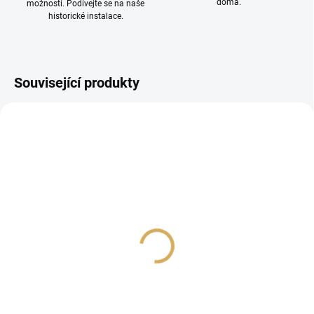
doma.
možností. Podívejte se na naše
historické instalace.
Související produkty
Nordost QNet -
audiofilský switch
81 990 Kč
67 760,33 Kč bez DPH
Do košíku