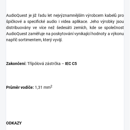
AudioQuest je již řadu let nejvýznamnějším výrobcem kabelů pro
špičkové a specifické audio i videa aplikace. Jeho výrobky jsou
distribuovány ve více než šedesáti zemích, kde se společnost
AudioQuest zaměřuje na poskytování vynikající hodnoty a výkonu
napříč sortimentem, který vyvíjí.
Zakončení:
Třípólová zástrčka –
IEC C5
2
Průměr vodiče:
1,31 mm
ODKAZY