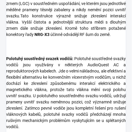
zrnem (LGC) v soustředném uspořádání, ve kterém jsou jednotlivé
měděné prameny těsněji zabaleny a nikdy nemění pozici uvnitř
svazku.Tato konstrukce výrazně snižuje zkreslení interakcí
vlákna. Vyšší čistota a jednotnější struktura mědi s dlouhým
zrnem dále snižuje zkreslení. Kromě toho stříbrem potažené
konektory řady
NRG-X3
účinně odvádějí RF šum do země.
Polotuhý soustředný svazek vodičů:
Polotuhé soustředné svazky
vodičů jsou využívány v některých AudioQuest AC a
reproduktorových kabelech. Jde o velmi nákladnou, ale efektivní a
flexibilní alternativu ke konvenčním vícevrstvým vodičům, u nichž
dochází ke zkreslení způsobenému interakcí elektrického a
magnetického vlákna, protože tato vlákna mění svoji polohu
uvnitř svazku. U polotuhého soustředného svazku vodičů, udržují
prameny uvnitř svazku neměnnou pozici, což významně snižuje
zkreslení. Zatímco pevné vodiče jsou kompletní řešení pro rušení
vláknových kabelů, polotuhé svazky vodičů předcházejí mnoha
rušivým mechanickým problémům vyskytujícím se u splétaných
vodičů.