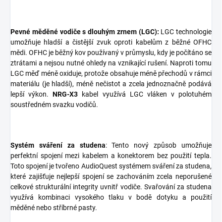
Pevné měděné vodiče s dlouhým zrnem (LGC):
LGC technologie
umožňuje hladší a čistější zvuk oproti kabelům z běžné OFHC
mědi. OFHC je běžný kov používaný v průmyslu, kdy je počítáno se
ztrátami a nejsou nutné ohledy na vznikající rušení. Naproti tomu
LGC měď méně oxiduje, protože obsahuje méně přechodů v rámci
materiálu (je hladší), méně nečistot a zcela jednoznačně podává
lepší výkon.
NRG-X3
kabel využívá LGC vláken v polotuhém
soustředném svazku vodičů.
Systém sváření za studena
: Tento nový způsob umožňuje
perfektní spojení mezi kabelem a konektorem bez použití tepla.
Toto spojení je tvořeno AudioQuest systémem sváření za studena,
které zajišťuje nejlepší spojení se zachováním zcela neporušené
celkové strukturální integrity uvnitř vodiče. Svařování za studena
využívá kombinaci vysokého tlaku v bodě dotyku a použití
měděné nebo stříbrné pasty.