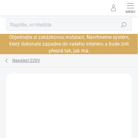
Přejít
na
obsah
Hledat
Objednejte si zakázkovou instalaci. Navrhneme systém,
který dokonale zapadne do vašeho interiéru a bude znít
přesně tak, jak má.
Napájecí 220V
Neohodnoceno
Podrobnosti hodnocení
ZNAČKA:
AUDIOQUEST
JSME AUTORIZOVANÝ
PRODEJCE