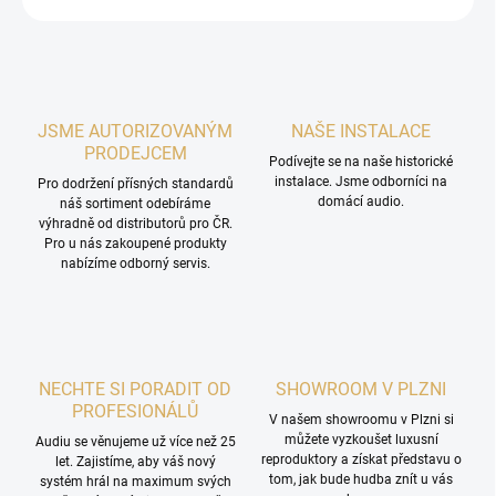
JSME AUTORIZOVANÝM
NAŠE INSTALACE
PRODEJCEM
Podívejte se na naše historické
instalace. Jsme odborníci na
Pro dodržení přísných standardů
domácí audio.
náš sortiment odebíráme
výhradně od distributorů pro ČR.
Pro u nás zakoupené produkty
nabízíme odborný servis.
NECHTE SI PORADIT OD
SHOWROOM V PLZNI
PROFESIONÁLŮ
V našem showroomu v Plzni si
můžete vyzkoušet luxusní
Audiu se věnujeme už více než 25
reproduktory a získat představu o
let. Zajistíme, aby váš nový
tom, jak bude hudba znít u vás
systém hrál na maximum svých