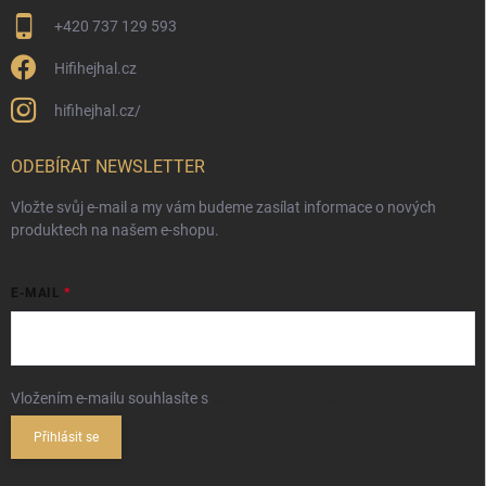
+420 737 129 593
Hifihejhal.cz
hifihejhal.cz/
ODEBÍRAT NEWSLETTER
Vložte svůj e-mail a my vám budeme zasílat informace o nových
produktech na našem e-shopu.
E-MAIL
Vložením e-mailu souhlasíte s
podmínkami ochrany osobních údajů
Přihlásit se