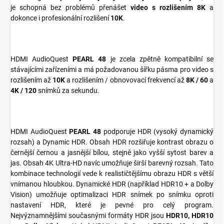
je schopná bez problémů přenášet
video s rozlišením 8K
a
dokonce i profesionální rozlišení
10K
.
HDMI AudioQuest
PEARL 48
je zcela zpětně kompatibilní se
stávajícími zařízeními a má požadovanou šířku pásma pro video s
rozlišením až
10K
a rozlišením / obnovovací frekvencí až
8K
/ 60
a
4K / 120
snímků za sekundu.
HDMI AudioQuest
PEARL 48
podporuje HDR (vysoký dynamický
rozsah) a Dynamic HDR. Obsah HDR rozšiřuje kontrast obrazu o
černější černou a jasnější bílou, stejně jako vyšší sytost barev a
jas. Obsah 4K Ultra-HD navíc umožňuje širší barevný rozsah. Tato
kombinace technologií vede k realističtějšímu obrazu HDR s větší
vnímanou hloubkou. Dynamické HDR (například HDR10 + a Dolby
Vision) umožňuje optimalizaci HDR snímek po snímku oproti
nastavení HDR, které je pevné pro celý program.
Nejvýznamnějšími současnými formáty HDR jsou
HDR10, HDR10