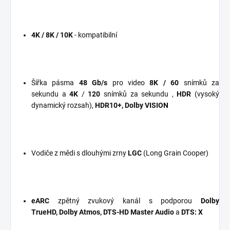
4K / 8K / 10K
- kompatibilní
Šířka pásma
48 Gb/s
pro video
8K / 60
snímků za
sekundu
a
4K
/
120
snímků za sekundu
,
HDR
(vysoký
dynamický rozsah),
HDR10+, Dolby VISION
Vodiče z mědi s dlouhými zrny
LGC
(Long Grain Cooper)
eARC
zpětný zvukový kanál s podporou
Dolby
TrueHD, Dolby Atmos, DTS-HD Master Audio
a
DTS: X