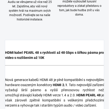
můžete vyzkoušet luxusní
Audiu se věnujeme už více než 25
reproduktory a získat představu o
let. Zajistíme, aby váš nový
tom, jak bude hudba znít u vás
systém hrál na maximum svých
doma.
možností. Podívejte se na naše
historické instalace.
HDMI kabel PEARL 48 s rychlostí až 48 Gbps s šířkou pásma pro
video s rozlišením až 10K
Nová generace kabelů HDMI 48 je plně kompatibilní s nejnovějším
hardware osazeným konektory
HDMI 2.1
. Tato nejnovější zařízení
vyžadují širší pásmo a vyšší přenosovou rychlost než
umožňují stávající kabely HDMI verze 1.4 a 2.0.
HDMI PEARL 48
je
však zároveň zpětně kompatibilní s veškerými předchozími
verzemi a vyhovuje tak i starším typům audio / video zařízení.