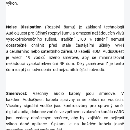
výkon.
Noise Dissipation
(Rozptyl šumu) je základní technologií
AudioQuest pro účinný rozptyl šumu a omezení nežádoucích vlivů
vysokofrekvenčního rušení. Tradiční „100 % stínění“ nemusí
dostatečně chránit před stále častějšími účinky Wi-Fi
a celulárního nebo satelitního záření. U kabelů HDMI AudioQuest
je všech 19 vodičů řízeno směrově, aby se minimalizoval
nežádoucí vysokofrekvenční RF šum. Díky „směrování“ je tento
šum rozptýlen odvedením od nejzranitelnějších obvodů.
Směrovost:
Všechny audio kabely jsou směrové. V
každém AudioQuest kabelu správný směr záleží na vodičích.
Všechny signální vodiče jsou kontrolovány pro správný směr
digital-audia, dokonce vodiče ve zpětném zvukovém kanálu eARC
jsou vedeny obráceným směrem, aby byl zajištěn co nejlepší
výkon dané aplikace. Šipkami je na každém kabelu jasně