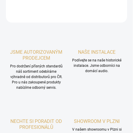
DETAILNÍ INFORMACE
ZEPTAT SE
HLÍDAT
JSME AUTORIZOVANÝM
NAŠE INSTALACE
PRODEJCEM
Podívejte se na naše historické
instalace. Jsme odborníci na
Pro dodržení přísných standardů
domácí audio.
náš sortiment odebíráme
výhradně od distributorů pro ČR.
Pro u nás zakoupené produkty
nabízíme odborný servis.
NECHTE SI PORADIT OD
SHOWROOM V PLZNI
PROFESIONÁLŮ
V našem showroomu v Plzni si