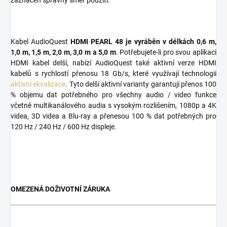
zaznačen správný směr použití.
Kabel AudioQuest
HDMI PEARL 48 je vyráběn v délkách 0,6 m,
1,0 m, 1,5 m, 2,0 m, 3,0 m a 5,0 m
. Potřebujete-li pro svou aplikaci
HDMI kabel delší, nabízí AudioQuest také aktivní verze HDMI
kabelů s rychlostí přenosu 18 Gb/s, které využívají technologii
aktivní ekvalizace
. Tyto delší aktivní varianty garantují přenos 100
% objemu dat potřebného pro všechny audio / video funkce
včetně multikanálového audia s vysokým rozlišením, 1080p a 4K
videa, 3D videa a Blu-ray a přenesou 100 % dat potřebných pro
120 Hz / 240 Hz / 600 Hz displeje.
OMEZENÁ DOŽIVOTNÍ ZÁRUKA