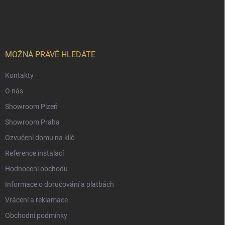
á
p
a
t
í
MOŽNÁ PRÁVĚ HLEDÁTE
Kontakty
O nás
Showroom Plzeň
Showroom Praha
Ozvučení domu na klíč
Reference instalací
Hodnocení obchodu
Informace o doručování a platbách
Vrácení a reklamace
Obchodní podmínky