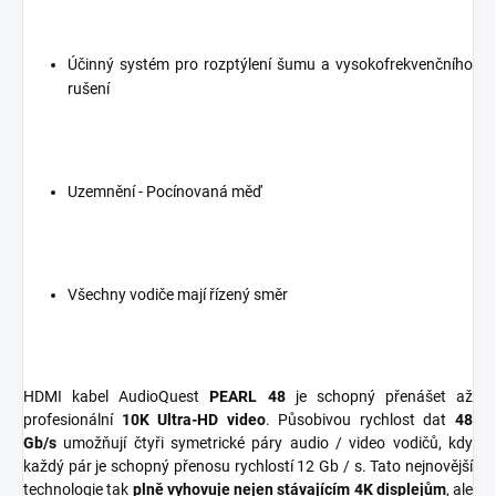
Účinný systém pro rozptýlení šumu a vysokofrekvenčního
rušení
Uzemnění - Pocínovaná měď
Všechny vodiče mají řízený směr
HDMI kabel AudioQuest
PEARL 48
je schopný přenášet až
profesionální
10K Ultra-HD video
. Působivou rychlost dat
48
Gb/s
umožňují čtyři symetrické páry audio / video vodičů, kdy
každý pár je schopný přenosu rychlostí 12 Gb / s. Tato nejnovější
technologie tak
plně vyhovuje nejen stávajícím 4K displejům
, ale