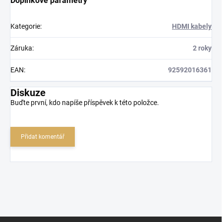
Doplňkové parametry
Kategorie
:
HDMI kabely
Záruka
:
2 roky
EAN
:
92592016361
Diskuze
Buďte první, kdo napíše příspěvek k této položce.
Přidat komentář
Z