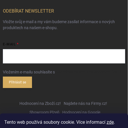
ODEBÍRAT NEWSLETTER
Vložte svůj e-mail a my vám budeme zasílat informace o nových
produktech na našem e-shopu.
E-MAIL
Vložením e-mailu souhlasíte s
podmínkami ochrany osobních údajů
Přihlásit se
Hodnocení na Zboží.cz!
Najdete nás na Firmy.cz!
Showroom Plzeň
Hodnocení na Google
Tento web používá soubory cookie. Více informací
zde
.