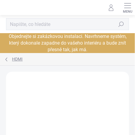
Přejít
na
obsah
Hledat
Objednejte si zakázkovou instalaci. Navrhneme systém,
který dokonale zapadne do vašeho interiéru a bude znít
přesně tak, jak má.
HDMI
Neohodnoceno
Podrobnosti hodnocení
ZNAČKA:
AUDIOQUEST
PROHLÍDKA V
JSME AUTORIZOVANÝ
SHOWROOMU PLZEŇ
PRODEJCE