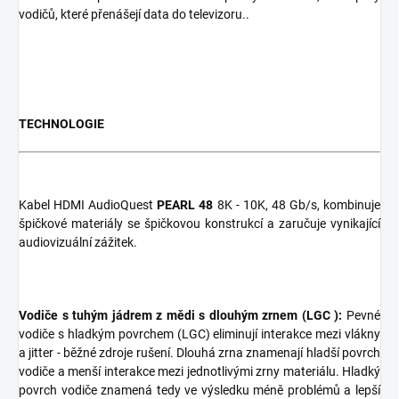
vodičů, které přenášejí data do televizoru..
TECHNOLOGIE
Kabel HDMI AudioQuest
PEARL 48
8K - 10K, 48 Gb/s, kombinuje
špičkové materiály se špičkovou konstrukcí a zaručuje vynikající
audiovizuální zážitek.
V
odiče s tuhým jádrem z mědi s dlouhým zrnem (LGC ):
Pevné
vodiče s hladkým povrchem (LGC) eliminují interakce mezi vlákny
a jitter - běžné zdroje rušení. Dlouhá zrna znamenají hladší povrch
vodiče a menší interakce mezi jednotlivými zrny materiálu. Hladký
povrch vodiče znamená tedy ve výsledku méně problémů a lepší