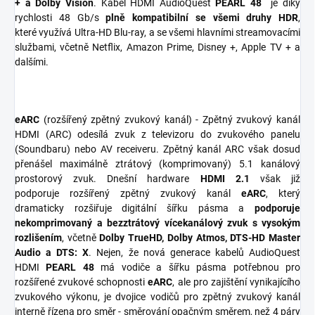
+ a Dolby Vision
. Kabel HDMI AudioQuest
PEARL 48
je díky
rychlosti 48 Gb/s
plně kompatibilní se všemi druhy HDR
,
které využívá Ultra-HD Blu-ray, a se všemi hlavními streamovacími
službami, včetně Netflix, Amazon Prime, Disney +, Apple TV + a
dalšími.
eARC
(rozšířený zpětný zvukový kanál) - Zpětný zvukový kanál
HDMI (ARC) odesílá zvuk z televizoru do zvukového panelu
(Soundbaru) nebo AV receiveru. Zpětný kanál ARC však dosud
přenášel maximálně ztrátový (komprimovaný) 5.1 kanálový
prostorový zvuk. Dnešní hardware
HDMI 2.1
však již
podporuje rozšířený zpětný zvukový kanál
eARC
, který
dramaticky rozšiřuje digitální šířku pásma a
podporuje
nekomprimovaný a bezztrátový vícekanálový zvuk s vysokým
rozlišením
, včetně
Dolby TrueHD, Dolby Atmos, DTS-HD Master
Audio a DTS: X
. Nejen, že nová generace kabelů AudioQuest
HDMI
PEARL 48
má vodiče a šířku pásma potřebnou pro
rozšířené zvukové schopnosti
eARC
, ale pro zajištění vynikajícího
zvukového výkonu, je dvojice vodičů pro zpětný zvukový kanál
interně řízena pro směr - směrování opačným směrem, než 4 páry