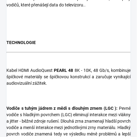
vodičů, které přenášejí data do televizoru..
TECHNOLOGIE
Kabel HDMI AudioQuest
PEARL 48
8K - 10K, 48 Gb/s, kombinuje
špičkové materiály se špičkovou konstrukcí a zaručuje vynikající
audiovizuální zážitek.
V
odiče s tuhým jádrem z mědi s dlouhým zrnem (LGC ):
Pevné
vodiče s hladkým povrchem (LGC) eliminují interakce mezi vlákny
a jitter - běžné zdroje rušení. Dlouhá zrna znamenají hladší povrch
vodiče a menší interakce mezi jednotlivými zrny materiálu. Hladký
povrch vodiče znamená tedy ve výsledku méně problémů a lepší