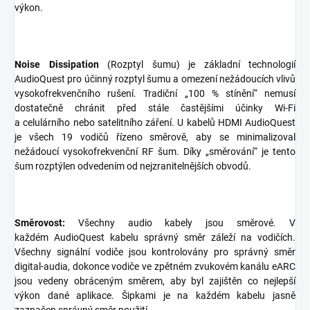
výkon.
Noise Dissipation
(Rozptyl šumu) je základní technologií
AudioQuest pro účinný rozptyl šumu a omezení nežádoucích vlivů
vysokofrekvenčního rušení. Tradiční „100 % stínění“ nemusí
dostatečně chránit před stále častějšími účinky Wi-Fi
a celulárního nebo satelitního záření. U kabelů HDMI AudioQuest
je všech 19 vodičů řízeno směrově, aby se minimalizoval
nežádoucí vysokofrekvenční RF šum. Díky „směrování“ je tento
šum rozptýlen odvedením od nejzranitelnějších obvodů.
Směrovost:
Všechny audio kabely jsou směrové. V
každém AudioQuest kabelu správný směr záleží na vodičích.
Všechny signální vodiče jsou kontrolovány pro správný směr
digital-audia, dokonce vodiče ve zpětném zvukovém kanálu eARC
jsou vedeny obráceným směrem, aby byl zajištěn co nejlepší
výkon dané aplikace. Šipkami je na každém kabelu jasně