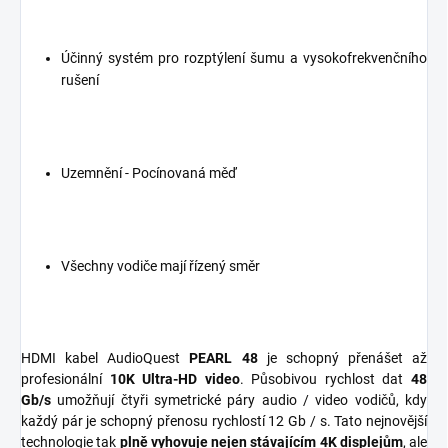
Účinný systém pro rozptýlení šumu a vysokofrekvenčního
rušení
Uzemnění - Pocínovaná měď
Všechny vodiče mají řízený směr
HDMI kabel AudioQuest
PEARL 48
je schopný přenášet až
profesionální
10K Ultra-HD video
. Působivou rychlost dat
48
Gb/s
umožňují čtyři symetrické páry audio / video vodičů, kdy
každý pár je schopný přenosu rychlostí 12 Gb / s. Tato nejnovější
technologie tak
plně vyhovuje nejen stávajícím 4K displejům
, ale