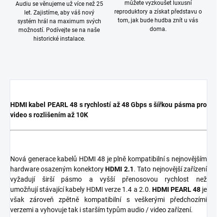
můžete vyzkoušet luxusní
Audiu se věnujeme už více než 25
reproduktory a získat představu o
let. Zajistíme, aby váš nový
tom, jak bude hudba znít u vás
systém hrál na maximum svých
doma.
možností. Podívejte se na naše
historické instalace.
HDMI kabel PEARL 48 s rychlostí až 48 Gbps s šířkou pásma pro
video s rozlišením až 10K
Nová generace kabelů HDMI 48 je plně kompatibilní s nejnovějším
hardware osazeným konektory
HDMI 2.1
. Tato nejnovější zařízení
vyžadují širší pásmo a vyšší přenosovou rychlost než
umožňují stávající kabely HDMI verze 1.4 a 2.0.
HDMI PEARL 48
je
však zároveň zpětně kompatibilní s veškerými předchozími
verzemi a vyhovuje tak i starším typům audio / video zařízení.