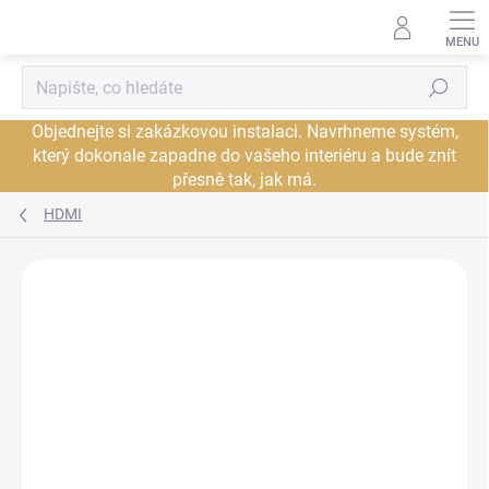
Přejít
na
obsah
Hledat
Objednejte si zakázkovou instalaci. Navrhneme systém,
který dokonale zapadne do vašeho interiéru a bude znít
přesně tak, jak má.
HDMI
Neohodnoceno
Podrobnosti hodnocení
ZNAČKA:
AUDIOQUEST
PROHLÍDKA V
JSME AUTORIZOVANÝ
SHOWROOMU PLZEŇ
PRODEJCE