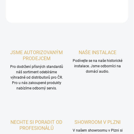
DETAILNÍ INFORMACE
ZEPTAT SE
HLÍDAT
JSME AUTORIZOVANÝM
NAŠE INSTALACE
PRODEJCEM
Podívejte se na naše historické
instalace. Jsme odborníci na
Pro dodržení přísných standardů
domácí audio.
náš sortiment odebíráme
výhradně od distributorů pro ČR.
Pro u nás zakoupené produkty
nabízíme odborný servis.
NECHTE SI PORADIT OD
SHOWROOM V PLZNI
PROFESIONÁLŮ
V našem showroomu v Plzni si