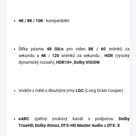
4K / 8K / 10K
- kompatibilní
Šířka pásma
48 Gb/s
pro video
8K / 60
snímků za
sekundu
a
4K
/
120
snímků za sekundu
,
HDR
(vysoký
dynamický rozsah),
HDR10+, Dolby VISION
Vodiče z mědi s dlouhými zrny
LGC
(Long Grain Cooper)
eARC
zpětný zvukový kanál s podporou
Dolby
TrueHD, Dolby Atmos, DTS-HD Master Audio
a
DTS: X