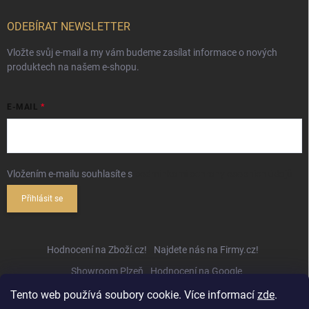
ODEBÍRAT NEWSLETTER
Vložte svůj e-mail a my vám budeme zasílat informace o nových
produktech na našem e-shopu.
E-MAIL
Vložením e-mailu souhlasíte s
podmínkami ochrany osobních údajů
Přihlásit se
Hodnocení na Zboží.cz!
Najdete nás na Firmy.cz!
Showroom Plzeň
Hodnocení na Google
Tento web používá soubory cookie. Více informací
zde
.