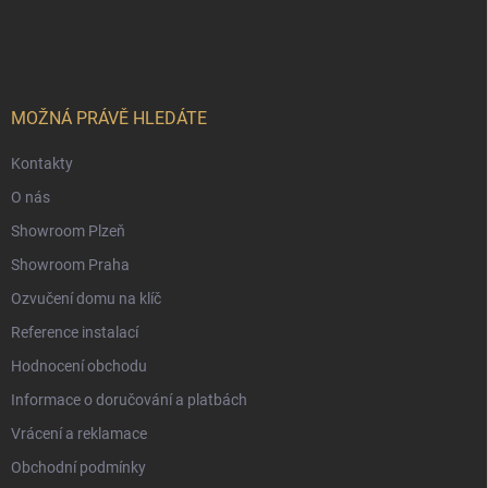
á
p
a
t
í
MOŽNÁ PRÁVĚ HLEDÁTE
Kontakty
O nás
Showroom Plzeň
Showroom Praha
Ozvučení domu na klíč
Reference instalací
Hodnocení obchodu
Informace o doručování a platbách
Vrácení a reklamace
Obchodní podmínky