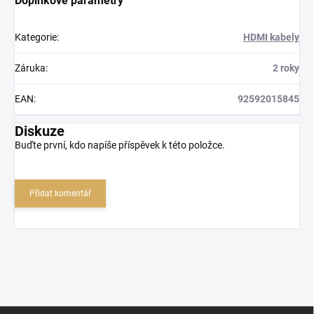
Doplňkové parametry
Kategorie
:
HDMI kabely
Záruka
:
2 roky
EAN
:
92592015845
Diskuze
Buďte první, kdo napíše příspěvek k této položce.
Přidat komentář
Z