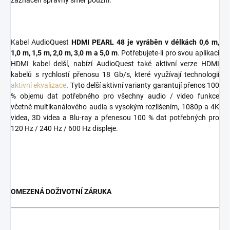
zaznačen správný směr použití.
Kabel AudioQuest
HDMI PEARL 48 je vyráběn v délkách 0,6 m,
1,0 m, 1,5 m, 2,0 m, 3,0 m a 5,0 m
. Potřebujete-li pro svou aplikaci
HDMI kabel delší, nabízí AudioQuest také aktivní verze HDMI
kabelů s rychlostí přenosu 18 Gb/s, které využívají technologii
aktivní ekvalizace
. Tyto delší aktivní varianty garantují přenos 100
% objemu dat potřebného pro všechny audio / video funkce
včetně multikanálového audia s vysokým rozlišením, 1080p a 4K
videa, 3D videa a Blu-ray a přenesou 100 % dat potřebných pro
120 Hz / 240 Hz / 600 Hz displeje.
OMEZENÁ DOŽIVOTNÍ ZÁRUKA