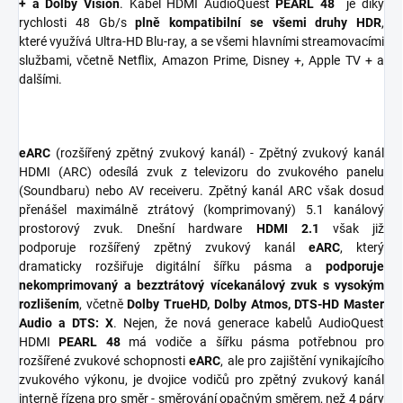
+ a Dolby Vision
. Kabel HDMI AudioQuest
PEARL 48
je díky
rychlosti 48 Gb/s
plně kompatibilní se všemi druhy HDR
,
které využívá Ultra-HD Blu-ray, a se všemi hlavními streamovacími
službami, včetně Netflix, Amazon Prime, Disney +, Apple TV + a
dalšími.
eARC
(rozšířený zpětný zvukový kanál) - Zpětný zvukový kanál
HDMI (ARC) odesílá zvuk z televizoru do zvukového panelu
(Soundbaru) nebo AV receiveru. Zpětný kanál ARC však dosud
přenášel maximálně ztrátový (komprimovaný) 5.1 kanálový
prostorový zvuk. Dnešní hardware
HDMI 2.1
však již
podporuje rozšířený zpětný zvukový kanál
eARC
, který
dramaticky rozšiřuje digitální šířku pásma a
podporuje
nekomprimovaný a bezztrátový vícekanálový zvuk s vysokým
rozlišením
, včetně
Dolby TrueHD, Dolby Atmos, DTS-HD Master
Audio a DTS: X
. Nejen, že nová generace kabelů AudioQuest
HDMI
PEARL 48
má vodiče a šířku pásma potřebnou pro
rozšířené zvukové schopnosti
eARC
, ale pro zajištění vynikajícího
zvukového výkonu, je dvojice vodičů pro zpětný zvukový kanál
interně řízena pro směr - směrování opačným směrem, než 4 páry