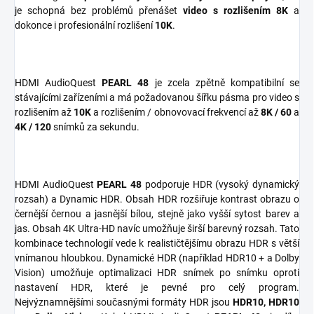
je schopná bez problémů přenášet
video s rozlišením 8K
a
dokonce i profesionální rozlišení
10K
.
HDMI AudioQuest
PEARL 48
je zcela zpětně kompatibilní se
stávajícími zařízeními a má požadovanou šířku pásma pro video s
rozlišením až
10K
a rozlišením / obnovovací frekvencí až
8K
/ 60
a
4K / 120
snímků za sekundu.
HDMI AudioQuest
PEARL 48
podporuje HDR (vysoký dynamický
rozsah) a Dynamic HDR. Obsah HDR rozšiřuje kontrast obrazu o
černější černou a jasnější bílou, stejně jako vyšší sytost barev a
jas. Obsah 4K Ultra-HD navíc umožňuje širší barevný rozsah. Tato
kombinace technologií vede k realističtějšímu obrazu HDR s větší
vnímanou hloubkou. Dynamické HDR (například HDR10 + a Dolby
Vision) umožňuje optimalizaci HDR snímek po snímku oproti
nastavení HDR, které je pevné pro celý program.
Nejvýznamnějšími současnými formáty HDR jsou
HDR10, HDR10