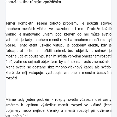
dorazí do cíle s různým zpožděním.
Téměř kompletní řešení tohoto problému je použití stovek
mnohem menších vláken ve svazcích o 1 mm. Protože každé
vlákno je limitováno úhlem, pod kterým do něj může světlo
vstoupit, je tady mnohem menší rozdíl a mnohem menší rozptyl
včase. Tento efekt úzkého vstupu je podobný efektu, kdy je
fotoaparát schopen pořídit snímek bez objektivu… snímek je
možné udělat pouze vpuštěním světla ve velmi omezeném rozpětí
úhlů, zatímco sejmutí objektivem by snímek naprosto znemožnilo.
Méně světla se dostane skrz mnoho-vláknový kabel, ale světlo,
které do něj vstupuje, vystupuje vmnohem menším časovém
rozpětí.
Máme tedy jeden problém - rozptyl světla včase…a dvě cesty
směrem k lepšímu výsledku: menší rozptyl ve vlákně (lépe
polymery nebo nejlépe křemík) a menší rozptyl při ovlivnění
vstupního úhlu.