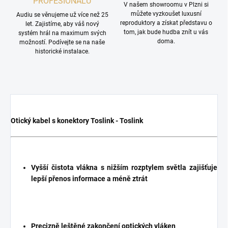
PROFESIONÁLŮ
V našem showroomu v Plzni si
můžete vyzkoušet luxusní
Audiu se věnujeme už více než 25
reproduktory a získat představu o
let. Zajistíme, aby váš nový
tom, jak bude hudba znít u vás
systém hrál na maximum svých
doma.
možností. Podívejte se na naše
historické instalace.
Otický kabel s konektory Toslink - Toslink
Vyšší čistota vlákna s nižším rozptylem světla zajišťuje
lepší přenos informace a méně ztrát
Precizně leštěné zakončení optických vláken