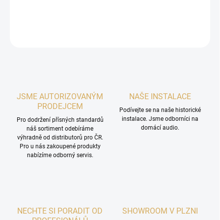
DETAILNÍ INFORMACE
ZEPTAT SE
HLÍDAT
JSME AUTORIZOVANÝM
NAŠE INSTALACE
PRODEJCEM
Podívejte se na naše historické
instalace. Jsme odborníci na
Pro dodržení přísných standardů
domácí audio.
náš sortiment odebíráme
výhradně od distributorů pro ČR.
Pro u nás zakoupené produkty
nabízíme odborný servis.
NECHTE SI PORADIT OD
SHOWROOM V PLZNI