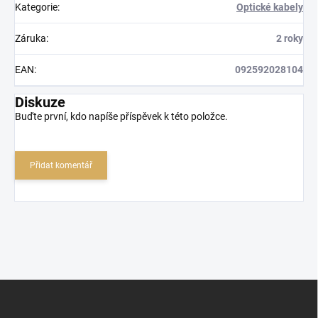
Kategorie
:
Optické kabely
Záruka
:
2 roky
EAN
:
092592028104
Diskuze
Buďte první, kdo napíše příspěvek k této položce.
Přidat komentář
Z
á