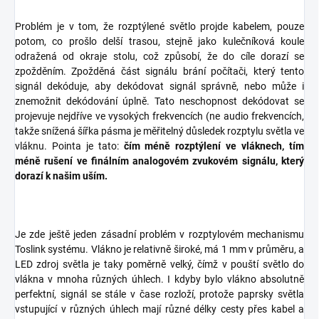
Problém je v tom, že rozptýlené světlo projde kabelem, pouze
potom, co prošlo delší trasou, stejně jako kulečníková koule
odražená od okraje stolu, což způsobí, že do cíle dorazí se
zpožděním. Zpožděná část signálu brání počítači, který tento
signál dekóduje, aby dekódovat signál správně, nebo může i
znemožnit dekódování úplně. Tato neschopnost dekódovat se
projevuje nejdříve ve vysokých frekvencích (ne audio frekvencích,
takže snížená šířka pásma je měřitelný důsledek rozptylu světla ve
vláknu. Pointa je tato:
čím méně rozptýlení ve vláknech, tím
méně rušení ve finálním analogovém zvukovém signálu, který
dorazí k našim uším.
Je zde ještě jeden zásadní problém v rozptylovém mechanismu
Toslink systému. Vlákno je relativně široké, má 1 mm v průměru, a
LED zdroj světla je taky poměrně velký, čímž v pouští světlo do
vlákna v mnoha různých úhlech. I kdyby bylo vlákno absolutně
perfektní, signál se stále v čase rozloží, protože paprsky světla
vstupující v různých úhlech mají různé délky cesty přes kabel a