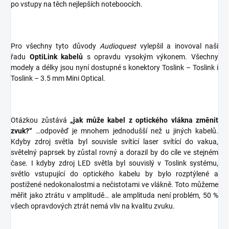
po vstupy na těch nejlepších noteboocích.
Pro všechny tyto důvody
Audioquest
vylepšil a inovoval naši
řadu
OptiLink kabelů
s opravdu vysokým výkonem. Všechny
modely a délky jsou nyní dostupné s konektory Toslink – Toslink i
Toslink – 3.5 mm Mini Optical.
Otázkou zůstává
„jak může kabel z optického vlákna změnit
zvuk?“
…odpověď je mnohem jednodušší než u jiných kabelů.
Kdyby zdroj světla byl souvisle svítící laser svítící do vakua,
světelný paprsek by zůstal rovný a dorazil by do cíle ve stejném
čase. I kdyby zdroj LED světla byl souvislý v Toslink systému,
světlo vstupující do optického kabelu by bylo rozptýlené a
postižené nedokonalostmi a nečistotami ve vlákně. Toto můžeme
měřit jako ztrátu v amplitudě… ale amplituda není problém, 50 %
všech opravdových ztrát nemá vliv na kvalitu zvuku.