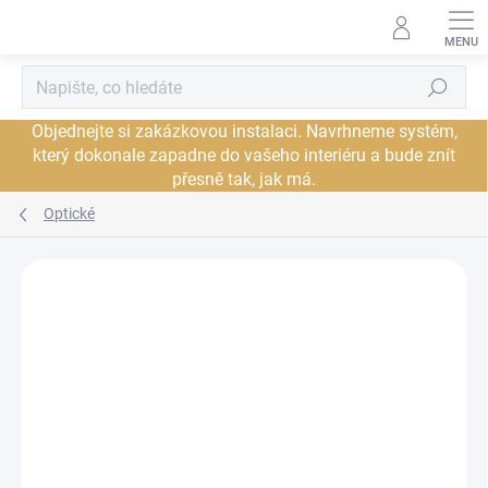
Přejít
na
obsah
Hledat
Objednejte si zakázkovou instalaci. Navrhneme systém,
který dokonale zapadne do vašeho interiéru a bude znít
přesně tak, jak má.
Optické
Neohodnoceno
Podrobnosti hodnocení
ZNAČKA:
AUDIOQUEST
JSME AUTORIZOVANÝ
PRODEJCE