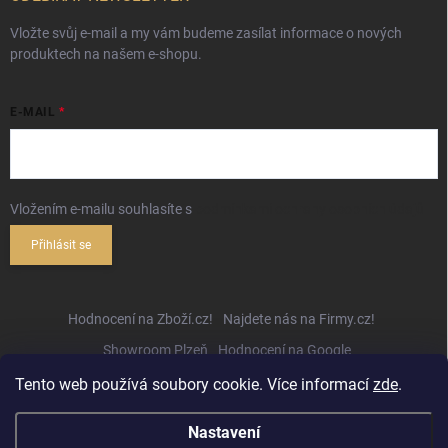
Vložte svůj e-mail a my vám budeme zasílat informace o nových
produktech na našem e-shopu.
E-MAIL
Vložením e-mailu souhlasíte s
podmínkami ochrany osobních údajů
Přihlásit se
Hodnocení na Zboží.cz!
Najdete nás na Firmy.cz!
Showroom Plzeň
Hodnocení na Google
Tento web používá soubory cookie. Více informací
zde
.
Nastavení