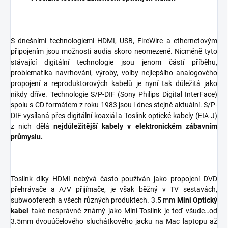
S dnešními technologiemi HDMI, USB, FireWire a ethernetovým
připojením jsou možnosti audia skoro neomezené. Nicméně tyto
stávající digitální technologie jsou jenom částí příběhu,
problematika navrhování, výroby, volby nejlepšího analogového
propojení a reproduktorových kabelů je nyní tak důležitá jako
nikdy dříve. Technologie S/P-DIF (Sony Philips Digital InterFace)
spolu s CD formátem z roku 1983 jsou i dnes stejně aktuální. S/P-
DIF vysílaná přes digitální koaxiál a Toslink optické kabely (EIA-J)
z nich dělá
nejdůležitější kabely v elektronickém zábavním
průmyslu.
Toslink díky HDMI nebývá často používán jako propojení DVD
přehrávače a A/V přijímače, je však běžný v TV sestavách,
subwooferech a všech různých produktech. 3.5 mm
Mini Optický
kabel
také nesprávně známý jako Mini-Toslink je teď všude…od
3.5mm dvouúčelového sluchátkového jacku na Mac laptopu až