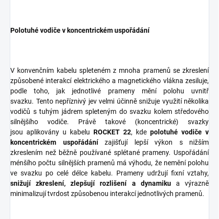
Polotuhé vodiče v koncentrickém uspořádání
V konvenčním kabelu spleteném z mnoha pramenů se zkreslení
způsobené interakcí elektrického a magnetického vlákna zesiluje,
podle toho, jak jednotlivé prameny mění polohu uvnitř
svazku. Tento nepříznivý jev velmi účinně snižuje využití několika
vodičů s tuhým jádrem spleteným do svazku kolem středového
silnějšího vodiče. Právě takové (koncentrické) svazky
jsou aplikovány u kabelu
ROCKET 22
, kde
p
olotuhé vodiče v
koncentrickém uspořádání
zajišťují lepší výkon s nižším
zkreslením než běžně používané splétané prameny. Uspořádání
ménšího počtu silnějších pramenů má výhodu, že nemění polohu
ve svazku po celé délce kabelu. Prameny udržují fixní vztahy,
snižují zkreslení, zlepšují rozlišení a dynamiku
a výrazně
minimalizují tvrdost způsobenou interakcí jednotlivých pramenů.