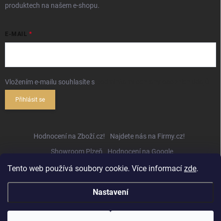
produktech na našem e-shopu.
E-MAIL
Vložením e-mailu souhlasíte s
podmínkami ochrany osobních údajů
Přihlásit se
Hodnocení na Zboží.cz!
Najdete nás na Firmy.cz!
Showroom Plzeň
Hodnocení na Google
Tento web používá soubory cookie. Více informací
zde
.
Nastavení
Copyright 2026
Hifihejhal.cz
. Všechna práva vyhrazena.
Upravit nastavení
cookies