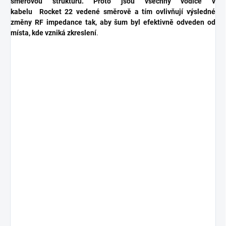
směrovou strukturu. Proto jsou všechny vodiče v
kabelu Rocket 22 vedené směrově a tím ovlivňují výsledné
změny RF impedance tak, aby šum byl efektivně odveden od
místa, kde vzniká zkreslení
.