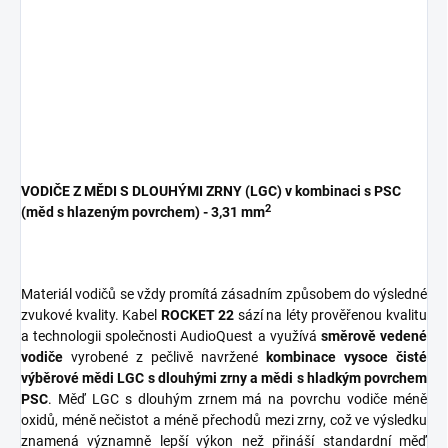
VODIČE Z MĚDI S DLOUHÝMI ZRNY (LGC) v kombinaci s PSC
2
(měd s hlazeným povrchem) - 3,31 mm
Materiál vodičů se vždy promítá zásadním způsobem do výsledné
zvukové kvality. Kabel
ROCKET 22
sází na léty prověřenou kvalitu
a technologii společnosti AudioQuest a využívá
směrově vedené
vodiče
vyrobené z pečlivě navržené
kombinace vysoce čisté
výběrové mědi LGC s dlouhými zrny a mědi s hladkým povrchem
PSC
. Měď LGC s dlouhým zrnem má na povrchu vodiče méně
oxidů, méně nečistot a méně přechodů mezi zrny, což ve výsledku
znamená významně lepší výkon než přináší standardní měď