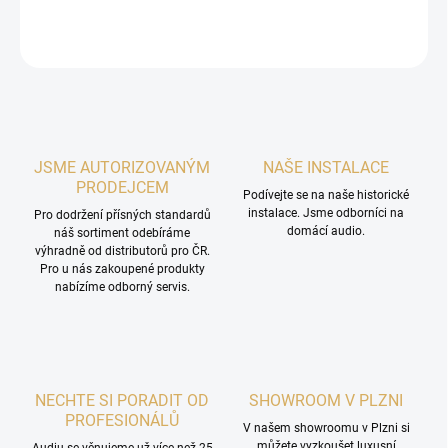
DETAILNÍ INFORMACE
ZEPTAT SE
HLÍDAT
JSME AUTORIZOVANÝM
NAŠE INSTALACE
PRODEJCEM
Podívejte se na naše historické
instalace. Jsme odborníci na
Pro dodržení přísných standardů
domácí audio.
náš sortiment odebíráme
výhradně od distributorů pro ČR.
Pro u nás zakoupené produkty
nabízíme odborný servis.
NECHTE SI PORADIT OD
SHOWROOM V PLZNI
PROFESIONÁLŮ
V našem showroomu v Plzni si
můžete vyzkoušet luxusní