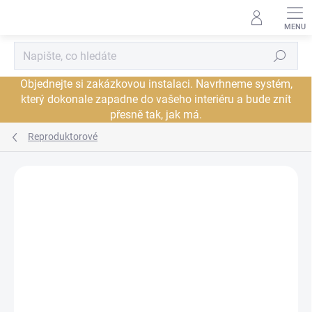
Přejít
na
obsah
Hledat
Objednejte si zakázkovou instalaci. Navrhneme systém,
který dokonale zapadne do vašeho interiéru a bude znít
přesně tak, jak má.
Reproduktorové
Neohodnoceno
Podrobnosti hodnocení
ZNAČKA:
AUDIOQUEST