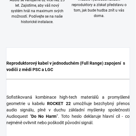
Audiu se věnujeme už více než 25
reproduktory a získat představu o
let. Zajistíme, aby váš nový
tom, jak bude hudba znít u vás
systém hrál na maximum svých
doma.
možností. Podívejte se na naše
historické instalace.
Reproduktorový kabel v jednoduchém (Full Range) zapojení s
vodiči z mědi PSC a LGC
Sofistikovaná kombinace high-tech materiálů a promyšlené
geometrie u kabelu
ROCKET 22
umožňuje bezchybný přenos
audio signálu, plně v duchu základní myšlenky společnosti
Audioquest "
Do No Harm
“. Toto heslo deklaruje hlavní cíl - co
nejméně ovlivnit nebo poškodit původní signál.