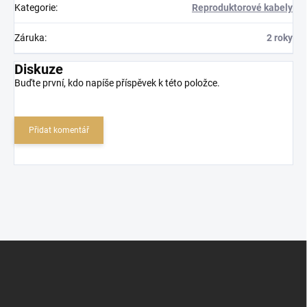
Kategorie
:
Reproduktorové kabely
Záruka
:
2 roky
Diskuze
Buďte první, kdo napíše příspěvek k této položce.
Přidat komentář
Z
á
p
a