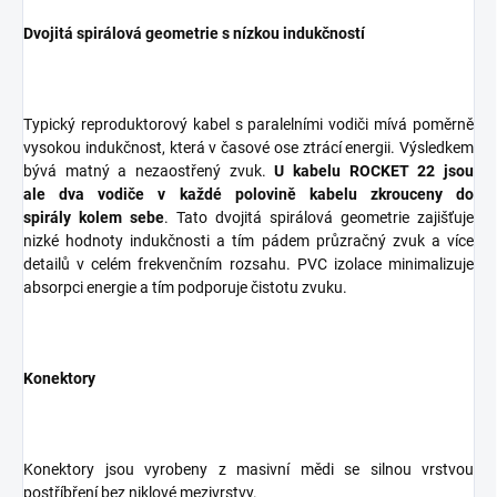
Dvojitá spirálová geometrie s nízkou indukčností
Typický reproduktorový kabel s paralelními vodiči mívá poměrně
vysokou indukčnost, která v časové ose ztrácí energii. Výsledkem
bývá matný a nezaostřený zvuk.
U kabelu ROCKET 22 jsou
ale dva vodiče v každé polovině kabelu zkrouceny do
spirály kolem sebe
. Tato dvojitá spirálová geometrie zajišťuje
nizké hodnoty indukčnosti a tím pádem průzračný zvuk a více
detailů v celém frekvenčním rozsahu.
PVC izolace minimalizuje
absorpci energie a tím podporuje
čistotu zvuku.
Konektory
Konektory jsou vyrobeny z masivní mědi se silnou vrstvou
postříbření bez niklové mezivrstvy.