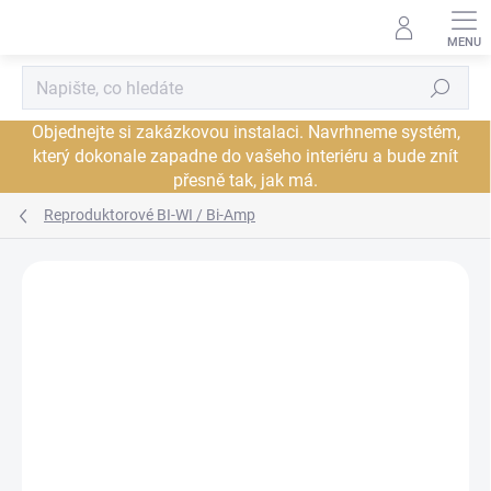
Přejít
na
obsah
Hledat
Objednejte si zakázkovou instalaci. Navrhneme systém,
který dokonale zapadne do vašeho interiéru a bude znít
přesně tak, jak má.
Reproduktorové BI-WI / Bi-Amp
Neohodnoceno
Podrobnosti hodnocení
ZNAČKA:
AUDIOQUEST