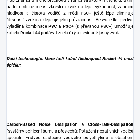
PSC znamená méně přechodů v rámci struktury materiálu, a tím
pádem citelně menší zkreslení zvuku a lepší výkonnost, zatímco
hladkost a čistota vodičů z mědi PSC+ ještě lépe eliminuje
"drsnost" zvuku a zlepšuje jeho průzračnost. Ve výsledku pečlivě
vyladěná kombinace
PSC a PSC+
(s převahou PSC+) umožňuje
kabelu
Rocket 44
podávat zcela čirý a nevídaně jasný zvuk.
Další technologie, které řadí kabel Audioquest Rocket 44 mezi
špičku:
Carbon-Based Noise Dissipation
a
Cross-Talk-Dissipation
(systémy pohlcení šumu a přeslechů: Potažení negativních vodičů
speciální vrstvou částečně vodivého polyethylenu s obsahem