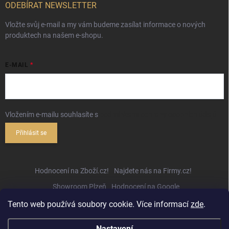
ODEBÍRAT NEWSLETTER
Vložte svůj e-mail a my vám budeme zasílat informace o nových
produktech na našem e-shopu.
E-MAIL
Vložením e-mailu souhlasíte s
podmínkami ochrany osobních údajů
Přihlásit se
Hodnocení na Zboží.cz!
Najdete nás na Firmy.cz!
Showroom Plzeň
Hodnocení na Google
Tento web používá soubory cookie. Více informací
zde
.
Nastavení