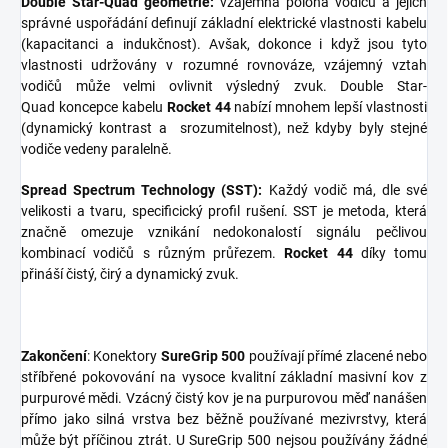
Double Star-Quad geometrie:
vzájemná poloha vodičů a jejich
správné uspořádání definují základní elektrické vlastnosti kabelu
(kapacitanci a indukčnost). Avšak, dokonce i když jsou tyto
vlastnosti udržovány v rozumné rovnováze, vzájemný vztah
vodičů může velmi ovlivnit výsledný zvuk. Double Star-
Quad koncepce kabelu
Rocket 44
nabízí mnohem lepší vlastnosti
(dynamický kontrast a srozumitelnost), než kdyby byly stejné
vodiče vedeny paralelně.
Spread Spectrum Technology (SST):
Každý vodič má, dle své
velikosti a tvaru, specificický profil rušení. SST je metoda, která
značně omezuje vznikání nedokonalostí signálu pečlivou
kombinací vodičů s různým průřezem.
Rocket 44
díky tomu
přináší čistý, čirý a dynamický zvuk.
Zakončení
: Konektory
SureGrip 500
používají přímé zlacené nebo
stříbřené pokovování na vysoce kvalitní základní masivní kov z
purpurové mědi. Vzácný čistý kov je na purpurovou měď nanášen
přímo jako silná vrstva bez běžně používané mezivrstvy, která
může být příčinou ztrát. U SureGrip 500 nejsou používány žádné