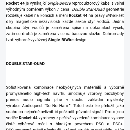
Rocket 44
je vynikající
Single-BiWire
reproduktorový kabel s velmi
výhodným poměrem výkon / cena.
Double Star-Quad
geometrie
rozděluje kabel na koncích a mění
Rocket 44
na pravý
BiWire
set
díky magnetické nezávislosti každé sekce čtyř vodičů. Jedna
skupina čtyř vodičů je zaměřena spíše na dokonalost výšek,
zatímco druhá je zaměřena více na basovou složku. Dohromady
tvoří výborně vyvážený
Single-BiWire
design.
DOUBLE STAR-QUAD
Sofistikovaná kombinace neobyčejných materiálů a výborně
promyšleného high-tech návrhu umožňuje vzorový, bezchybný
přenos audio signálu plně v duchu základní myšlenky
výrobce Audioquest "Do No Harm“. Toto heslo lze přeložit jako
snahu co nejméně ovlivnit či poškodit původní signál. Proto jsou
vodiče
Rocket 44
vyrobeny z pečlivě vyvedené kombinace vysoce
čisté výběrové mědi s hladkým povrchem PSC a PSC+.