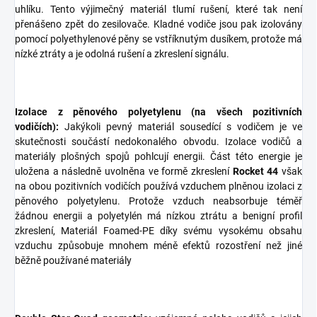
uhlíku. Tento výjimečný materiál tlumí rušení, které tak není
přenášeno zpět do zesilovače. Kladné vodiče jsou pak izolovány
pomocí polyethylenové pěny se vstříknutým dusíkem, protože má
nízké ztráty a je odolná rušení a zkreslení signálu.
Izolace z pěnového polyetylenu (na všech pozitivních
vodičích):
Jakýkoli pevný materiál sousedící s vodičem je ve
skutečnosti součástí nedokonalého obvodu. Izolace vodičů a
materiály plošných spojů pohlcují energii. Část této energie je
uložena a následně uvolněna ve formě zkreslení
Rocket 44
však
na obou pozitivních vodičích používá vzduchem plněnou izolaci z
pěnového polyetylenu. Protože vzduch neabsorbuje téměř
žádnou energii a polyetylén má nízkou ztrátu a benigní profil
zkreslení, Materiál Foamed-PE díky svému vysokému obsahu
vzduchu způsobuje mnohem méně efektů rozostření než jiné
běžně používané materiály