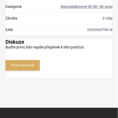
Kategorie
:
Reproduktorové BI-WI / Bi-Amp
Záruka
:
2 roky
EAN
:
092592079618
Diskuze
Buďte první, kdo napíše příspěvek k této položce.
Přidat komentář
Z
á