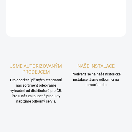
informace nás kontaktujte
zde
.
DETAILNÍ INFORMACE
ZEPTAT SE
HLÍDAT
JSME AUTORIZOVANÝM
NAŠE INSTALACE
PRODEJCEM
Podívejte se na naše historické
instalace. Jsme odborníci na
Pro dodržení přísných standardů
domácí audio.
náš sortiment odebíráme
výhradně od distributorů pro ČR.
Pro u nás zakoupené produkty
nabízíme odborný servis.