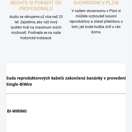
NECHTE SI PORADIT OD
SHOWROOM V PLZNI
PROFESIONÁLŮ
V našem showroomu v Plzni si
můžete vyzkoušet luxusní
Audiu se věnujeme už více než 25
reproduktory a získat představu o
let. Zajistíme, aby váš nový
tom, jak bude hudba znít u vás
systém hrál na maximum svých
doma.
možností. Podívejte se na naše
historické instalace.
Sada reproduktorových kabelů zakončená banánky v provedení
Single-BiWire
BI-WIRING