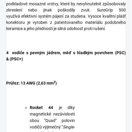
podkladové mosazné vrstvy, které by nevyhnutelně způsobovaly
zkreslení nebo jinak poškodily zvuk. SureGrip 500
využívá efektivní systém pájení za studena. Vysoce kvalitní plášť
konektoru je vyroben z patentovaného materiálu podobného
keramice a jeho předností je silná odolnost proti rušení.
4 vodiče s pevným jádrem, měď s hladkým povrchem (PSC)
& (PSC+)
2
Průřez: 13 AWG (2,63 mm
)
Rocket 44
je díky
magnetické nezávislosti
obou "Quad" polovin
vodičů výjimečný "
Single-