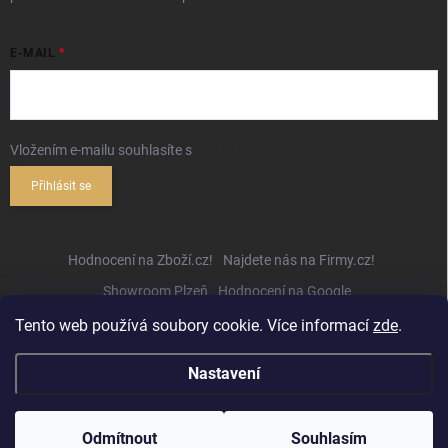
E-MAIL
Vložením e-mailu souhlasíte s
podmínkami ochrany osobních údajů
Přihlásit se
Hodnocení na Zboží.cz!
Najdete nás na Firmy.cz!
Showroom Plzeň
Hodnocení na Google
Tento web používá soubory cookie. Více informací
zde
.
Nastavení
Copyright 2026
Hifihejhal.cz
. Všechna práva vyhrazena.
Upravit nastavení
cookies
Odmítnout
Souhlasím