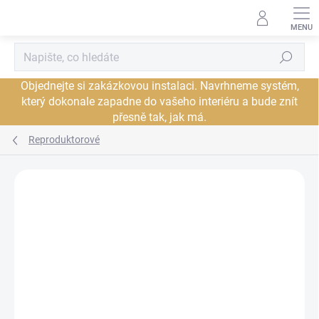
Přejít
na
obsah
Hledat
Objednejte si zakázkovou instalaci. Navrhneme systém,
který dokonale zapadne do vašeho interiéru a bude znít
přesně tak, jak má.
Reproduktorové
Neohodnoceno
Podrobnosti hodnocení
ZNAČKA:
AUDIOQUEST