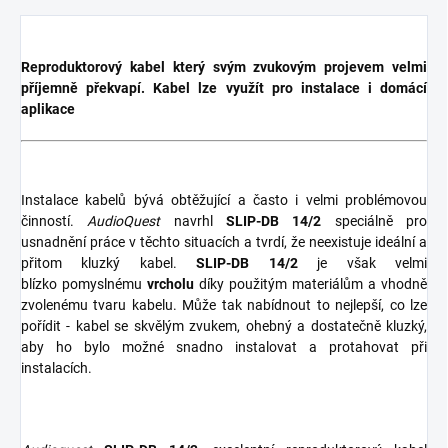
Reproduktorový kabel který svým zvukovým projevem velmi
příjemně překvapí. Kabel lze využít pro instalace i domácí
aplikace
Instalace kabelů bývá obtěžující a často i velmi problémovou
činností.
AudioQuest
navrhl
SLIP-DB 14/2
speciálně pro
usnadnění práce v těchto situacích a
tvrdí, že neexistuje ideální a
přitom kluzký kabel.
SLIP-DB 14/2
je však velmi
blízko pomyslnému
vrcholu
díky použitým materiálům a vhodně
zvolenému tvaru kabelu. Může tak nabídnout to nejlepší, co lze
pořídit - kabel se skvělým zvukem, ohebný a dostatečně kluzký,
aby ho bylo možné snadno instalovat a protahovat při
instalacích.