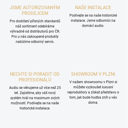
JSME AUTORIZOVANÝM
NAŠE INSTALACE
PRODEJCEM
Podívejte se na naše historické
instalace. Jsme odborníci na
Pro dodržení přísných standardů
domácí audio.
náš sortiment odebíráme
výhradně od distributorů pro ČR.
Pro u nás zakoupené produkty
nabízíme odborný servis.
NECHTE SI PORADIT OD
SHOWROOM V PLZNI
PROFESIONÁLŮ
V našem showroomu v Plzni si
můžete vyzkoušet luxusní
Audiu se věnujeme už více než 25
reproduktory a získat představu o
let. Zajistíme, aby váš nový
tom, jak bude hudba znít u vás
systém hrál na maximum svých
doma.
možností. Podívejte se na naše
historické instalace.