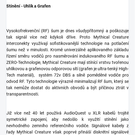
Stínění - Uhlík a Grafen
Vysokofrekvenční (RF) šum je dnes všudypřítomný a poškozuje
tak signál více než kdykoli dříve. Proto Mythical Creature
interconekty využívají sofistikovanější technologie na potlačení
šumu než v minulosti. Kromě univerzálně aplikovaného základu
řízení směru vodičů pro nasměrování indukovaného RF šumu a
ZERO-Technologie, Mythical Creature mají stínící vrstvu tvořenou
uhlíkovou a grafenovou odporovou sítí (grafen je ultra-tenký High-
Tech materiál), systém 72v DBS a silně poměděné vodiče pro
odvod RF. Tyto technologie výrazně minimalizují RF šum, který se
tak nemůže dostat do aktivních obvodů a být příčinou ztrát v
transparentnosti.
Již více než 40 let používá AudioQuest u XLR kabelů trojité
symetrické zapojení, aby nedošlo k využití stínění jako
nevhodného zemního referenčního vodiče. Signálové kabely z
řady Mythical Creature však poprvé přináší diskrétní signálové