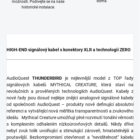
doma.
možností. Podívejte se na naše
historické instalace.
HIGH-END signálový kabel s konektory XLR a technologií ZERO
AudioQuest
THUNDERBIRD
je nejlevnější model z TOP řady
signálových kabelů MYTHICAL CREATURE, která staví na
revolučních a prověřených technologiích AudioQuest. Kabely z
nové řady jsou dosud nejlépe znějící analogové signálové kabely
od společnosti AudioQuest – produkty nově definující absolutní
referenci a vytvářející nová měřítka transparentnosti a zvukového
ideálu. Mythical Creature umožňují plné rozvinutí tonální věrnosti
s komplexním odhalením nízkoúrovňových detailů. Nikdy dříve
nebyl zvuk tolik uvolňující a stimulující zároveň, hmatatelnější a
poutavější. Bezkompromisní otevřenost a "neviditelnost" kabelu