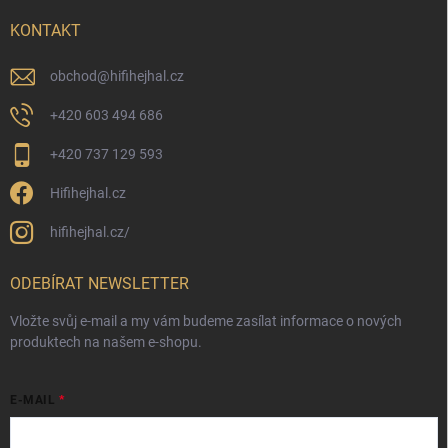
KONTAKT
obchod
@
hifihejhal.cz
+420 603 494 686
+420 737 129 593
Hifihejhal.cz
hifihejhal.cz/
ODEBÍRAT NEWSLETTER
Vložte svůj e-mail a my vám budeme zasílat informace o nových
produktech na našem e-shopu.
E-MAIL