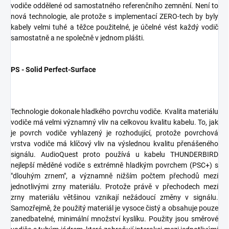
vodiče oddělené od samostatného referenčního zemnění. Není to
nová technologie, ale protože s implementací ZERO-tech by byly
kabely velmi tuhé a těžce použitelné, je účelné vést každý vodič
samostatně a ne společně v jednom plášti.
PS - Solid Perfect-Surface
Technologie dokonale hladkého povrchu vodiče. Kvalita materiálu
vodiče má velmi významný vliv na celkovou kvalitu kabelu. To, jak
je povrch vodiče vyhlazený je rozhodující, protože povrchová
vrstva vodiče má klíčový vliv na výslednou kvalitu přenášeného
signálu. AudioQuest proto používá u kabelu THUNDERBIRD
nejlepší měděné vodiče s extrémně hladkým povrchem (PSC+) s
"dlouhým zrnem", a významně nižším počtem přechodů mezi
jednotlivými zrny materiálu. Protože právě v přechodech mezi
zrny materiálu většinou vznikají nežádoucí změny v signálu.
Samozřejmě, že použitý materiál je vysoce čistý a obsahuje pouze
zanedbatelné, minimální množství kyslíku. Použity jsou směrové