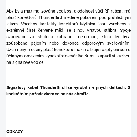
Aby byla maximalizována vodivost a odolnost vůči RF rušení, má
plášť konektorů ThunderBird měděné pokovení pod průhledným
lakem. Všechny kontakty konektorů Mythical jsou vyrobeny z
extrémně čisté červené mědi se silnou vrstvou stříbra. Spoje
svařované za studena zabraňují deformaci, která by byla
způsobena pájením nebo dokonce odporovým svařováním.
Uzemněný měděný plášť konektoru maximalizuje rozptýlení šumu
účinným omezením vysokofrekvenčního šumu kapacitní vazbou
na signálové vodiče.
Signálový kabel ThunderBird lze vyrobit i v jiných délkách. S
konkrétním požadavkem se na nás obraťte.
ODKAZY