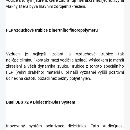
vodiče s tuhým jádrem, které zabraňují interakci mezi jednotlivými
vlákny, která bývá hlavním zdrojem zkreslení.
FEP vzduchové trubice z inertního fluoropolymeru
Vzduch je nejlepší izolant a vzduchové trubice tak
nejlépe eliminují kontakt mezi vodiči a izolací. Výsledkem je menší
zkreslení a větší dynamika zvuku. Trubice z tohoto speciálního
FEP (velmi drahého) materiálu přináší významě vyšší pozitivní
účinek na čistotu pozadí než běžný polyethylén.
Dual DBS 72 V Dielectric-Bias System
Inovovaný systém polarizace dielektrika. Tato AudioQuest