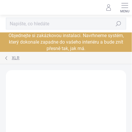
Přejít
na
obsah
Hledat
Objednejte si zakázkovou instalaci. Navrhneme systém,
který dokonale zapadne do vašeho interiéru a bude znít
přesně tak, jak má.
XLR
Neohodnoceno
Podrobnosti hodnocení
ZNAČKA:
AUDIOQUEST
DORUČENÍ ZDARMA
JSME AUTORIZOVANÝ
PRODEJCE