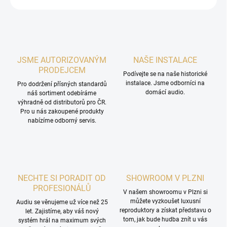
JSME AUTORIZOVANÝM
NAŠE INSTALACE
PRODEJCEM
Podívejte se na naše historické
instalace. Jsme odborníci na
Pro dodržení přísných standardů
domácí audio.
náš sortiment odebíráme
výhradně od distributorů pro ČR.
Pro u nás zakoupené produkty
nabízíme odborný servis.
NECHTE SI PORADIT OD
SHOWROOM V PLZNI
PROFESIONÁLŮ
V našem showroomu v Plzni si
můžete vyzkoušet luxusní
Audiu se věnujeme už více než 25
reproduktory a získat představu o
let. Zajistíme, aby váš nový
tom, jak bude hudba znít u vás
systém hrál na maximum svých