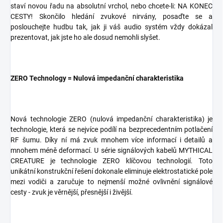
staví novou řadu na absolutní vrchol, nebo chcete-li: NA KONEC
CESTY! Skončilo hledání zvukové nirvány, posaďte se a
poslouchejte hudbu tak, jak ji váš audio systém vždy dokázal
prezentovat, jak jste ho ale dosud nemohli slyšet.
ZERO Technology = Nulová impedanční charakteristika
Nová technologie ZERO (nulová impedanční charakteristika) je
technologie, která se nejvíce podílí na bezprecedentním potlačení
RF šumu. Díky ní má zvuk mnohem více informací i detailů a
mnohem méně deformací. U série signálových kabelů MYTHICAL
CREATURE je technologie ZERO klíčovou technologií. Toto
unikátní konstrukční řešení dokonale eliminuje elektrostatické pole
mezi vodiči a zaručuje to nejmenší možné ovlivnění signálové
cesty - zvuk je věrnější, přesnější i živější.