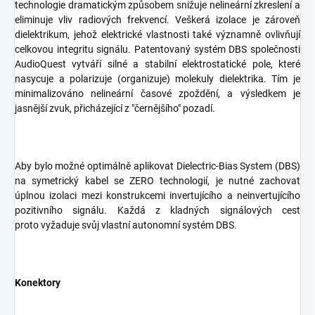
technologie dramatickým způsobem snižuje nelineární zkreslení a
eliminuje vliv radiových frekvencí. Veškerá izolace je zároveň
dielektrikum, jehož elektrické vlastnosti také významně ovlivňují
celkovou integritu signálu. Patentovaný systém DBS společnosti
AudioQuest vytváří silné a stabilní elektrostatické pole, které
nasycuje a polarizuje (organizuje) molekuly dielektrika. Tím je
minimalizováno nelineární časové zpoždění, a výsledkem je
jasnější zvuk, přicházející z "černějšího" pozadí.
Aby bylo možné optimálně aplikovat Dielectric-Bias System (DBS)
na symetrický kabel se ZERO technologií, je nutné zachovat
úplnou izolaci mezi konstrukcemi invertujícího a neinvertujícího
pozitivního signálu. Každá z kladných signálových cest
proto vyžaduje svůj vlastní autonomní systém DBS.
Konektory