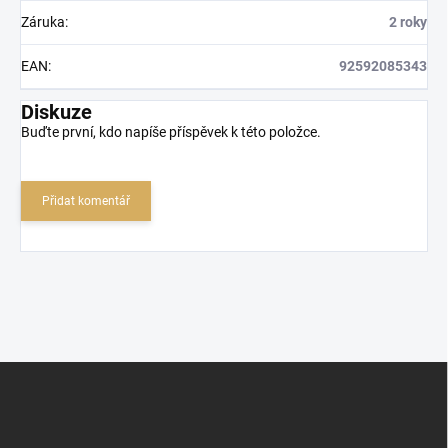
Záruka
:
2 roky
EAN
:
92592085343
Diskuze
Buďte první, kdo napíše příspěvek k této položce.
Přidat komentář
Z
á
p
a