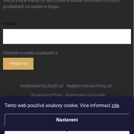
Vložte svůj e-mail a my vám budeme zasílat informace o nových
produktech na našem e-shopu.
E-MAIL
Vložením e-mailu souhlasíte s
podmínkami ochrany osobních údajů
Přihlásit se
Hodnocení na Zboží.cz!
Najdete nás na Firmy.cz!
Showroom Plzeň
Hodnocení na Google
Tento web používá soubory cookie. Více informací
zde
.
Nastavení
Copyright 2026
Hifihejhal.cz
. Všechna práva vyhrazena.
Upravit nastavení