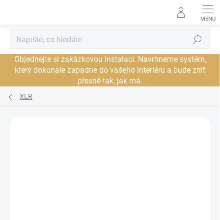
Přejít
na
obsah
Hledat
Objednejte si zakázkovou instalaci. Navrhneme systém,
který dokonale zapadne do vašeho interiéru a bude znít
přesně tak, jak má.
XLR
Neohodnoceno
Podrobnosti hodnocení
ZNAČKA:
AUDIOQUEST