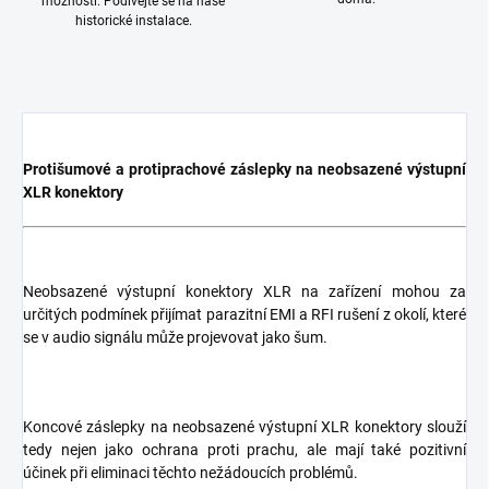
možností. Podívejte se na naše
historické instalace.
Protišumové a protiprachové záslepky na neobsazené výstupní
XLR konektory
Neobsazené výstupní konektory XLR na zařízení mohou za
určitých podmínek přijímat parazitní EMI a RFI rušení z okolí, které
se v audio signálu může projevovat jako šum.
Koncové záslepky na neobsazené výstupní XLR konektory slouží
tedy nejen jako ochrana proti prachu, ale mají také pozitivní
účinek při eliminaci těchto nežádoucích problémů.