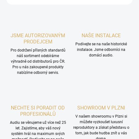
JSME AUTORIZOVANÝM
NAŠE INSTALACE
PRODEJCEM
Podívejte se na naše historické
instalace. Jsme odborníci na
Pro dodržení přísných standardů
domácí audio.
náš sortiment odebíráme
výhradně od distributorů pro ČR.
Pro u nás zakoupené produkty
nabízíme odborný servis.
NECHTE SI PORADIT OD
SHOWROOM V PLZNI
PROFESIONÁLŮ
V našem showroomu v Plzni si
můžete vyzkoušet luxusní
Audiu se věnujeme už více než 25
reproduktory a získat představu o
let. Zajistíme, aby váš nový
tom, jak bude hudba znít u vás
systém hrál na maximum svých
doma.