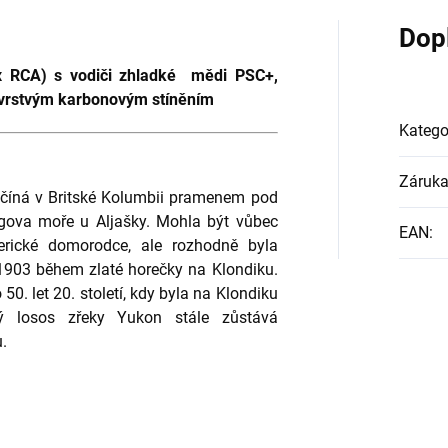
Dop
 x RCA) s vodiči zhladké mědi PSC+,
řívrstvým karbonovým stíněním
Katego
Záruk
 začíná v Britské Kolumbii pramenem pod
ngova moře u Aljašky. Mohla být vůbec
EAN
:
erické domorodce, ale rozhodně byla
-1903 během zlaté horečky na Klondiku.
50. let 20. století, kdy byla na Klondiku
ký losos zřeky Yukon stále zůstává
.