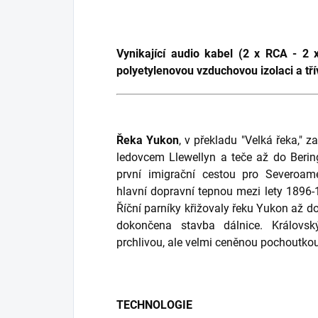
Vynikající audio kabel (2 x RCA - 2
polyetylenovou vzduchovou izolaci a t
Řeka Yukon
, v překladu "Velká řeka,"
ledovcem Llewellyn a teče až do Beri
první imigrační cestou pro Severoam
hlavní dopravní tepnou mezi lety 1896
Říční parníky křižovaly řeku Yukon až do 
dokončena stavba dálnice. Královs
prchlivou, ale velmi ceněnou pochoutkou
TECHNOLOGIE