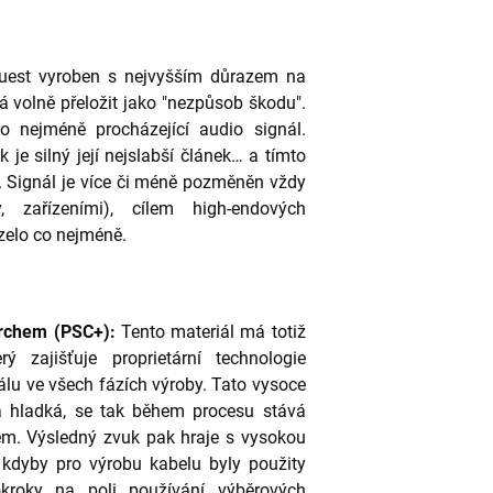
quest vyroben s nejvyšším důrazem na
á volně přeložit jako "nezpůsob škodu".
o nejméně procházející audio signál.
k je silný její nejslabší článek… a tímto
. Signál je více či méně pozměněn vždy
y, zařízeními), cílem high-endových
zelo co nejméně.
vrchem (PSC+):
Tento materiál má totiž
ý zajišťuje proprietární technologie
álu ve všech fázích výroby. Tato vysoce
 a hladká, se tak během procesu stává
m. Výsledný zvuk pak hraje s vysokou
 kdyby pro výrobu kabelu byly použity
okroky na poli používání výběrových