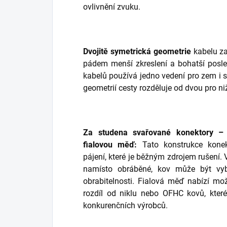
ovlivnění zvuku.
Dvojitě symetrická geometrie
kabelu za
pádem menší zkreslení a bohatší posl
kabelů používá jedno vedení pro zem i s
geometrií cesty rozděluje od dvou pro ni
Za studena svařované konektory – 
fialovou měď:
Tato konstrukce konekt
pájení, které je běžným zdrojem rušení.
namísto obráběné, kov může být vyb
obrabitelnosti. Fialová měď nabízí mo
rozdíl od niklu nebo OFHC kovů, kter
konkurenčních výrobců.