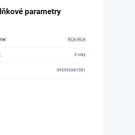
lňkové parametry
rie
:
RCA-RCA
a
:
2 roky
092592081581