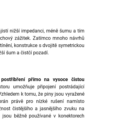
jistí nižší impedanci, méně šumu a tím
echový zážitek. Zatímco mnoho návrhů
tínění, konstrukce s dvojitě symetrickou
žší šum a čistčí pozadí.
postříbření přímo na vysoce čistou
oru umožňuje připojení postrádající
 Vzhledem k tomu, že piny jsou vyražené
rán právě pro nízké rušení namísto
žnost čistějšího a jasnějšího zvuku na
é jsou běžně používané v konektorech