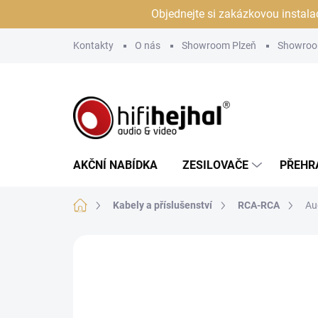
Přejít
Objednejte si zakázkovou instala
na
obsah
Kontakty
O nás
Showroom Plzeň
Showroo
AKČNÍ NABÍDKA
ZESILOVAČE
PŘEHR
Domů
Kabely a příslušenství
RCA-RCA
Au
Neohodnoceno
Podrobnosti hodn
JSME AUTORIZOVANÝ
PRODEJCE