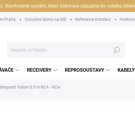
ci. Navrhneme systém, který dokonale zapadne do vašeho interiér
m Praha
Ozvučení domu na klíč
Reference instalací
Hodnoc
Hledat
ÁVAČE
RECEIVERY
REPROSOUSTAVY
KABELY
dioquest Yukon 0,5 m RCA - RCA
ocení
ZNAČKA:
AUDIOQUEST
12 090 Kč