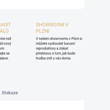
RADIT
SHOWROOM V
NÁLŮ
PLZNI
více než
V našem showroomu v Plzni si
váš nový
můžete vyzkoušet luxusní
mum
reproduktory a získat
ejte se
představu o tom, jak bude
alace.
hudba znít u vás doma.
Diskuze