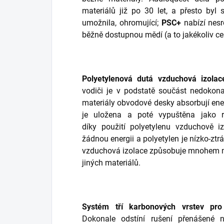
materiálů již po 30 let, a přesto byl 
umožnila, ohromující;
PSC+
nabízí nesr
běžně dostupnou mědí (a to jakékoliv ce
Polyetylenová dutá vzduchová izolac
vodiči je v podstatě součást nedokon
materiály obvodové desky absorbují energ
je uložena a poté vypuštěna jako 
díky použití polyetylenu vzduchově i
žádnou energii a polyetylen je nízko-ztr
vzduchová izolace způsobuje mnohem men
jiných materiálů.
Systém tří karbonových vrstev pr
Dokonale odstíní rušení přenášené 