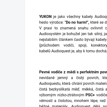
YUKON
je jako všechny kabely Audio
heslo výrobce:
"Do no harm!",
které se d
V praxi to znamená snahu ovlivnit c
Audiosystém je bohužel jen tak silný, ja
nejslabším článkem často bývají kabely
(průchodem vodiči, spoji, konektor
kabelů Audioquest je, aby k tomu dochá
Pevné vodiče z mědi s perfektním po
nevídaně jemný a čistý povrch, kter
Audioquestu, která chrání povrch materi
čistá bezkyslíkatá měď, měkká, čistá
výborným nízko-ztrátovým
PSC+
vodiče
věrností a čistotou, mnohem lépe, než
běžné materiály. Audioquest dělá p