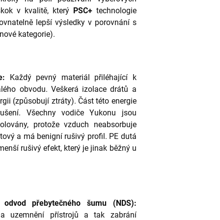
skok v kvalitě, který
PSC+
technologie
ovnatelně lepší výsledky v porovnání s
nové kategorie).
e:
Každý pevný materiál přiléhající k
alého obvodu. Veškerá izolace drátů a
ii (způsobují ztráty). Část této energie
rušení. Všechny vodiče Yukonu jsou
zolovány, protože vzduch neabsorbuje
átový a má benigní rušivý profil. PE dutá
ší rušivý efekt, který je jinak běžný u
o odvod přebytečného šumu (NDS):
na uzemnění přístrojů a tak zabrání