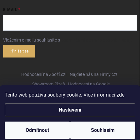
E-MAIL
Vložením e-mailu souhlasíte s
podmínkami ochrany osobních údajů
Přihlásit se
Hodnocení na Zboží.cz!
Najdete nás na Firmy.cz!
Showroom Plzeň
Hodnocení na Google
Tento web používá soubory cookie. Více informací
zde
.
Nastavení
Copyright 2026
Hifihejhal.cz
. Všechna práva vyhrazena.
Upravit nastavení
cookies
Odmítnout
Souhlasím