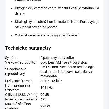
Kryogenicky ošetřené vnitřní vedení zlepšuje dynamiku a
detaily.
Strategicky umístěný tlumící materiál Nano Pore zvyšuje
otevřenost středního pásma.
Optimalizace bassreflexu zvyšuje přesnost.
Technické parametry
Systém
2 pásmový bass-reflex
Výškový reproduktor
Gold Leaf AMT se síťkou S stop
2 x 150 mm Pure Piston technologie
Středobasové
dual magnet, konkávní sendvičová
reproduktory
membrána
Frekvenční rozsah
38 Hz - 45 kHz
Horní přenášená
105 kHz
frekvence
Citlivost (2,83 V/ 1 m)
90 dB
Impedance jmenovitá
4 Ω
Maximální příkon
220 W
(hudební)