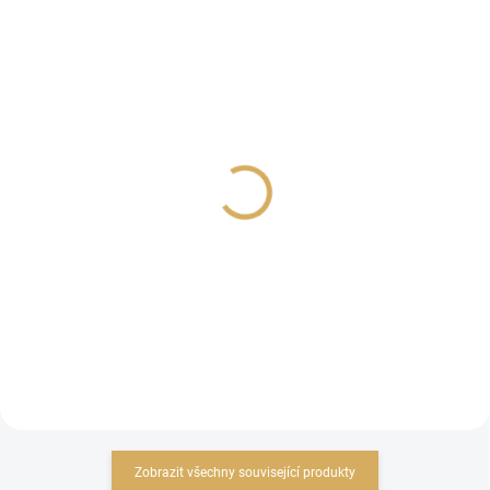
Instalace AV Receiveru
JBL Audio set MA310 +
STAGE 240B + STAGE
1 500 Kč
200P,2.1, bílý
1 239,67 Kč bez DPH
29 990 Kč
Detail
24 785,12 Kč bez DPH
Do košíku
Zobrazit všechny související produkty