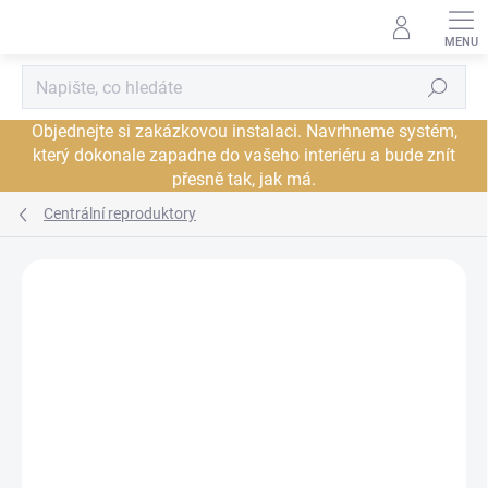
Přejít
na
obsah
Hledat
Objednejte si zakázkovou instalaci. Navrhneme systém,
který dokonale zapadne do vašeho interiéru a bude znít
přesně tak, jak má.
Centrální reproduktory
Neohodnoceno
Podrobnosti hodnocení
ZNAČKA:
AUDIOVECTOR
PROHLÍDKA V
JSME AUTORIZOVANÝ
SHOWROOMU PLZEŇ
PRODEJCE