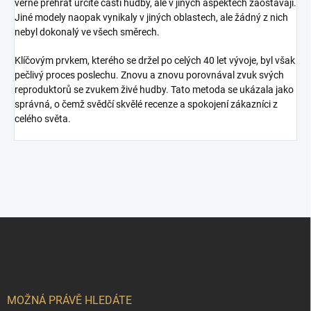
věrně přehrát určité části hudby, ale v jiných aspektech zaostávají.
Jiné modely naopak vynikaly v jiných oblastech, ale žádný z nich
nebyl dokonalý ve všech směrech.
Klíčovým prvkem, kterého se držel po celých 40 let vývoje, byl však
pečlivý proces poslechu. Znovu a znovu porovnával zvuk svých
reproduktorů se zvukem živé hudby. Tato metoda se ukázala jako
správná, o čemž svědčí skvělé recenze a spokojení zákazníci z
celého světa.
Z
á
p
a
t
í
MOŽNÁ PRÁVĚ HLEDÁTE