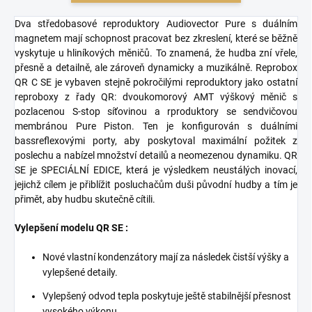
Dva středobasové reproduktory Audiovector Pure s duálním
magnetem mají schopnost pracovat bez zkreslení, které se běžně
vyskytuje u hliníkových měničů. To znamená, že hudba zní vřele,
přesně a detailně, ale zároveň dynamicky a muzikálně. Reprobox
QR C SE je vybaven stejně pokročilými reproduktory jako ostatní
reproboxy z řady QR: dvoukomorový AMT výškový měnič s
pozlacenou S-stop síťovinou a rproduktory se sendvičovou
membránou Pure Piston. Ten je konfigurován s duálními
bassreflexovými porty, aby poskytoval maximální požitek z
poslechu a nabízel množství detailů a neomezenou dynamiku. QR
SE je SPECIÁLNÍ EDICE, která je výsledkem neustálých inovací,
jejichž cílem je přiblížit posluchačům duši původní hudby a tím je
přimět, aby hudbu skutečně cítili.
Vylepšení modelu QR SE :
Nové vlastní kondenzátory mají za následek čistší výšky a
vylepšené detaily.
Vylepšený odvod tepla poskytuje ještě stabilnější přesnost
vysokého výkonu.