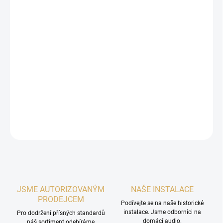
DORUČIT DO:
11.8.2026
MOŽNOSTI
DORUČENÍ
−
+
Přidat do košíku
Innovovaný model centrální reprosoustavy řada QR SE.
DETAILNÍ INFORMACE
ZEPTAT SE
HLÍDAT
JSME AUTORIZOVANÝM
NAŠE INSTALACE
PRODEJCEM
Podívejte se na naše historické
instalace. Jsme odborníci na
Pro dodržení přísných standardů
domácí audio.
náš sortiment odebíráme