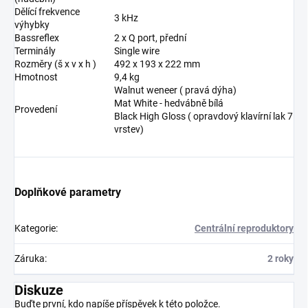
Dělící frekvence
3 kHz
výhybky
Bassreflex
2 x Q port, přední
Terminály
Single wire
Rozměry (š x v x h )
492 x 193 x 222 mm
Hmotnost
9,4 kg
Walnut weneer ( pravá dýha)
Mat White - hedvábně bílá
Provedení
Black High Gloss ( opravdový klavírní lak 7
vrstev)
Doplňkové parametry
Kategorie
:
Centrální reproduktory
Záruka
:
2 roky
Diskuze
Buďte první, kdo napíše příspěvek k této položce.