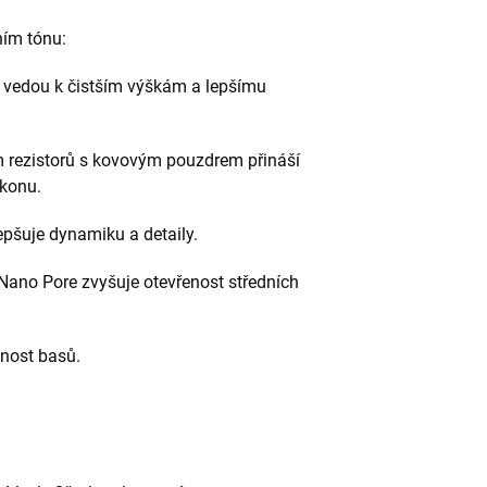
vním tónu:
 vedou k čistším výškám a lepšímu
m rezistorů s kovovým pouzdrem přináší
ýkonu.
epšuje dynamiku a detaily.
 Nano Pore zvyšuje otevřenost středních
snost basů.