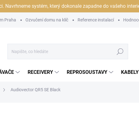
ci. Navrhneme systém, který dokonale zapadne do vašeho interiér
m Praha
Ozvučení domu na klíč
Reference instalací
Hodnoc
Hledat
ÁVAČE
RECEIVERY
REPROSOUSTAVY
KABELY
Audiovector QR5 SE Black
ocení
ZNAČKA:
AUDIOVECTOR
ORIZOVANÝ
DEJCE
109 990 Kč