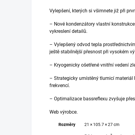
Vylepšení, kterých si všimnete již při pr
– Nové kondenzátory vlastní konstrukce
vykreslení detailů.
– Vylepšený odvod tepla prostřednictví
ještě stabilnější přesnost při vysokém v
– Kryogenicky ošetřené vnitřní vedení zl
– Strategicky umístěný tlumicí materiál
frekvencí.
– Optimalizace bassreflexu zvyšuje pře
Web výrobce.
Rozměry
21 × 105.7 × 27 cm