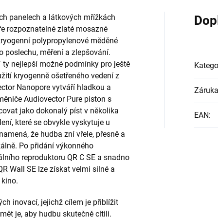
ch panelech a látkových mřížkách
Dop
obře rozpoznatelné zlaté mosazné
 kryogenní polypropylenové měděné
 poslechu, měření a zlepšování.
ty nejlepší možné podmínky pro ještě
Katego
oužití kryogenně ošetřeného vedení z
ector Nanopore vytváří hladkou a
Záruk
měniče Audiovector Pure piston s
vat jako dokonalý píst v několika
EAN
:
ní, které se obvykle vyskytuje u
amená, že hudba zní vřele, přesně a
kálně. Po přidání výkonného
álního reproduktoru QR C SE a snadno
R Wall SE lze získat velmi silné a
 kino.
 inovací, jejichž cílem je přiblížit
t je, aby hudbu skutečně cítili.