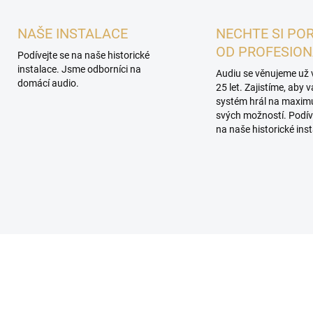
NAŠE INSTALACE
NECHTE SI PO
OD PROFESIO
Podívejte se na naše historické
instalace. Jsme odborníci na
Audiu se věnujeme už 
domácí audio.
25 let. Zajistíme, aby 
systém hrál na maxi
svých možností. Podív
na naše historické inst
PROHLÍDKA V
SHOWROOMU PLZEŇ