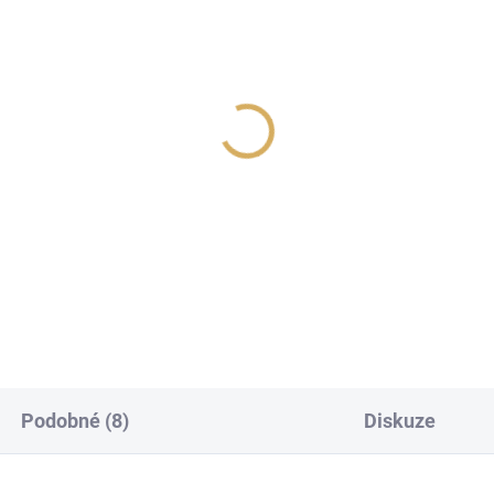
D M10 V3
Primare I15 Prisma MK
Titan
 900 Kč
44 990 Kč
983,47 Kč bez DPH
37 181,82 Kč bez DPH
Do košíku
Do košíku
Podobné (8)
Diskuze