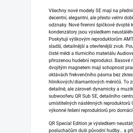
Všechny nové modely SE mají na přední
decentní, elegantní, ale přesto velmi d
odznaky. Nové firemní špičkové dvojité
kondenzátory jsou výsledkem neustálého
Poskytují výškovým reproduktorům AMT 
sladší, detailnější a otevřenější zvuk. P
čisté mědi a tlumicího materiálu Audiov
přirozenou hudební reprodukci. Basové 
dvojitým magnetem mají schopnost praco
oktávách frekvenčního pásma bez zkresle
hliníkových/diamantových měničů. To zn
detailně, ale zároveň dynamicky a muzi
subwooferu QR Sub SE, detailního centr
umístitelných nástěnných reproduktorů Q
výkonné řešení reproduktorů pro domácí
QR Special Edition je výsledkem neustálých
posluchačům duši původní hudby… a přimě