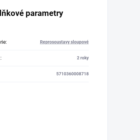
lňkové parametry
rie
:
Reprosoustavy sloupové
a
:
2 roky
5710360008718