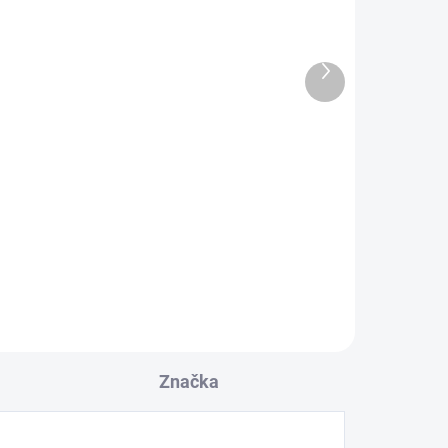
Další
produkt
II
Bluesound VAULT 2i
černá
46 890 Kč
38 752,07 Kč bez DPH
Do košíku
Značka