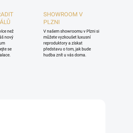
RADIT
SHOWROOM V
NÁLŮ
PLZNI
více než
V našem showroomu v Plzni si
váš nový
můžete vyzkoušet luxusní
mum
reproduktory a získat
ejte se
představu o tom, jak bude
alace.
hudba znít u vás doma.