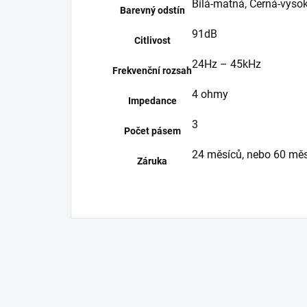
Bílá-matná, Černá-vyso
Barevný odstín
91dB
Citlivost
24Hz – 45kHz
Frekvenční rozsah
4 ohmy
Impedance
3
Počet pásem
24 měsíců, nebo 60 měsí
Záruka