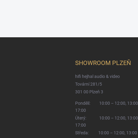
SHOWROOM PLZEŇ
hifi hejhal audio & video
Tovární 281/5
301 00 Plzeň 3
Pondělí:
10:00 – 12:00, 13:00
17:00
Úterý:
10:00 – 12:00, 13:00
17:00
Středa:
10:00 – 12:00, 13:00