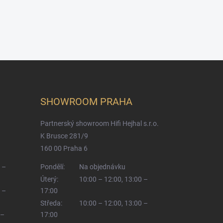
SHOWROOM PRAHA
Partnerský showroom Hifi Hejhal s.r.o.
K Brusce 281/9
160 00 Praha 6
 –
Pondělí:
Na objednávku
Úterý:
10:00 – 12:00, 13:00 –
 –
17:00
Středa:
10:00 – 12:00, 13:00 –
 –
17:00