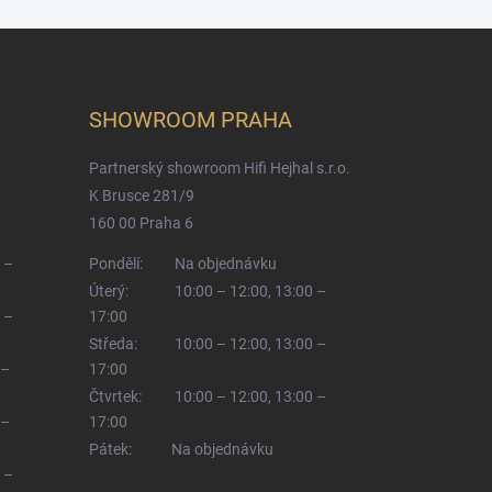
SHOWROOM PRAHA
Partnerský showroom Hifi Hejhal s.r.o.
K Brusce 281/9
160 00 Praha 6
 –
Pondělí:
Na objednávku
Úterý:
10:00 – 12:00, 13:00 –
 –
17:00
Středa:
10:00 – 12:00, 13:00 –
 –
17:00
Čtvrtek:
10:00 – 12:00, 13:00 –
 –
17:00
Pátek:
Na objednávku
 –