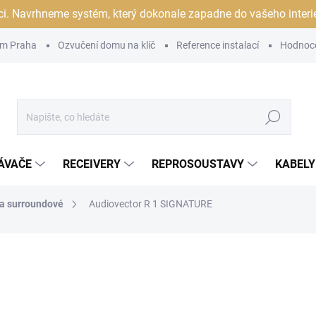
ci. Navrhneme systém, který dokonale zapadne do vašeho interiér
m Praha
Ozvučení domu na klíč
Reference instalací
Hodnoc
Hledat
ÁVAČE
RECEIVERY
REPROSOUSTAVY
KABELY
 a surroundové
Audiovector R 1 SIGNATURE
ocení
ZNAČKA:
AUDIOVECTOR
ORIZOVANÝ
DEJCE
84 990 Kč