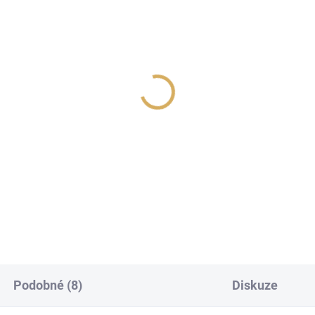
reWorld SOLSTICE 8
Cardas Clear Cygnus
OS) 2x2m 7825
Speaker 2x 2m
990 Kč
54 990 Kč
50,41 Kč bez DPH
45 446,28 Kč bez DPH
Do košíku
Do košíku
Podobné (8)
Diskuze