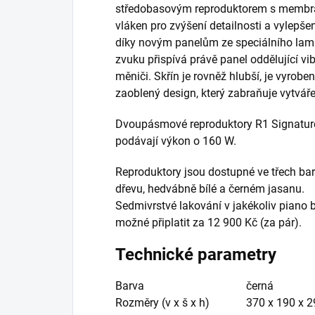
středobasovým reproduktorem s membr
vláken pro zvýšení detailnosti a vylepše
díky novým panelům ze speciálního lami
zvuku přispívá právě panel oddělující vi
měniči. Skřín je rovněž hlubší, je vyrobe
zaoblený design, který zabraňuje vytváře
Dvoupásmové reproduktory R1 Signatur
podávají výkon o 160 W.
Reproduktory jsou dostupné ve třech ba
dřevu, hedvábně bílé a černém jasanu.
Sedmivrstvé lakování v jakékoliv piano b
možné připlatit za 12 900 Kč (za pár).
Technické parametry
Barva
černá
Rozměry (v x š x h)
370 x 190 x 