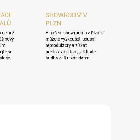
RADIT
SHOWROOM V
NÁLŮ
PLZNI
více než
V našem showroomu v Plzni si
váš nový
můžete vyzkoušet luxusní
mum
reproduktory a získat
ejte se
představu o tom, jak bude
alace.
hudba znít u vás doma.
PROHLÍDKA V
SHOWROOMU PLZEŇ