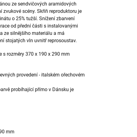
ánou ze sendvičových aramidových
ní zvukové scény. Skříň reproduktoru je
nátu o 25% tužší. Snížení zbarvení
brace od přední části s instalovanými
na ze silnějšího materiálu a má
ní stojatých vln uvnitř reprosoustav.
e s rozměry 370 x 190 x 290 mm
revných provedení - italském ořechovém
arvě probíhající přímo v Dánsku je
290 mm