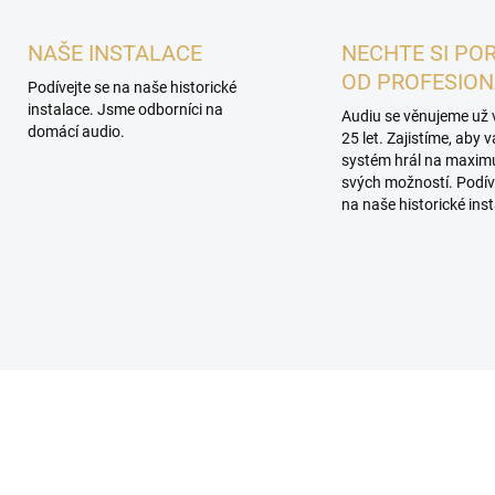
NAŠE INSTALACE
NECHTE SI PO
OD PROFESIO
Podívejte se na naše historické
instalace. Jsme odborníci na
Audiu se věnujeme už 
domácí audio.
25 let. Zajistíme, aby 
systém hrál na maxi
svých možností. Podív
na naše historické inst
ROHLÍDKA V
PROHLÍDKA V
ROOMU PLZEŇ
SHOWROOMU PLZEŇ