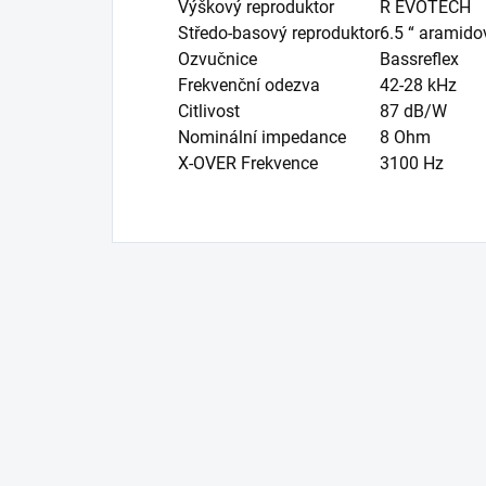
Výškový reproduktor
R EVOTECH
Středo-basový reproduktor
6.5 “ aramido
Ozvučnice
Bassreflex
Frekvenční odezva
42-28 kHz
Citlivost
87 dB/W
Nominální impedance
8 Ohm
X-OVER Frekvence
3100 Hz