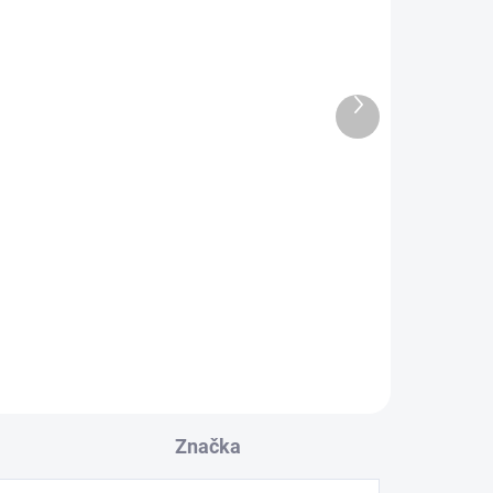
Další
Chord Shawline X 2x 2,5m
produkt
8 680 Kč
7 173,55 Kč bez DPH
Do košíku
Značka