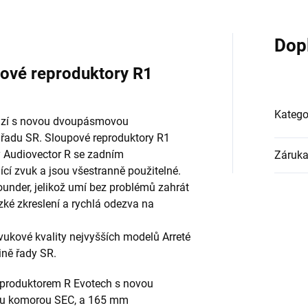
Dop
ové reproduktory R1
Katego
ází s novou dvoupásmovou
 řadu SR. Sloupové reproduktory R1
 Audiovector R se zadním
Záruk
ící zvuk a jsou všestranně použitelné.
ounder, jelikož umí bez problémů zahrát
ízké zkreslení a rychlá odezva na
vukové kvality nejvyšších modelů Arreté
ině řady SR.
eproduktorem R Evotech s novou
ou komorou SEC, a 165 mm