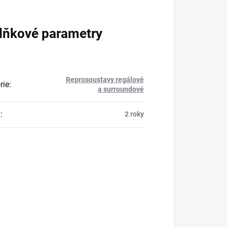
lňkové parametry
Reprosoustavy regálové
rie
:
a surroundové
a
:
2 roky