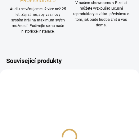
PROFESIONÁLŮ
V našem showroomu v Plzni si
můžete vyzkoušet luxusní
Audiu se věnujeme už více než 25
reproduktory a získat představu o
let. Zajistíme, aby váš nový
tom, jak bude hudba znít u vás
systém hrál na maximum svých
doma.
možností. Podívejte se na naše
historické instalace.
Související produkty
Pro-Ject Tube Box S2
Cayin CS-6PH Phono -
black
Stříbrná