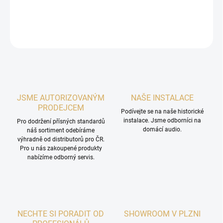
DETAILNÍ INFORMACE
ZEPTAT SE
HLÍDAT
JSME AUTORIZOVANÝM
NAŠE INSTALACE
PRODEJCEM
Podívejte se na naše historické
instalace. Jsme odborníci na
Pro dodržení přísných standardů
domácí audio.
náš sortiment odebíráme
výhradně od distributorů pro ČR.
Pro u nás zakoupené produkty
nabízíme odborný servis.
NECHTE SI PORADIT OD
SHOWROOM V PLZNI