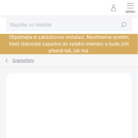
Přejít
na
obsah
Hledat
Objednejte si zakázkovou instalaci. Navrhneme systém,
který dokonale zapadne do vašeho interiéru a bude znít
přesně tak, jak má.
Gramofony
Neohodnoceno
Podrobnosti hodnocení
ZNAČKA:
CAMBRIDGE AUDIO
PROHLÍDKA V
SHOWROOMU PLZEŇ