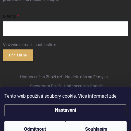
E-MAIL
Vložením e-mailu souhlasíte s
podmínkami ochrany osobních údajů
Přihlásit se
Hodnocení na Zboží.cz!
Najdete nás na Firmy.cz!
Showroom Plzeň
Hodnocení na Google
Tento web používá soubory cookie. Více informací
zde
.
Nastavení
Copyright 2026
Hifihejhal.cz
. Všechna práva vyhrazena.
Upravit nastavení
cookies
Odmítnout
Souhlasím