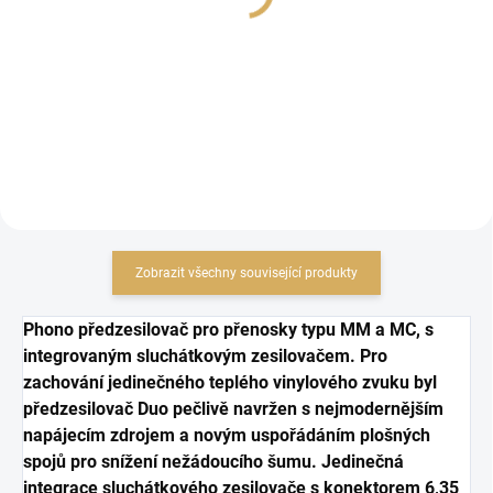
11 190 Kč
68 990 Kč
9 247,93 Kč bez DPH
57 016,53 Kč bez DPH
Do košíku
Do košíku
Zobrazit všechny související produkty
Phono předzesilovač pro přenosky typu MM a MC, s
integrovaným sluchátkovým zesilovačem.
Pro
zachování jedinečného teplého vinylového zvuku byl
předzesilovač Duo pečlivě navržen s nejmodernějším
napájecím zdrojem a novým uspořádáním plošných
spojů pro snížení nežádoucího šumu.
Jedinečná
integrace sluchátkového zesilovače s konektorem 6,35