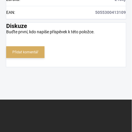
EAN
:
5055300413109
Diskuze
Buďte první, kdo napíše příspěvek k této položce.
Přidat komentář
Z
á
p
a
t