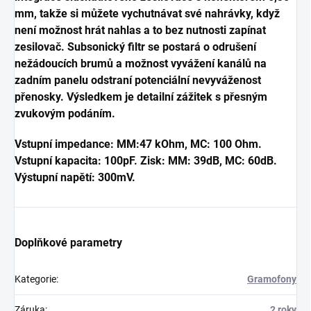
mm, takže si můžete vychutnávat své nahrávky, když
není možnost hrát nahlas a to bez nutnosti zapínat
zesilovač. Subsonický filtr se postará o odrušení
nežádoucích brumů a možnost vyvážení kanálů na
zadním panelu odstraní potenciální nevyváženost
přenosky. V
ýsledkem je detailní zážitek s přesným
zvukovým podáním.
Vstupní impedance: MM:47 kOhm, MC: 100 Ohm.
Vstupní kapacita: 100pF. Zisk: MM: 39dB, MC: 60dB.
Výstupní napětí: 300mV.
Doplňkové parametry
Kategorie
:
Gramofony
Záruka
:
2 roky