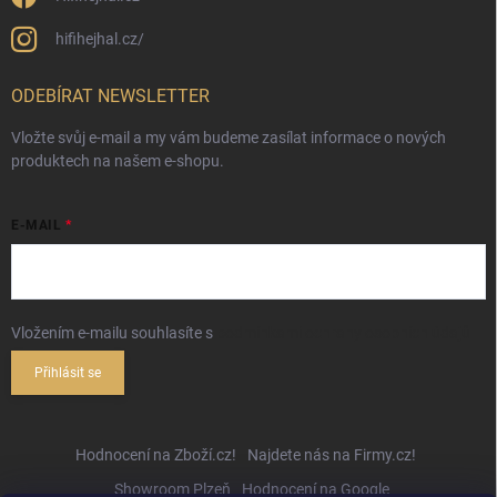
hifihejhal.cz/
ODEBÍRAT NEWSLETTER
Vložte svůj e-mail a my vám budeme zasílat informace o nových
produktech na našem e-shopu.
E-MAIL
Vložením e-mailu souhlasíte s
podmínkami ochrany osobních údajů
Přihlásit se
Hodnocení na Zboží.cz!
Najdete nás na Firmy.cz!
Showroom Plzeň
Hodnocení na Google