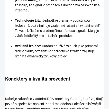
(Golden Ratio)
, která minimalizuje nežádoucí efekty a
zajišťuje, že signál je přenášen s dokonalým časováním a
integritou.
Technologie Litz:
Jednotlivé prameny vodičů jsou
izolované, což eliminuje vzájemné rušení a tzv. „skinefekt“.
To vede k čistšímu a věrnějšímu přenosu signálu, který je
zvláště důležitý pro detailní reprodukci.
Vzdušná izolace:
Cardas používá vzduch jako primární
dielektrikum, což snižuje energetické ztráty a zajišťuje
rychlý a dynamický zvukový projev.
Konektory a kvalita provedení
Kabel je zakončen vlastními RCA konektory Cardas, které zajišťují
pevné a spolehlivé spojení. Kabel má odolnou, ale flexibilní vnější