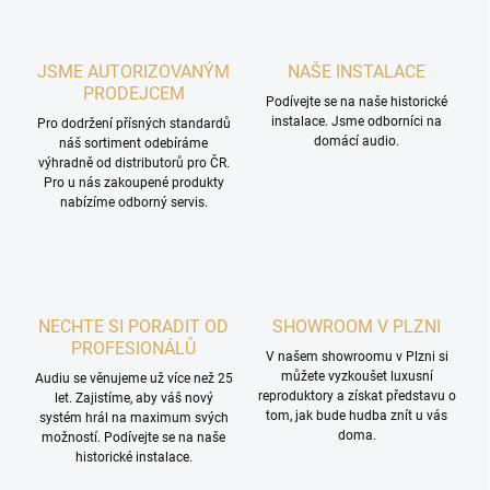
JSME AUTORIZOVANÝM
NAŠE INSTALACE
PRODEJCEM
Podívejte se na naše historické
instalace. Jsme odborníci na
Pro dodržení přísných standardů
domácí audio.
náš sortiment odebíráme
výhradně od distributorů pro ČR.
Pro u nás zakoupené produkty
nabízíme odborný servis.
NECHTE SI PORADIT OD
SHOWROOM V PLZNI
PROFESIONÁLŮ
V našem showroomu v Plzni si
můžete vyzkoušet luxusní
Audiu se věnujeme už více než 25
reproduktory a získat představu o
let. Zajistíme, aby váš nový
tom, jak bude hudba znít u vás
systém hrál na maximum svých
doma.
možností. Podívejte se na naše
historické instalace.