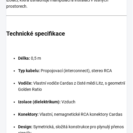
izolaci, která usnadňuje manipulaci a instalaci v těsných
prostorech.
Technické specifikace
Délka:
0,5 m
Typ kabelu:
Propojovací (interconnect), stereo RCA
Vodiče:
Vlastní vodiče Cardas z čisté mědi Litz, s geometrií
Golden Ratio
Izolace (dielektrikum):
Vzduch
Konektory:
Vlastní, nemagnetické RCA konektory Cardas
Design:
Symetrická, složitá konstrukce pro plynulý přenos