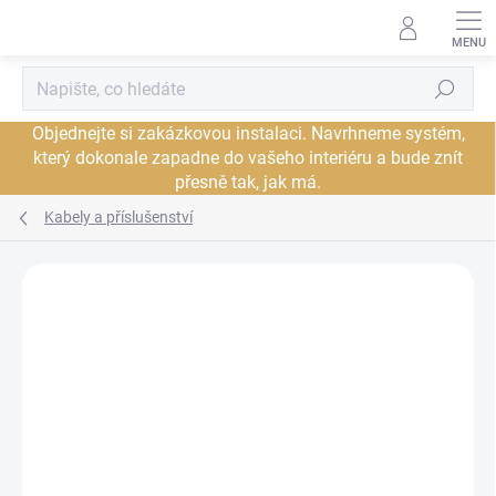
Přejít
na
obsah
Hledat
Objednejte si zakázkovou instalaci. Navrhneme systém,
který dokonale zapadne do vašeho interiéru a bude znít
přesně tak, jak má.
Kabely a příslušenství
Neohodnoceno
Podrobnosti hodnocení
ZNAČKA:
CARDAS
JSME AUTORIZOVANÝ
PRODEJCE