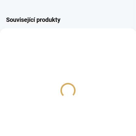
Související produkty
PROHLÍDKA V
SHOWROOMU PLZEŇ
ARCAM ST5 - Síťový
Triangle AIO C
přehrávač
3 360 Kč
23 690 Kč
2 776,86 Kč bez DPH
19 578,51 Kč bez DPH
Do košíku
Do košíku