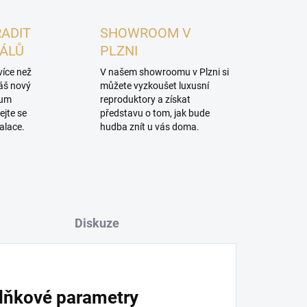
RADIT
SHOWROOM V
NÁLŮ
PLZNI
více než
V našem showroomu v Plzni si
váš nový
můžete vyzkoušet luxusní
mum
reproduktory a získat
ejte se
představu o tom, jak bude
alace.
hudba znít u vás doma.
Diskuze
lňkové parametry