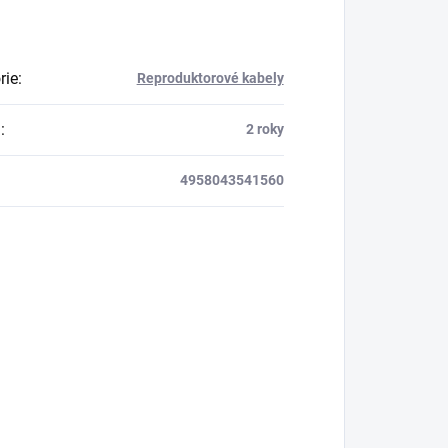
rie
:
Reproduktorové kabely
a
:
2 roky
4958043541560