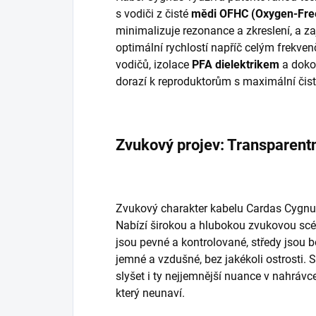
s vodiči z čisté
mědi OFHC (Oxygen-Free
minimalizuje rezonance a zkreslení, a zaj
optimální rychlostí napříč celým frekve
vodičů, izolace
PFA dielektrikem
a dokon
dorazí k reproduktorům s maximální či
Zvukový projev: Transparentn
Zvukový charakter kabelu Cardas Cygnu
Nabízí širokou a hlubokou zvukovou scén
jsou pevné a kontrolované, středy jsou b
jemné a vzdušné, bez jakékoli ostrosti. 
slyšet i ty nejjemnější nuance v nahrávc
který neunaví.