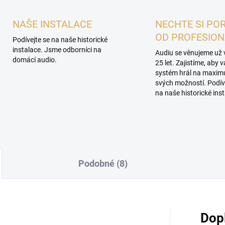
NAŠE INSTALACE
NECHTE SI PO
OD PROFESIO
Podívejte se na naše historické
instalace. Jsme odborníci na
Audiu se věnujeme už 
domácí audio.
25 let. Zajistíme, aby 
systém hrál na maxi
svých možností. Podív
na naše historické inst
Podobné (8)
Dop