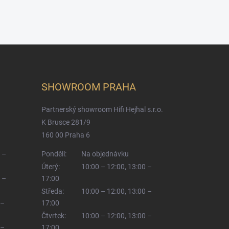
SHOWROOM PRAHA
Partnerský showroom Hifi Hejhal s.r.o.
K Brusce 281/9
160 00 Praha 6
 –
Pondělí:
Na objednávku
Úterý:
10:00 – 12:00, 13:00 –
 –
17:00
Středa:
10:00 – 12:00, 13:00 –
 –
17:00
Čtvrtek:
10:00 – 12:00, 13:00 –
 –
17:00