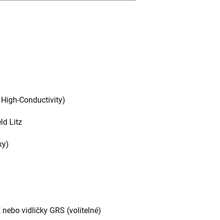
High-Conductivity)
ld Litz
xy)
ebo vidličky GRS (volitelné)