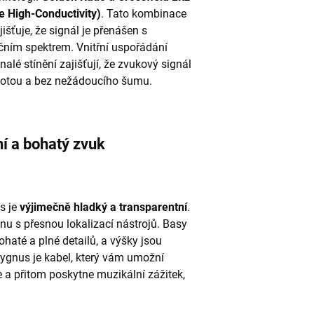
 High-Conductivity)
. Tato kombinace
išťuje, že signál je přenášen s
nčním spektrem. Vnitřní uspořádání
alé stínění zajišťují, že zvukový signál
stotou a bez nežádoucího šumu.
í a bohatý zvuk
s je
výjimečně hladký a transparentní
.
u s přesnou lokalizací nástrojů. Basy
ohaté a plné detailů, a výšky jsou
Sygnus je kabel, který vám umožní
e a přitom poskytne muzikální zážitek,