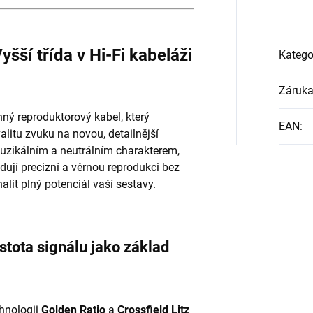
šší třída v Hi-Fi kabeláži
Katego
Záruk
ný reproduktorový kabel, který
EAN
:
litu zvuku na novou, detailnější
uzikálním a neutrálním charakterem,
adují precizní a věrnou reprodukci bez
alit plný potenciál vaší sestavy.
stota signálu jako základ
hnologii
Golden Ratio
a
Crossfield Litz