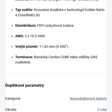
Typ vodiče:
Kroucená dvojlinka s technologií Golden Ratio
a Crossfield Litz
Dielektrikum:
FEP/vzduchová trubice
AWG:
2 x 10,5 AWG
Vnější průměr:
11,43 mm (0.450“)
Terminace:
Banánky Cardas CABE nebo vidličky GRS
(volitelné)
Doplňkové parametry
Kategorie
:
Reproduktorové kabely
Záruka
:
2 roky