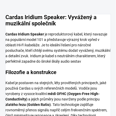
Cardas Iridium Speaker: Vyvážený a
muzikální společník
Cardas Iridium Speaker
je reproduktorový kabel, který navazuje
na populární model 101 a představuje výrazný krok vpřed v
oblasti Hi-Fi kabeláže. Je to ideální řešení pro náročné
posluchače, kteří chtějí svému systému dodat vyvážený, muzikální
a detailní zvuk. Iridium je kabel s neutrálním charakterem, který
perfektně zapadne do široké škály audio sestav
Filozofie a konstrukce
Kabel je postaven na stejných, léty prověřených principech, jaké
používá Cardas u svých referenčních modelů. Vodiče jsou
vyrobeny z vysoce kvalitní
mědi OFHC (Oxygen-Free High-
Conductivity)
a jejich průměry jsou navrženy podle principu
zlatého řezu (Golden Ratio)
. Tato technologie zajišťuje
rovnoměrný přenos signálu napříč celým frekvenčním spektrem,
čímž minimalizuje rezonance a zkreslení. Díky technologii