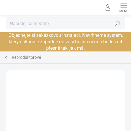
Přejít
na
obsah
Hledat
Objednejte si zakázkovou instalaci. Navrhneme systém,
který dokonale zapadne do vašeho interiéru a bude znít
přesně tak, jak má.
Reproduktorové
Neohodnoceno
Podrobnosti hodnocení
ZNAČKA:
CARDAS
PROHLÍDKA V
JSME AUTORIZOVANÝ
SHOWROOMU PLZEŇ
PRODEJCE