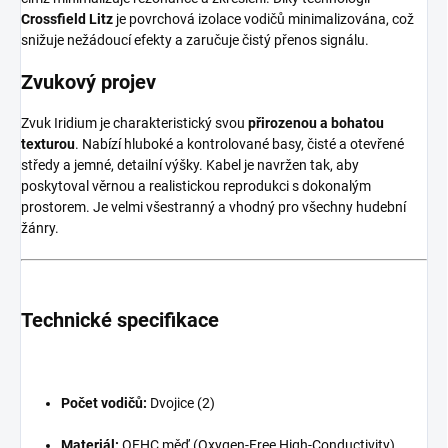
Crossfield Litz
je povrchová izolace vodičů minimalizována, což
snižuje nežádoucí efekty a zaručuje čistý přenos signálu.
Zvukový projev
Zvuk Iridium je charakteristický svou
přirozenou a bohatou
texturou
. Nabízí hluboké a kontrolované basy, čisté a otevřené
středy a jemné, detailní výšky. Kabel je navržen tak, aby
poskytoval věrnou a realistickou reprodukci s dokonalým
prostorem. Je velmi všestranný a vhodný pro všechny hudební
žánry.
Technické specifikace
Počet vodičů:
Dvojice (2)
Materiál:
OFHC měď (Oxygen-Free High-Conductivity)