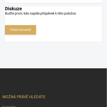
Diskuze
Buďte první, kdo napíše příspěvek k této položce.
Přidat komentář
Z
á
p
a
t
í
MOŽNÁ PRÁVĚ HLEDÁTE
Kontakty