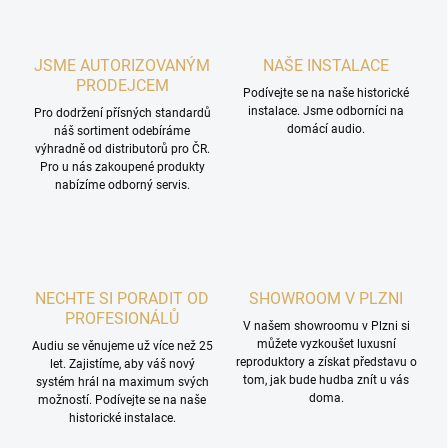
JSME AUTORIZOVANÝM
NAŠE INSTALACE
PRODEJCEM
Podívejte se na naše historické
instalace. Jsme odborníci na
Pro dodržení přísných standardů
domácí audio.
náš sortiment odebíráme
výhradně od distributorů pro ČR.
Pro u nás zakoupené produkty
nabízíme odborný servis.
NECHTE SI PORADIT OD
SHOWROOM V PLZNI
PROFESIONÁLŮ
V našem showroomu v Plzni si
můžete vyzkoušet luxusní
Audiu se věnujeme už více než 25
reproduktory a získat představu o
let. Zajistíme, aby váš nový
tom, jak bude hudba znít u vás
systém hrál na maximum svých
doma.
možností. Podívejte se na naše
historické instalace.