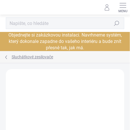
Přejít
na
obsah
Hledat
Objednejte si zakázkovou instalaci. Navrhneme systém,
který dokonale zapadne do vašeho interiéru a bude znít
přesně tak, jak má.
Sluchátkové zesilovače
Neohodnoceno
Podrobnosti hodnocení
ZNAČKA:
CAYIN
DORUČENÍ ZDARMA