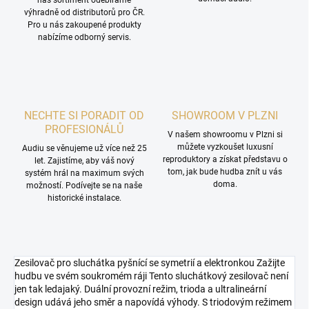
náš sortiment odebíráme
výhradně od distributorů pro ČR.
Pro u nás zakoupené produkty
nabízíme odborný servis.
NECHTE SI PORADIT OD
SHOWROOM V PLZNI
PROFESIONÁLŮ
V našem showroomu v Plzni si
můžete vyzkoušet luxusní
Audiu se věnujeme už více než 25
reproduktory a získat představu o
let. Zajistíme, aby váš nový
tom, jak bude hudba znít u vás
systém hrál na maximum svých
doma.
možností. Podívejte se na naše
historické instalace.
Zesilovač pro sluchátka pyšnící se symetrií a elektronkou Zažijte
hudbu ve svém soukromém ráji Tento sluchátkový zesilovač není
jen tak ledajaký. Duální provozní režim, trioda a ultralineární
design udává jeho směr a napovídá výhody. S triodovým režimem