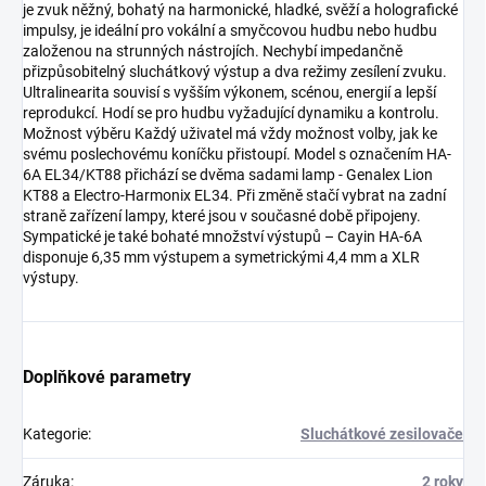
je zvuk něžný, bohatý na harmonické, hladké, svěží a holografické
impulsy, je ideální pro vokální a smyčcovou hudbu nebo hudbu
založenou na strunných nástrojích. Nechybí impedančně
přizpůsobitelný sluchátkový výstup a dva režimy zesílení zvuku.
Ultralinearita souvisí s vyšším výkonem, scénou, energií a lepší
reprodukcí. Hodí se pro hudbu vyžadující dynamiku a kontrolu.
Možnost výběru Každý uživatel má vždy možnost volby, jak ke
svému poslechovému koníčku přistoupí. Model s označením HA-
6A EL34/KT88 přichází se dvěma sadami lamp - Genalex Lion
KT88 a Electro-Harmonix EL34. Při změně stačí vybrat na zadní
straně zařízení lampy, které jsou v současné době připojeny.
Sympatické je také bohaté množství výstupů – Cayin HA-6A
disponuje 6,35 mm výstupem a symetrickými 4,4 mm a XLR
výstupy.
Doplňkové parametry
Kategorie
:
Sluchátkové zesilovače
Záruka
:
2 roky