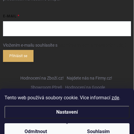
E-MAIL
Vložením e-mailu souhlasíte s
podmínkami ochrany osobních údajů
Přihlásit se
Hodnocení na Zboží.cz!
Najdete nás na Firmy.cz!
Showroom Plzeň
Hodnocení na Google
Tento web používá soubory cookie. Více informací
zde
.
Nastavení
Copyright 2026
Hifihejhal.cz
. Všechna práva vyhrazena.
Upravit nastavení
cookies
Odmítnout
Souhlasím