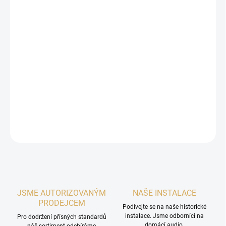
79 990 Kč
/ ks
66 107,44 Kč bez DPH
Měrná
NA DOTAZ
cena:
MOŽNOSTI
DORUČENÍ
−
+
Přidat do košíku
DETAILNÍ INFORMACE
ZEPTAT SE
HLÍDAT
JSME AUTORIZOVANÝM
NAŠE INSTALACE
PRODEJCEM
Podívejte se na naše historické
instalace. Jsme odborníci na
Pro dodržení přísných standardů
domácí audio.