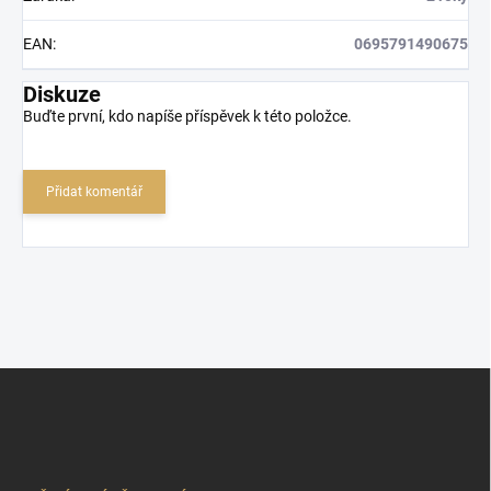
EAN
:
0695791490675
Diskuze
Buďte první, kdo napíše příspěvek k této položce.
Přidat komentář
Z
á
p
a
t