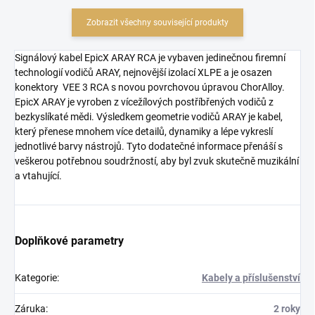
Zobrazit všechny související produkty
Signálový kabel EpicX ARAY RCA je vybaven jedinečnou firemní
technologií vodičů ARAY, nejnovější izolací XLPE a je osazen
konektory VEE 3 RCA s novou povrchovou úpravou ChorAlloy.
EpicX ARAY je vyroben z vícežílových postříbřených vodičů z
bezkyslíkaté mědi. Výsledkem geometrie vodičů ARAY je kabel,
který přenese mnohem více detailů, dynamiky a lépe vykreslí
jednotlivé barvy nástrojů. Tyto dodatečné informace přenáší s
veškerou potřebnou soudržností, aby byl zvuk skutečně muzikální
a vtahující.
Doplňkové parametry
Kategorie
:
Kabely a příslušenství
Záruka
:
2 roky