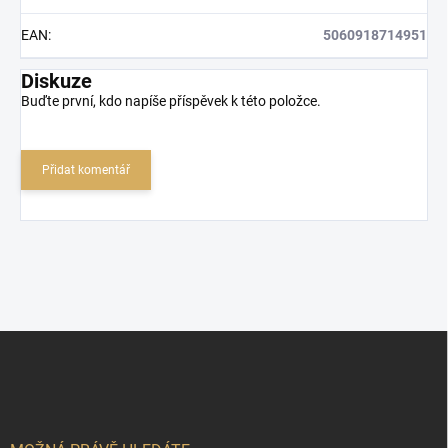
EAN
:
5060918714951
Diskuze
Buďte první, kdo napíše příspěvek k této položce.
Přidat komentář
Z
á
p
a
t