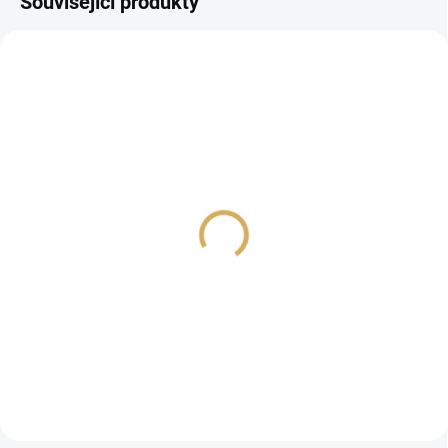
Související produkty
SONOS Play Five černá
Sonos Sub 4 černá
16 490 Kč
22 990 Kč
13 628,10 Kč bez DPH
19 000 Kč bez DPH
Do košíku
Do košíku