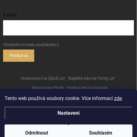
E-MAIL
Vložením e-mailu souhlasíte s
podmínkami ochrany osobních údajů
Přihlásit se
Hodnocení na Zboží.cz!
Najdete nás na Firmy.cz!
Showroom Plzeň
Hodnocení na Google
Tento web používá soubory cookie. Více informací
zde
.
Nastavení
Copyright 2026
Hifihejhal.cz
. Všechna práva vyhrazena.
Upravit nastavení
cookies
Odmítnout
Souhlasím