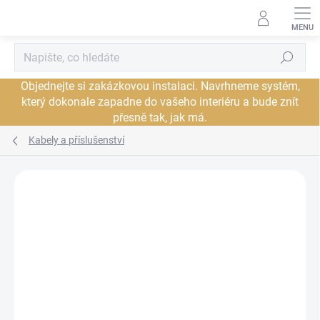
Přejít
na
obsah
Hledat
Objednejte si zakázkovou instalaci. Navrhneme systém,
který dokonale zapadne do vašeho interiéru a bude znít
přesně tak, jak má.
Kabely a příslušenství
Neohodnoceno
Podrobnosti hodnocení
ZNAČKA:
CHORD
PROHLÍDKA V
SHOWROOMU PLZEŇ