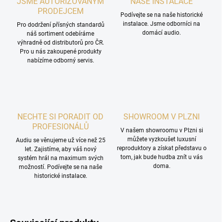
JSME AUTORIZOVANÝM
NAŠE INSTALACE
PRODEJCEM
Podívejte se na naše historické
instalace. Jsme odborníci na
Pro dodržení přísných standardů
domácí audio.
náš sortiment odebíráme
výhradně od distributorů pro ČR.
Pro u nás zakoupené produkty
nabízíme odborný servis.
NECHTE SI PORADIT OD
SHOWROOM V PLZNI
PROFESIONÁLŮ
V našem showroomu v Plzni si
můžete vyzkoušet luxusní
Audiu se věnujeme už více než 25
reproduktory a získat představu o
let. Zajistíme, aby váš nový
tom, jak bude hudba znít u vás
systém hrál na maximum svých
doma.
možností. Podívejte se na naše
historické instalace.