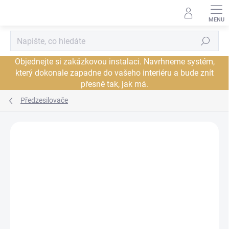
Přejít
na
obsah
Hledat
Objednejte si zakázkovou instalaci. Navrhneme systém,
který dokonale zapadne do vašeho interiéru a bude znít
přesně tak, jak má.
Předzesilovače
Neohodnoceno
Podrobnosti hodnocení
ZNAČKA:
CHORD ELECTRONICS
PROHLÍDKA V
JSME AUTORIZOVANÝ
SHOWROOMU PLZEŇ
PRODEJCE