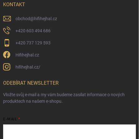
KONTAKT
obchod
@
hifihejhal.cz
+420 603 494 686
+420 737 129 593
Hifihejhal.cz
hifihejhal.cz/
ODEBÍRAT NEWSLETTER
Vložte svůj e-mail a my vám budeme zasílat informace o nových
produktech na našem e-shopu.
E-MAIL