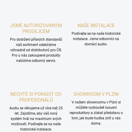
JSME AUTORIZOVANÝM
NAŠE INSTALACE
PRODEJCEM
Podívejte se na naše historické
instalace. Jsme odborníci na
Pro dodržení přísných standardů
domácí audio.
náš sortiment odebíráme
výhradně od distributorů pro ČR.
Pro u nás zakoupené produkty
nabízíme odborný servis.
NECHTE SI PORADIT OD
SHOWROOM V PLZNI
PROFESIONÁLŮ
V našem showroomu v Plzni si
můžete vyzkoušet luxusní
Audiu se věnujeme už více než 25
reproduktory a získat představu o
let. Zajistíme, aby váš nový
tom, jak bude hudba znít u vás
systém hrál na maximum svých
doma.
možností. Podívejte se na naše
historické instalace.