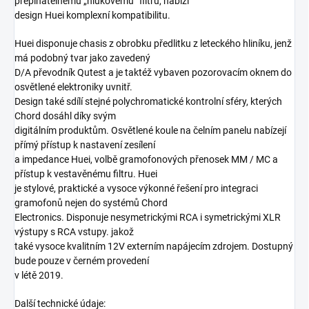
přepínatelnému „hlukovému” filtru, nabízí
design Huei komplexní kompatibilitu.
Huei disponuje chasis z obrobku předlitku z leteckého hliníku, jenž
má podobný tvar jako zavedený
D/A převodník Qutest a je taktéž vybaven pozorovacím oknem do
osvětlené elektroniky uvnitř.
Design také sdílí stejné polychromatické kontrolní sféry, kterých
Chord dosáhl díky svým
digitálním produktům. Osvětlené koule na čelním panelu nabízejí
přímý přístup k nastavení zesílení
a impedance Huei, volbě gramofonových přenosek MM / MC a
přístup k vestavěnému filtru. Huei
je stylové, praktické a vysoce výkonné řešení pro integraci
gramofonů nejen do systémů Chord
Electronics. Disponuje nesymetrickými RCA i symetrickými XLR
výstupy s RCA vstupy. jakož
také vysoce kvalitním 12V externím napájecím zdrojem. Dostupný
bude pouze v černém provedení
v létě 2019.
Další technické údaje: