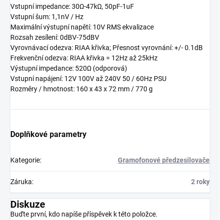
Vstupní impedance: 30Ω-47kΩ, 50pF-1uF
Vstupní šum: 1,1nV / Hz
Maximální výstupní napětí: 10V RMS ekvalizace
Rozsah zesílení: 0dBV-75dBV
Vyrovnávací odezva: RIAA křivka; Přesnost vyrovnání: +/- 0.1dB
Frekvenční odezva: RIAA křivka = 12Hz až 25kHz
Výstupní impedance: 520Ω (odporová)
Vstupní napájení: 12V 100V až 240V 50 / 60Hz PSU
Rozměry / hmotnost: 160 x 43 x 72 mm / 770 g
Doplňkové parametry
Kategorie
:
Gramofonové předzesilovače
Záruka
:
2 roky
Diskuze
Buďte první, kdo napíše příspěvek k této položce.