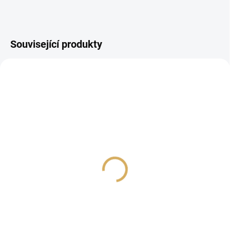
Související produkty
Přenoska Rega Apheta 3
Pro-Ject Pick It MC 3 -
Prémiová gramofonová
40 990 Kč
přenoska typu MC
33 876,03 Kč bez DPH
14 990 Kč
Do košíku
12 388,43 Kč bez DPH
Do košíku