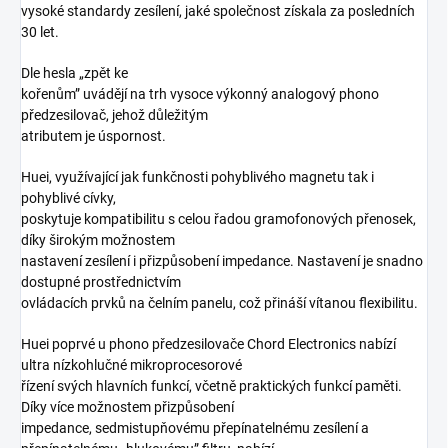
vysoké standardy zesílení, jaké společnost získala za posledních
30 let.
Dle hesla „zpět ke
kořenům” uvádějí na trh vysoce výkonný analogový phono
předzesilovač, jehož důležitým
atributem je úspornost.
Huei, využívající jak funkčnosti pohyblivého magnetu tak i
pohyblivé cívky,
poskytuje kompatibilitu s celou řadou gramofonových přenosek,
díky širokým možnostem
nastavení zesílení i přizpůsobení impedance. Nastavení je snadno
dostupné prostřednictvím
ovládacích prvků na čelním panelu, což přináší vítanou flexibilitu.
Huei poprvé u phono předzesilovače Chord Electronics nabízí
ultra nízkohlučné mikroprocesorové
řízení svých hlavních funkcí, včetně praktických funkcí paměti.
Díky více možnostem přizpůsobení
impedance, sedmistupňovému přepínatelnému zesílení a