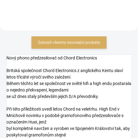
Zobrazit všechny související produkty
Nový phono předzesilovač od Chord Electronics
Britská společnost Chord Electronics z anglického Kentu slaví
letos třicáté výročí svého založení.
Během těchto let se společnost ve světě hifi a high endu postarala
o nejedno překvapení, legendami
se už dnes staly především jejich D/A převodníky.
Při této příležitosti uvedl letos Chord na veletrhu. High End v
Mnichově novinku v podobě gramofonového předzesilovače s
označením Huei, jenž
byl kompletně navržen a vyroben ve Spojeném Království tak, aby
poskytoval gramofonům stejně