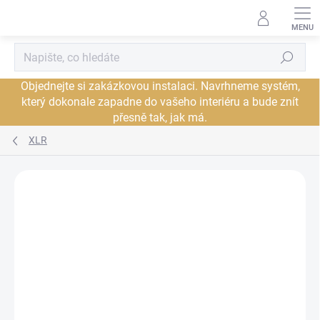
Přejít
na
obsah
Hledat
Objednejte si zakázkovou instalaci. Navrhneme systém,
který dokonale zapadne do vašeho interiéru a bude znít
přesně tak, jak má.
XLR
Neohodnoceno
Podrobnosti hodnocení
ZNAČKA:
CHORD
PROHLÍDKA V
JSME AUTORIZOVANÝ
SHOWROOMU PLZEŇ
PRODEJCE