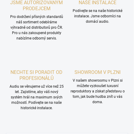
JSME AUTORIZOVANÝM
NAŠE INSTALACE
PRODEJCEM
Podívejte se na naše historické
instalace. Jsme odborníci na
Pro dodržení přísných standardů
domácí audio.
náš sortiment odebíráme
výhradně od distributorů pro ČR.
Pro u nás zakoupené produkty
nabízíme odborný servis.
NECHTE SI PORADIT OD
SHOWROOM V PLZNI
PROFESIONÁLŮ
V našem showroomu v Plzni si
můžete vyzkoušet luxusní
Audiu se věnujeme už více než 25
reproduktory a získat představu o
let. Zajistíme, aby váš nový
tom, jak bude hudba znít u vás
systém hrál na maximum svých
doma.
možností. Podívejte se na naše
historické instalace.