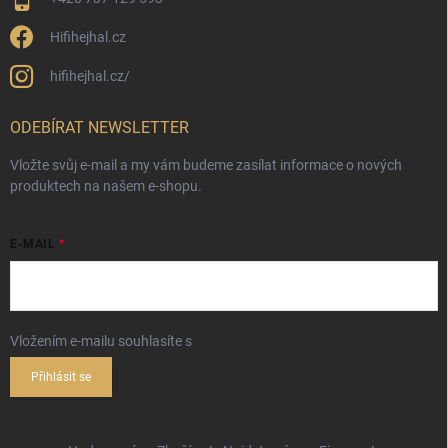
Hifihejhal.cz
hifihejhal.cz/
ODEBÍRAT NEWSLETTER
Vložte svůj e-mail a my vám budeme zasílat informace o nových
produktech na našem e-shopu.
E-MAIL
Vložením e-mailu souhlasíte s
podmínkami ochrany osobních údajů
Přihlásit se