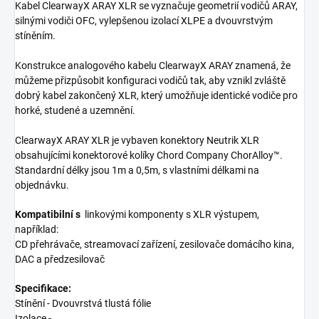
Kabel ClearwayX ARAY XLR se vyznačuje geometrií vodičů ARAY,
silnými vodiči OFC, vylepšenou izolací XLPE a dvouvrstvým
stíněním.
Konstrukce analogového kabelu ClearwayX ARAY znamená, že
můžeme přizpůsobit konfiguraci vodičů tak, aby vznikl zvláště
dobrý kabel zakončený XLR, který umožňuje identické vodiče pro
horké, studené a uzemnění.
ClearwayX ARAY XLR je vybaven konektory Neutrik XLR
obsahujícími konektorové kolíky Chord Company ChorAlloy™.
Standardní délky jsou 1m a 0,5m, s vlastními délkami na
objednávku.
Kompatibilní s
linkovými komponenty s XLR výstupem,
například:
CD přehrávače, streamovací zařízení, zesilovače domácího kina,
DAC a předzesilovač
Specifikace:
Stínění - Dvouvrstvá tlustá fólie
Izolace -