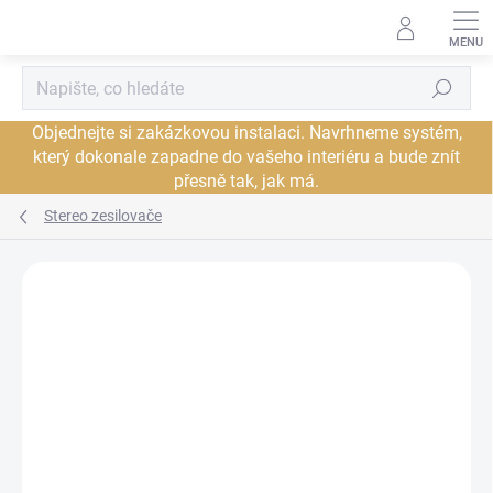
Přejít
na
obsah
Hledat
Objednejte si zakázkovou instalaci. Navrhneme systém,
který dokonale zapadne do vašeho interiéru a bude znít
přesně tak, jak má.
Stereo zesilovače
Neohodnoceno
Podrobnosti hodnocení
ZNAČKA:
DENON
PROHLÍDKA V
DORUČENÍ ZDARMA
JSME AUTORIZOVANÝ
SHOWROOMU PLZEŇ
PRODEJCE