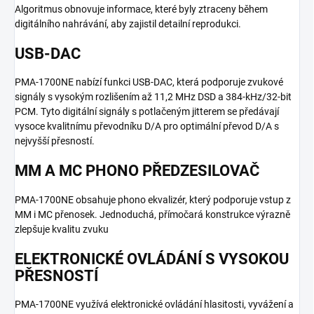
Algoritmus obnovuje informace, které byly ztraceny během
digitálního nahrávání, aby zajistil detailní reprodukci.
USB-DAC
PMA-1700NE nabízí funkci USB-DAC, která podporuje zvukové
signály s vysokým rozlišením až 11,2 MHz DSD a 384-kHz/32-bit
PCM. Tyto digitální signály s potlačeným jitterem se předávají
vysoce kvalitnímu převodníku D/A pro optimální převod D/A s
nejvyšší přesností.
MM A MC PHONO PŘEDZESILOVAČ
PMA-1700NE obsahuje phono ekvalizér, který podporuje vstup z
MM i MC přenosek. Jednoduchá, přímočará konstrukce výrazně
zlepšuje kvalitu zvuku
ELEKTRONICKÉ OVLÁDÁNÍ S VYSOKOU
PŘESNOSTÍ
PMA-1700NE využívá elektronické ovládání hlasitosti, vyvážení a