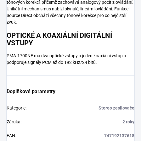
tónových korekcí, přičemž zachovává analogový pocit z ovládání.
Unikátní mechanismus nabízí plynulé, lineární ovládání. Funkce
Source Direct obchází všechny tónové korekce pro co nejčistší
zvuk.
OPTICKÉ A KOAXIÁLNÍ DIGITÁLNÍ
VSTUPY
PMA-1700NE má dva optické vstupy a jeden koaxiální vstup a
podporuje signály PCM až do 192 kHz/24 bitů.
Doplňkové parametry
Kategorie
:
Stereo zesilovače
Záruka
:
2 roky
EAN
:
747192137618