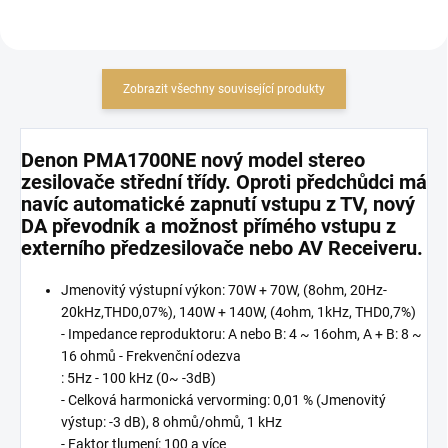
Zobrazit všechny související produkty
Denon PMA1700NE nový model stereo
zesilovače střední třídy. Oproti předchůdci má
navíc automatické zapnutí vstupu z TV, nový
DA převodník a možnost přímého vstupu z
externího předzesilovače nebo AV Receiveru.
Jmenovitý výstupní výkon: 70W + 70W, (8ohm, 20Hz-
20kHz,THD0,07%), 140W + 140W, (4ohm, 1kHz, THD0,7%)
- Impedance reproduktoru: A nebo B: 4 ~ 16ohm, A + B: 8 ~
16 ohmů - Frekvenční odezva
: 5Hz - 100 kHz (0~ -3dB)
- Celková harmonická vervorming: 0,01 % (Jmenovitý
výstup: -3 dB), 8 ohmů/ohmů, 1 kHz
- Faktor tlumení: 100 a více