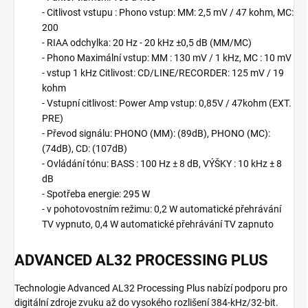
- Citlivost vstupu : Phono vstup: MM: 2,5 mV / 47 kohm, MC:
200
- RIAA odchylka: 20 Hz - 20 kHz ±0,5 dB (MM/MC)
- Phono Maximální vstup: MM : 130 mV / 1 kHz, MC : 10 mV
- vstup 1 kHz Citlivost: CD/LINE/RECORDER: 125 mV / 19
kohm
- Vstupní citlivost: Power Amp vstup: 0,85V / 47kohm (EXT.
PRE)
- Převod signálu: PHONO (MM): (89dB), PHONO (MC):
(74dB), CD: (107dB)
- Ovládání tónu: BASS : 100 Hz ± 8 dB, VÝŠKY : 10 kHz ± 8
dB
- Spotřeba energie: 295 W
- v pohotovostním režimu: 0,2 W automatické přehrávání
TV vypnuto, 0,4 W automatické přehrávání TV zapnuto
ADVANCED AL32 PROCESSING PLUS
Technologie Advanced AL32 Processing Plus nabízí podporu pro
digitální zdroje zvuku až do vysokého rozlišení 384-kHz/32-bit.