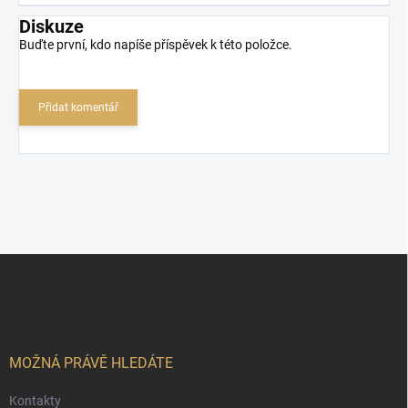
Diskuze
Buďte první, kdo napíše příspěvek k této položce.
Přidat komentář
Z
á
p
a
t
í
MOŽNÁ PRÁVĚ HLEDÁTE
Kontakty