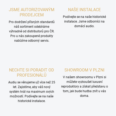
JSME AUTORIZOVANÝM
NAŠE INSTALACE
PRODEJCEM
Podívejte se na naše historické
instalace. Jsme odborníci na
Pro dodržení přísných standardů
domácí audio.
náš sortiment odebíráme
výhradně od distributorů pro ČR.
Pro u nás zakoupené produkty
nabízíme odborný servis.
NECHTE SI PORADIT OD
SHOWROOM V PLZNI
PROFESIONÁLŮ
V našem showroomu v Plzni si
můžete vyzkoušet luxusní
Audiu se věnujeme už více než 25
reproduktory a získat představu o
let. Zajistíme, aby váš nový
tom, jak bude hudba znít u vás
systém hrál na maximum svých
doma.
možností. Podívejte se na naše
historické instalace.