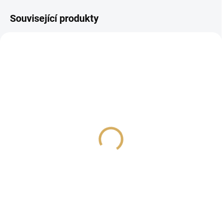
Související produkty
PROHLÍDKA V
SHOWROOMU PLZEŇ
Audioquest NRGY2,
Audioquest NRG X2,
napájecí kabel 3,0 m
napájecí kabel 1,0 m, C7
5 290 Kč
1 890 Kč
4 371,90 Kč bez DPH
1 561,98 Kč bez DPH
Do košíku
Do košíku