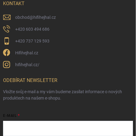
KONTAKT
obchod
@
hifihejhal.cz
+420 603 494 686
+420 737 129 593
Hifihejhal.cz
hifihejhal.cz/
ODEBÍRAT NEWSLETTER
Vložte svůj e-mail a my vám budeme zasílat informace o nových
produktech na našem e-shopu.
E-MAIL