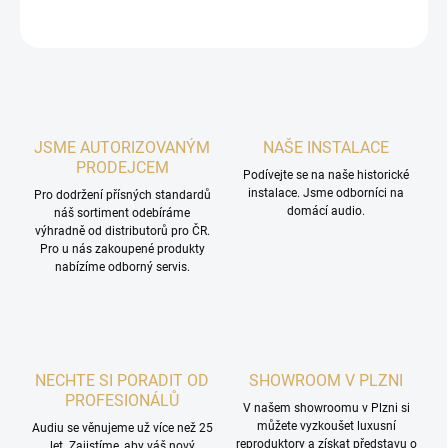
ZEPTAT SE
HLÍDAT
JSME AUTORIZOVANÝM
NAŠE INSTALACE
PRODEJCEM
Podívejte se na naše historické
instalace. Jsme odborníci na
Pro dodržení přísných standardů
domácí audio.
náš sortiment odebíráme
výhradně od distributorů pro ČR.
Pro u nás zakoupené produkty
nabízíme odborný servis.
NECHTE SI PORADIT OD
SHOWROOM V PLZNI
PROFESIONÁLŮ
V našem showroomu v Plzni si
můžete vyzkoušet luxusní
Audiu se věnujeme už více než 25
reproduktory a získat představu o
let. Zajistíme, aby váš nový