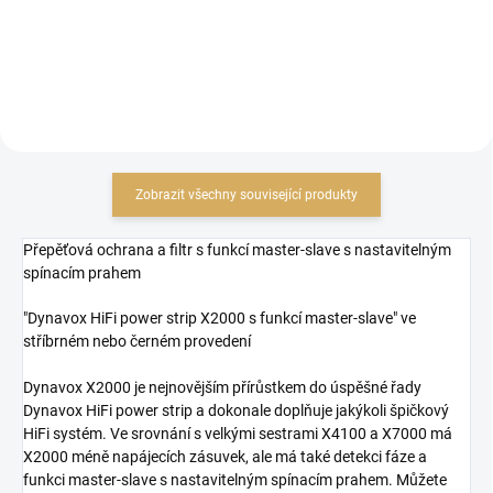
Zobrazit všechny související produkty
Přepěťová ochrana a filtr s funkcí master-slave s nastavitelným
spínacím prahem
"Dynavox HiFi power strip X2000 s funkcí master-slave" ve
stříbrném nebo černém provedení
Dynavox X2000 je nejnovějším přírůstkem do úspěšné řady
Dynavox HiFi power strip a dokonale doplňuje jakýkoli špičkový
HiFi systém. Ve srovnání s velkými sestrami X4100 a X7000 má
X2000 méně napájecích zásuvek, ale má také detekci fáze a
funkci master-slave s nastavitelným spínacím prahem. Můžete