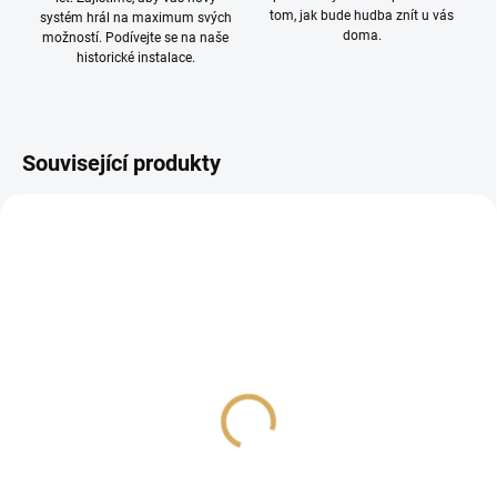
tom, jak bude hudba znít u vás
systém hrál na maximum svých
doma.
možností. Podívejte se na naše
historické instalace.
Související produkty
NAD CI 720 V2
NAD C 700 V2
21 760 Kč
41 120 Kč
17 983,47 Kč bez DPH
33 983,47 Kč bez DPH
Do košíku
Do košíku