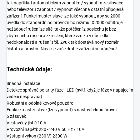
tak například automatickým zapnutím / vypnutím zesilovače
nebo televizoru zapnout / vypnout všechna ostatní připojená
zařízení. Funkci master-slave lze také vypnout, aby se 2000
uvedla do standardního provozního režimu. X2000 odfiltruje
nežádoucí rušení ze sítě, takže potěšení z poslechu je bez
zbytečného rušení a zkreslení, které vzniká v důsledku
nedokonalosti a rušení sítě. Zvuk tak dostává nový rozměr,
čistotu a prostor. Navíc je vaše drahé zařízení ochráněno!
Technické údaje:
Snadná instalace
Detekce správné polarity fáze - LED (svítí, když je fáze v napájecím
vedení nesprávná)
Robustní a odolné kovové pouzdro
Funkce master-slave (lze vypnout) s nastavitelnou úrovní
5 zásuvek
Vestavěný jistič 10 A
Provozní napětí: 220 - 240 V 50 Hz / 10A
Výstupní výkon (230 V) 2300 W