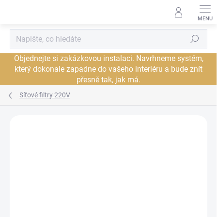
Přejít
na
obsah
Hledat
Objednejte si zakázkovou instalaci. Navrhneme systém,
který dokonale zapadne do vašeho interiéru a bude znít
přesně tak, jak má.
Síťové filtry 220V
Neohodnoceno
Podrobnosti hodnocení
ZNAČKA:
DYNAVOX
PROHLÍDKA V
JSME AUTORIZOVANÝ
SHOWROOMU PLZEŇ
PRODEJCE