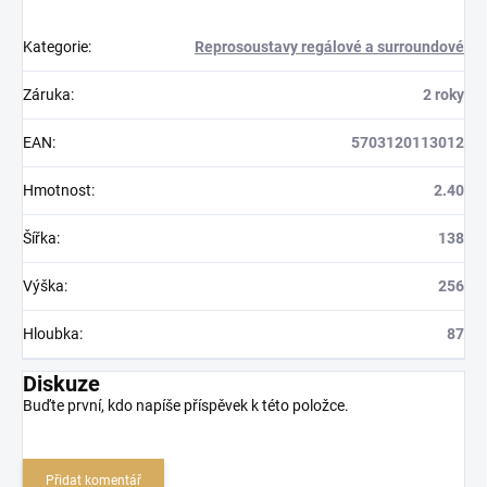
Kategorie
:
Reprosoustavy regálové a surroundové
Záruka
:
2 roky
EAN
:
5703120113012
Hmotnost
:
2.40
Šířka
:
138
Výška
:
256
Hloubka
:
87
Diskuze
Buďte první, kdo napíše příspěvek k této položce.
Přidat komentář