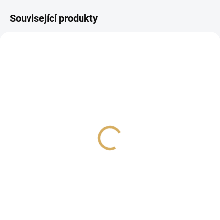
Související produkty
PROHLÍDKA V
PROHLÍDKA V
SHOWROOMU PLZEŇ
SHOWROOMU PLZEŇ
Cardas Clear Cygnus
Purist Audio Design Jade
Speaker 2x 2m
DR 2x 2,5m
54 990 Kč
24 990 Kč
45 446,28 Kč bez DPH
20 652,89 Kč bez DPH
Do košíku
Do košíku