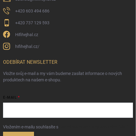
+420 603 494 686
+420 737 129 593
Hifihejhal.cz
hifihejhal.cz/
ODEBÍRAT NEWSLETTER
Vložte svůj e-mail a my vám budeme zasílat informace o nových
produktech na našem e-shopu.
E-MAIL
Vložením e-mailu souhlasíte s
podmínkami ochrany osobních údajů