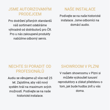
JSME AUTORIZOVANÝM
NAŠE INSTALACE
PRODEJCEM
Podívejte se na naše historické
instalace. Jsme odborníci na
Pro dodržení přísných standardů
domácí audio.
náš sortiment odebíráme
výhradně od distributorů pro ČR.
Pro u nás zakoupené produkty
nabízíme odborný servis.
NECHTE SI PORADIT OD
SHOWROOM V PLZNI
PROFESIONÁLŮ
V našem showroomu v Plzni si
můžete vyzkoušet luxusní
Audiu se věnujeme už více než 25
reproduktory a získat představu o
let. Zajistíme, aby váš nový
tom, jak bude hudba znít u vás
systém hrál na maximum svých
doma.
možností. Podívejte se na naše
historické instalace.