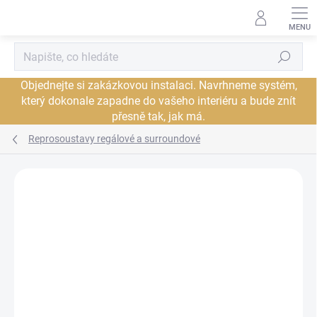
Přejít
na
obsah
Hledat
Objednejte si zakázkovou instalaci. Navrhneme systém,
který dokonale zapadne do vašeho interiéru a bude znít
přesně tak, jak má.
Reprosoustavy regálové a surroundové
Neohodnoceno
Podrobnosti hodnocení
ZNAČKA:
DALI
JSME AUTORIZOVANÝ
PRODEJCE