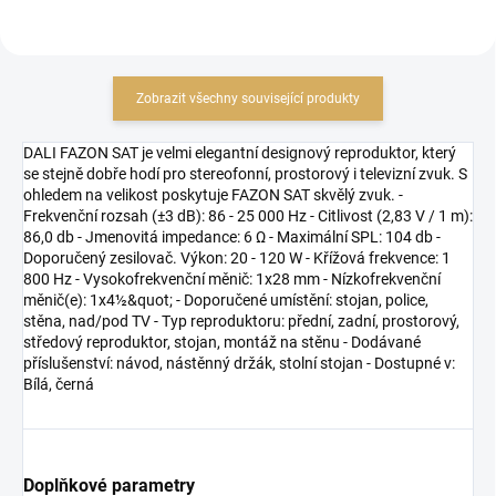
Zobrazit všechny související produkty
DALI FAZON SAT je velmi elegantní designový reproduktor, který
se stejně dobře hodí pro stereofonní, prostorový i televizní zvuk. S
ohledem na velikost poskytuje FAZON SAT skvělý zvuk. -
Frekvenční rozsah (±3 dB): 86 - 25 000 Hz - Citlivost (2,83 V / 1 m):
86,0 db - Jmenovitá impedance: 6 Ω - Maximální SPL: 104 db -
Doporučený zesilovač. Výkon: 20 - 120 W - Křížová frekvence: 1
800 Hz - Vysokofrekvenční měnič: 1x28 mm - Nízkofrekvenční
měnič(e): 1x4½&quot; - Doporučené umístění: stojan, police,
stěna, nad/pod TV - Typ reproduktoru: přední, zadní, prostorový,
středový reproduktor, stojan, montáž na stěnu - Dodávané
příslušenství: návod, nástěnný držák, stolní stojan - Dostupné v:
Bílá, černá
Doplňkové parametry