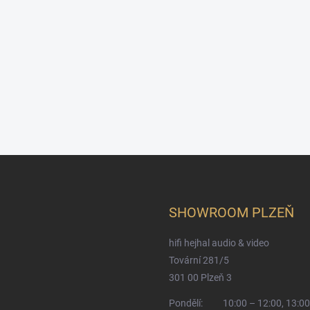
SHOWROOM PLZEŇ
hifi hejhal audio & video
Tovární 281/5
301 00 Plzeň 3
Pondělí:
10:00 – 12:00, 13:00