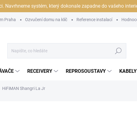
ci. Navrhneme systém, který dokonale zapadne do vašeho interiér
m Praha
Ozvučení domu na klíč
Reference instalací
Hodnoc
Hledat
ÁVAČE
RECEIVERY
REPROSOUSTAVY
KABELY
HiFiMAN Shangri La Jr
ocení
ZNAČKA:
HIFIMAN
96 800 Kč