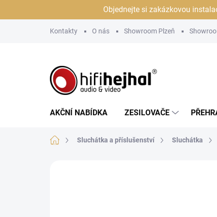
Přejít
Objednejte si zakázkovou instala
na
obsah
Kontakty
O nás
Showroom Plzeň
Showroo
AKČNÍ NABÍDKA
ZESILOVAČE
PŘEHR
Domů
Sluchátka a příslušenství
Sluchátka
Neohodnoceno
Podrobnosti hodn
DORUČENÍ ZDARMA
JSME AUTORIZOVANÝ
PRODEJCE