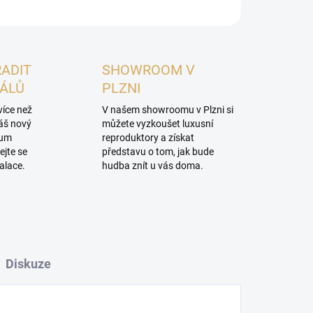
RADIT
SHOWROOM V
NÁLŮ
PLZNI
více než
V našem showroomu v Plzni si
váš nový
můžete vyzkoušet luxusní
mum
reproduktory a získat
ejte se
představu o tom, jak bude
alace.
hudba znít u vás doma.
Diskuze