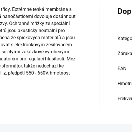
í třídy. Extrémně tenká membrána s
Dop
á nanočásticemi dovoluje dosáhnout
zvy. Ochranné mřížky ze speciální
trů jsou akusticky neutrální pro
bena ze špičkových materiálů a jsou
Katego
novat s elektronkovým zesilovačem
ce se čtyřmi zakázkově vyrobenými
Záruk
átorem pro regulaci hlasitosti. Mezi
nsformátor, takže nedochází ke
EAN
:
 Hz, předpětí 550 - 650V, hmotnost
Hmotn
Frekve