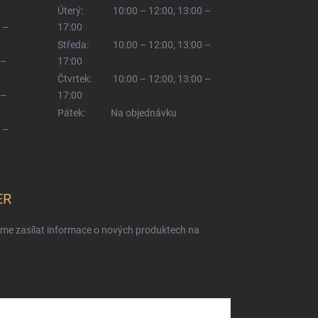
Úterý:
10:00 – 12:00, 13:00 –
 –
17:00
Středa:
10:00 – 12:00, 13:00 –
 –
17:00
Čtvrtek:
10:00 – 12:00, 13:00 –
 –
17:00
Pátek:
Na objednávku
 –
ER
eme zasílat informace o nových produktech na