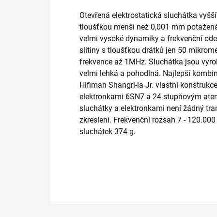
Otevřená elektrostatická sluchátka vyšš
tloušťkou menší než 0,001 mm potažen
velmi vysoké dynamiky a frekvenční ode
slitiny s tloušťkou drátků jen 50 mikrome
frekvence až 1MHz. Sluchátka jsou vyro
velmi lehká a pohodlná. Najlepší kombi
Hifiman Shangri-la Jr. vlastní konstruk
elektronkami 6SN7 a 24 stupňovým atenu
sluchátky a elektronkami není žádný tra
zkreslení. Frekvenční rozsah 7 - 120.000
sluchátek 374 g.