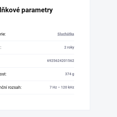
lňkové parametry
rie
:
Sluchátka
a
:
2 roky
6925624201562
ost
:
374 g
nční rozsah
:
7 Hz – 120 kHz