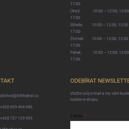
17:00
Úterý:
10:00 – 12:00, 13:00
17:00
Středa:
10:00 – 12:00, 13:00
17:00
Čtvrtek:
10:00 – 12:00, 13:00
17:00
Pátek:
10:00 – 12:00, 13:00
17:00
TAKT
ODEBÍRAT NEWSLETT
Vložte svůj e-mail a my vám bud
obchod
@
hifihejhal.cz
našem e-shopu.
+420 603 494 686
E-MAIL
+420 737 129 593