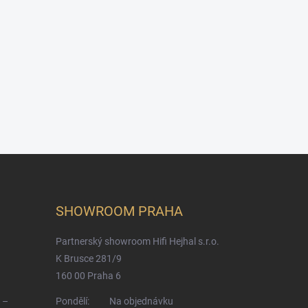
SHOWROOM PRAHA
Partnerský showroom Hifi Hejhal s.r.o.
K Brusce 281/9
160 00 Praha 6
 –
Pondělí:
Na objednávku