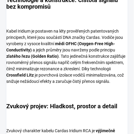
Technologie a konstrukce: Čistota signálu
bez kompromisů
Kabel Iridium je postaven na léty prověřených patentovaných
principech, které jsou součástí DNA značky Cardas. Vodiče jsou
vyrobeny z vysoce kvalitní
mědi OFHC (Oxygen-Free High-
Conductivity)
a jejich průměry jsou navrženy podle principu
zlatého řezu (Golden Ratio)
. Tato jedinečná konstrukce zajišťuje
rovnoměrný přenos signálu napříč celým frekvenčním spektrem,
čímž minimalizuje rezonance a zkreslení. Díky technologii
Crossfield Litz
je povrchová izolace vodičů minimalizována, což
snižuje nežádoucí efekty a zaručuje čistý přenos signálu.
Zvukový projev: Hladkost, prostor a detail
Zvukový charakter kabelu Cardas Iridium RCA je
výjimečně