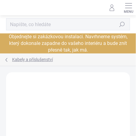
Přejít
na
obsah
Hledat
Objednejte si zakázkovou instalaci. Navrhneme systém,
který dokonale zapadne do vašeho interiéru a bude znít
přesně tak, jak má.
Kabely a příslušenství
Neohodnoceno
Podrobnosti hodnocení
ZNAČKA:
CARDAS
PROHLÍDKA V
JSME AUTORIZOVANÝ
SHOWROOMU PLZEŇ
PRODEJCE