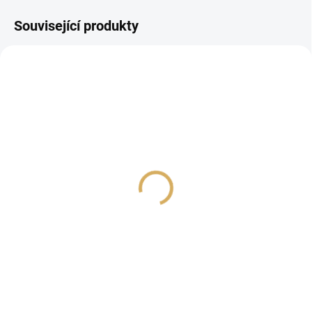
Související produkty
Sonos Sub 4 bílá
Sonos Roam 2 bílá
22 990 Kč
4 990 Kč
19 000 Kč bez DPH
4 123,97 Kč bez DPH
Do košíku
Do košíku