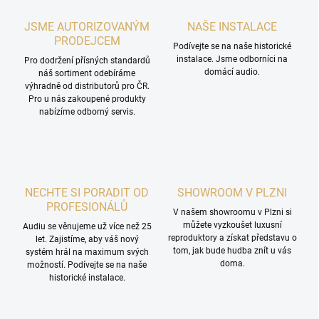
JSME AUTORIZOVANÝM
NAŠE INSTALACE
PRODEJCEM
Podívejte se na naše historické
instalace. Jsme odborníci na
Pro dodržení přísných standardů
domácí audio.
náš sortiment odebíráme
výhradně od distributorů pro ČR.
Pro u nás zakoupené produkty
nabízíme odborný servis.
NECHTE SI PORADIT OD
SHOWROOM V PLZNI
PROFESIONÁLŮ
V našem showroomu v Plzni si
můžete vyzkoušet luxusní
Audiu se věnujeme už více než 25
reproduktory a získat představu o
let. Zajistíme, aby váš nový
tom, jak bude hudba znít u vás
systém hrál na maximum svých
doma.
možností. Podívejte se na naše
historické instalace.