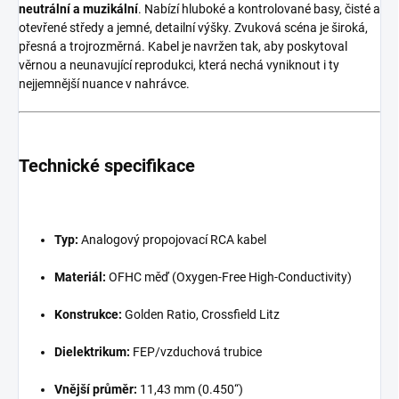
neutrální a muzikální
. Nabízí hluboké a kontrolované basy, čisté a
otevřené středy a jemné, detailní výšky. Zvuková scéna je široká,
přesná a trojrozměrná. Kabel je navržen tak, aby poskytoval
věrnou a neunavující reprodukci, která nechá vyniknout i ty
nejjemnější nuance v nahrávce.
Technické specifikace
Typ:
Analogový propojovací RCA kabel
Materiál:
OFHC měď (Oxygen-Free High-Conductivity)
Konstrukce:
Golden Ratio, Crossfield Litz
Dielektrikum:
FEP/vzduchová trubice
Vnější průměr:
11,43 mm (0.450“)