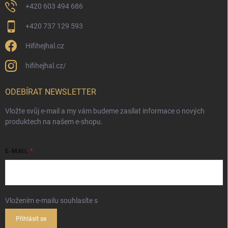
+420 603 494 686
+420 737 129 593
Hifihejhal.cz
hifihejhal.cz/
ODEBÍRAT NEWSLETTER
Vložte svůj e-mail a my vám budeme zasílat informace o nových
produktech na našem e-shopu.
E-MAIL
Vložením e-mailu souhlasíte s
podmínkami ochrany osobních údajů
Přihlásit se