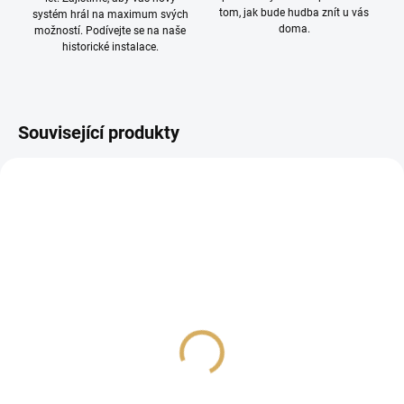
tom, jak bude hudba znít u vás
systém hrál na maximum svých
doma.
možností. Podívejte se na naše
historické instalace.
Související produkty
Musical Fidelity M8xi
Matrix Audio MP-1
185 990 Kč
184 990 Kč
153 710,74 Kč bez DPH
152 884,30 Kč bez DPH
Detail
Do košíku