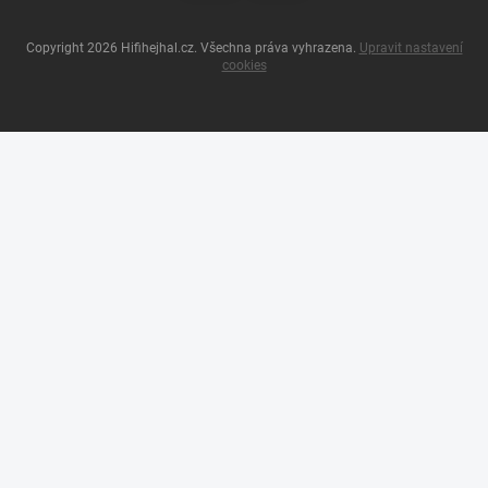
Copyright 2026
Hifihejhal.cz
. Všechna práva vyhrazena.
Upravit nastavení
cookies