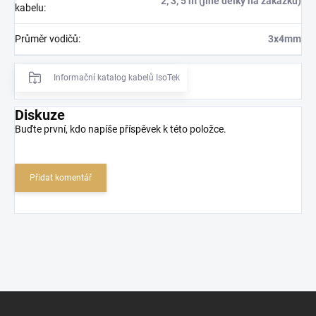
2, 3, 5 m (jiné délky na zakázku)
kabelu
:
Průměr vodičů
:
3x4mm
Informační katalog kabelů IsoTek
Diskuze
Buďte první, kdo napíše příspěvek k této položce.
Přidat komentář
Z
á