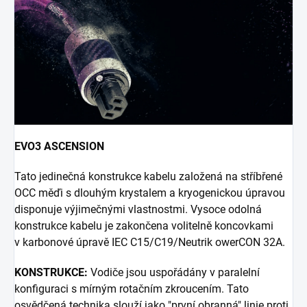
EVO3 ASCENSION
Tato jedinečná konstrukce kabelu založená na stříbřené
OCC měďi s dlouhým krystalem a kryogenickou úpravou
disponuje výjimečnými vlastnostmi.
Vysoce odolná
konstrukce kabelu je zakončena volitelně koncovkami
v karbonové úpravě IEC C15/C19/Neutrik owerCON 32A.
KONSTRUKCE:
Vodiče jsou uspořádány v paralelní
konfiguraci s mírným rotačním zkroucením. Tato
osvědčená technika slouží jako "první obranná" linie proti