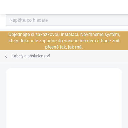
Přejít
na
obsah
Objednejte si zakázkovou instalaci. Navrhneme systém,
který dokonale zapadne do vašeho interiéru a bude znít
přesně tak, jak má.
Kabely a příslušenství
Neohodnoceno
Podrobnosti hodnocení
ZNAČKA:
ISOTEK
DORUČENÍ ZDARMA
JSME AUTORIZOVANÝ
PRODEJCE