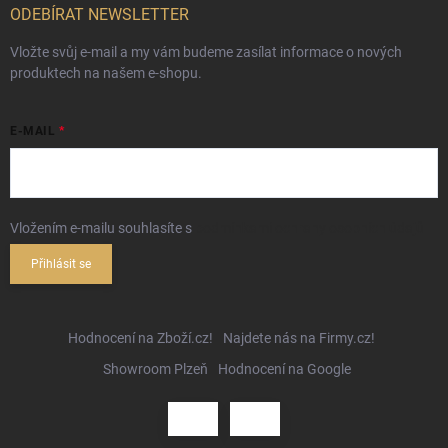
ODEBÍRAT NEWSLETTER
Vložte svůj e-mail a my vám budeme zasílat informace o nových
produktech na našem e-shopu.
E-MAIL
Vložením e-mailu souhlasíte s
podmínkami ochrany osobních údajů
Přihlásit se
Hodnocení na Zboží.cz!
Najdete nás na Firmy.cz!
Showroom Plzeň
Hodnocení na Google