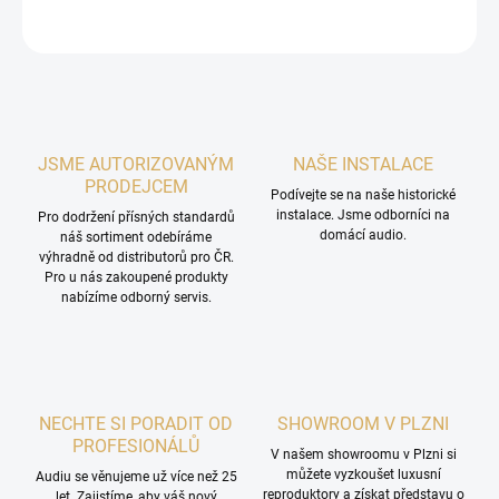
ZEPTAT SE
HLÍDAT
JSME AUTORIZOVANÝM
NAŠE INSTALACE
PRODEJCEM
Podívejte se na naše historické
instalace. Jsme odborníci na
Pro dodržení přísných standardů
domácí audio.
náš sortiment odebíráme
výhradně od distributorů pro ČR.
Pro u nás zakoupené produkty
nabízíme odborný servis.
NECHTE SI PORADIT OD
SHOWROOM V PLZNI
PROFESIONÁLŮ
V našem showroomu v Plzni si
můžete vyzkoušet luxusní
Audiu se věnujeme už více než 25
reproduktory a získat představu o
let. Zajistíme, aby váš nový