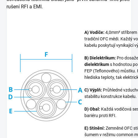
rušení RFI a EMI.
A) Vodiče:
4,0mm² stříbrem p
tradiční OFC mědi. Každý vod
kabelu poskytují vynikající 
B) Dielektrikum:
Pro dosažen
dielektrikum
s hodnotou pou
FEP (Teflonového) můstku. FE
hlediska teploty, tak elektric
C) Výplň:
Průhledné vzduchov
stabilitu konstrukce kabelu.
D) Obal:
Každá vodičová sest
bariéru proti RFI.
E) Stínění:
Zemněné OFC stíně
šumem v režimu common m