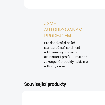
JSME
AUTORIZOVANÝM
PRODEJCEM
Pro dodržení přísných
standardů náš sortiment
odebíráme výhradně od
distributorů pro ČR. Pro u nás
zakoupené produkty nabízíme
odborný servis.
Související produkty
PROHLÍDKA V
P
SHOWROOMU PLZEŇ
SHOW