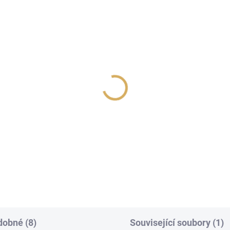
oTek EVO3 Sequel
IsoTek V5 Aquarius
6 490 Kč
59 490 Kč
5 363,64 Kč bez DPH
49 165,29 Kč bez DPH
Detail
Detai
obné (8)
Související soubory (1)