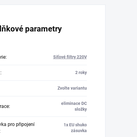
lňkové parametry
rie
:
Síťové filtry 220V
a
:
2 roky
Zvolte variantu
eliminace DC
trace
:
složky
ka pro připojení
1x EU shuko
:
zásuvka