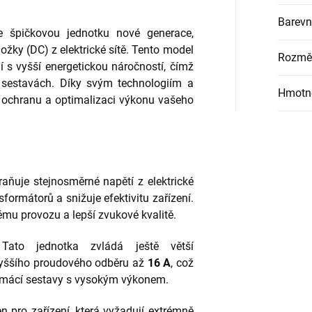
Barevn
e špičkovou jednotku nové generace,
ožky (DC) z elektrické sítě. Tento model
Rozměr
í s vyšší energetickou náročností, čímž
ch sestavách. Díky svým technologiím a
Hmotn
í ochranu a optimalizaci výkonu vašeho
aňuje stejnosměrné napětí z elektrické
sformátorů a snižuje efektivitu zařízení.
ému provozu a lepší zvukové kvalitě.
ato jednotka zvládá ještě větší
vyššího proudového odběru až
16 A
, což
i domácí sestavy s vysokým výkonem.
 pro zařízení, která vyžadují extrémně