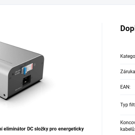
Dop
Katego
Záruk
EAN
:
Typ fil
Koncov
í eliminátor DC složky pro energeticky
kabelů