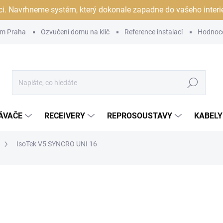
ci. Navrhneme systém, který dokonale zapadne do vašeho interiér
m Praha
Ozvučení domu na klíč
Reference instalací
Hodnoc
Hledat
ÁVAČE
RECEIVERY
REPROSOUSTAVY
KABELY
IsoTek V5 SYNCRO UNI 16
ocení
ZNAČKA:
ISOTEK
17 490 Kč