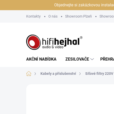
Přejít
Objednejte si zakázkovou instala
na
obsah
Kontakty
O nás
Showroom Plzeň
Showroo
AKČNÍ NABÍDKA
ZESILOVAČE
PŘEHR
Domů
Kabely a příslušenství
Síťové filtry 220V
Neohodnoceno
Podrobnosti hodn
DORUČENÍ ZDARMA
JSME AUTORIZOVANÝ
PRODEJCE