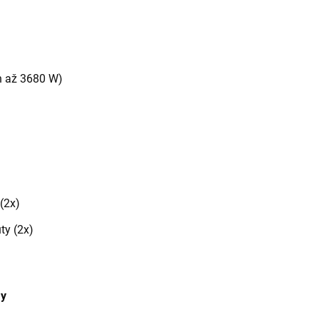
n až 3680 W)
(2x)
ty (2x)
my