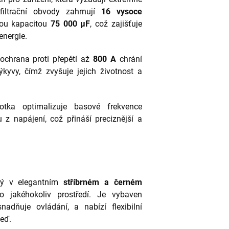
 filtrační obvody zahrnují
16 vysoce
ou kapacitou
75 000 µF
, což zajišťuje
energie.
ochrana proti přepětí až
800 A
chrání
ýkyvy, čímž zvyšuje jejich životnost a
tka optimalizuje basové frekvence
 z napájení, což přináší preciznější a
ý v elegantním
stříbrném a černém
 jakéhokoliv prostředí. Je vybaven
snadňuje ovládání, a nabízí flexibilní
eď.