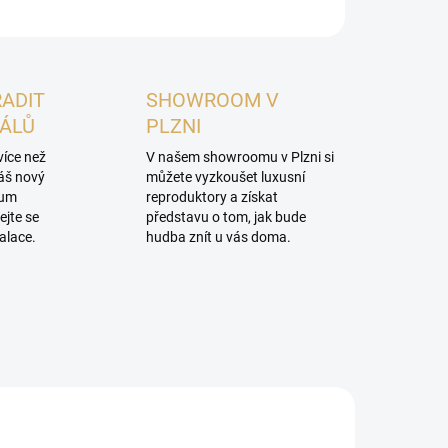
RADIT
SHOWROOM V
NÁLŮ
PLZNI
více než
V našem showroomu v Plzni si
váš nový
můžete vyzkoušet luxusní
mum
reproduktory a získat
ejte se
představu o tom, jak bude
alace.
hudba znít u vás doma.
PROHLÍDKA V
SHOWROOMU PLZEŇ