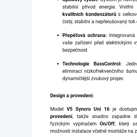
stabilní přívod energie. Vnitřní
kvalitních kondenzátorů
s celkov
čistý, stabilní a nepřerušovaný tok 
Přepěťová ochrana:
Integrovaná 
vaše zařízení před elektrickými v
bezpečnost.
Technologie BassControl:
Jedno
eliminací nízkofrekvenčního šumu
dynamičtější zvukový projev.
Design a provedení:
Model
V5 Syncro Uni 16
je dostupn
provedení
, takže snadno zapadne do
fyzickým vypínačem
On/Off
, který u
možnosti instalace včetně montáže na z