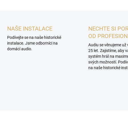
NAŠE INSTALACE
NECHTE SI PO
OD PROFESIO
Podívejte se na naše historické
instalace. Jsme odborníci na
Audiu se věnujeme už 
domácí audio.
25 let. Zajistíme, aby 
systém hrál na maxi
svých možností. Podív
na naše historické inst
ROHLÍDKA V
PROHLÍDKA V
ROOMU PLZEŇ
SHOWROOMU PLZEŇ