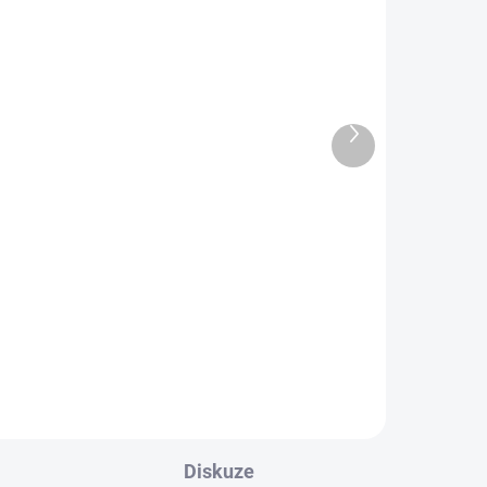
PROHLÍDKA V
SHOWROOMU PRAHA
Další
produkt
SET IsoTek V5 Aquarius +
EVO3 Optimum
66 990 Kč
55 363,64 Kč bez DPH
l
Detail
Diskuze