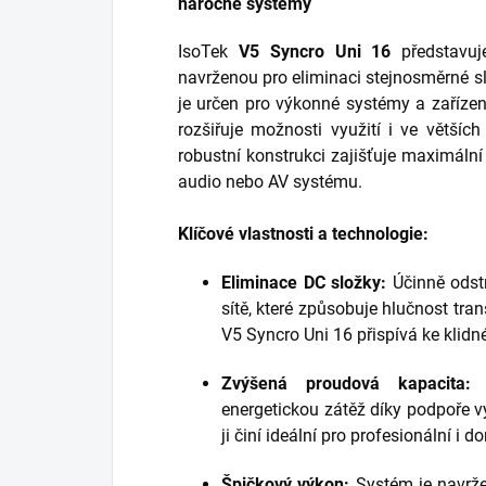
náročné systémy
IsoTek
V5 Syncro Uni 16
představuj
navrženou pro eliminaci stejnosměrné sl
je určen pro výkonné systémy a zařízen
rozšiřuje možnosti využití i ve větší
robustní konstrukci zajišťuje maximáln
audio nebo AV systému.
Klíčové vlastnosti a technologie:
Eliminace DC složky:
Účinně odstr
sítě, které způsobuje hlučnost tran
V5 Syncro Uni 16 přispívá ke klidn
Zvýšená proudová kapacita:
T
energetickou zátěž díky podpoře 
ji činí ideální pro profesionální 
Špičkový výkon:
Systém je navržen