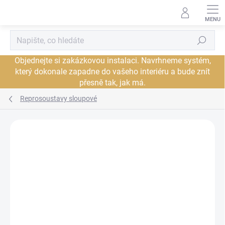
Přejít
na
obsah
Hledat
Objednejte si zakázkovou instalaci. Navrhneme systém,
který dokonale zapadne do vašeho interiéru a bude znít
přesně tak, jak má.
Reprosoustavy sloupové
Neohodnoceno
Podrobnosti hodnocení
ZNAČKA:
FOCAL
DORUČENÍ ZDARMA
JSME AUTORIZOVANÝ
PRODEJCE