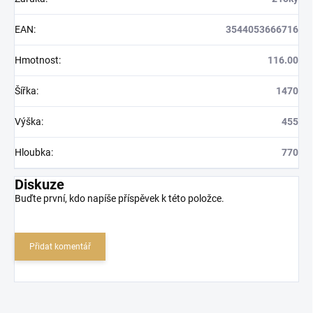
EAN
:
3544053666716
Hmotnost
:
116.00
Šířka
:
1470
Výška
:
455
Hloubka
:
770
Diskuze
Buďte první, kdo napíše příspěvek k této položce.
Přidat komentář