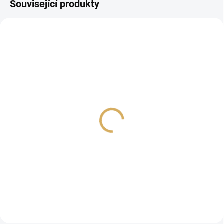
Související produkty
Bluesound VAULT 2i bílá
Onkyo A-50 Silver
46 890 Kč
31 990 Kč
38 752,07 Kč bez DPH
26 438,02 Kč bez DPH
Do košíku
Do košíku