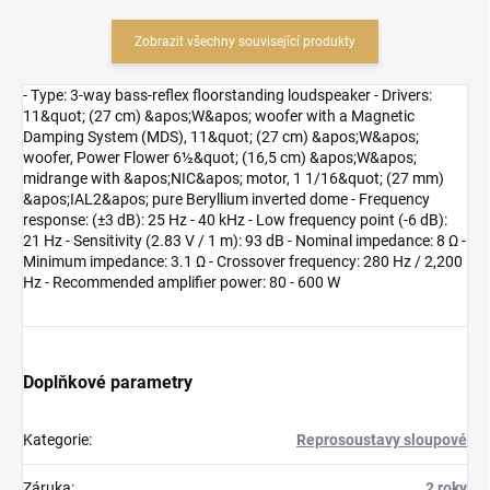
Zobrazit všechny související produkty
- Type: 3-way bass-reflex floorstanding loudspeaker - Drivers:
11&quot; (27 cm) &apos;W&apos; woofer with a Magnetic
Damping System (MDS), 11&quot; (27 cm) &apos;W&apos;
woofer, Power Flower 6½&quot; (16,5 cm) &apos;W&apos;
midrange with &apos;NIC&apos; motor, 1 1/16&quot; (27 mm)
&apos;IAL2&apos; pure Beryllium inverted dome - Frequency
response: (±3 dB): 25 Hz - 40 kHz - Low frequency point (-6 dB):
21 Hz - Sensitivity (2.83 V / 1 m): 93 dB - Nominal impedance: 8 Ω -
Minimum impedance: 3.1 Ω - Crossover frequency: 280 Hz / 2,200
Hz - Recommended amplifier power: 80 - 600 W
Doplňkové parametry
Kategorie
:
Reprosoustavy sloupové
Záruka
:
2 roky