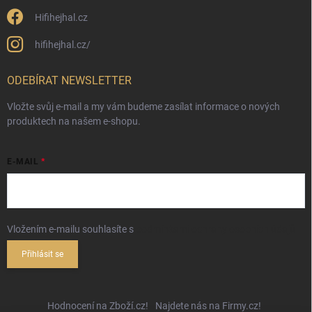
Hifihejhal.cz
hifihejhal.cz/
ODEBÍRAT NEWSLETTER
Vložte svůj e-mail a my vám budeme zasílat informace o nových
produktech na našem e-shopu.
E-MAIL
Vložením e-mailu souhlasíte s
podmínkami ochrany osobních údajů
Přihlásit se
Hodnocení na Zboží.cz!
Najdete nás na Firmy.cz!