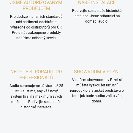
JSME AUTORIZOVANÝM
NAŠE INSTALACE
PRODEJCEM
Podívejte se na naše historické
instalace. Jsme odborníci na
Pro dodržení přísných standardů
domácí audio.
náš sortiment odebíráme
výhradně od distributorů pro ČR.
Pro u nás zakoupené produkty
nabízíme odborný servis.
NECHTE SI PORADIT OD
SHOWROOM V PLZNI
PROFESIONÁLŮ
V našem showroomu v Plzni si
můžete vyzkoušet luxusní
Audiu se věnujeme už více než 25
reproduktory a získat představu o
let. Zajistíme, aby váš nový
tom, jak bude hudba znít u vás
systém hrál na maximum svých
doma.
možností. Podívejte se na naše
historické instalace.