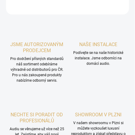
ZEPTAT SE
HLÍDAT
JSME AUTORIZOVANÝM
NAŠE INSTALACE
PRODEJCEM
Podívejte se na naše historické
instalace. Jsme odborníci na
Pro dodržení přísných standardů
domácí audio.
náš sortiment odebíráme
výhradně od distributorů pro ČR.
Pro u nás zakoupené produkty
nabízíme odborný servis.
NECHTE SI PORADIT OD
SHOWROOM V PLZNI
PROFESIONÁLŮ
V našem showroomu v Plzni si
můžete vyzkoušet luxusní
Audiu se věnujeme už více než 25
reproduktory a získat představu o
let. Zajistíme, aby váš nový