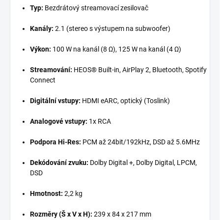
Typ:
Bezdrátový streamovací zesilovač
Kanály:
2.1 (stereo s výstupem na subwoofer)
Výkon:
100 W na kanál (8 Ω), 125 W na kanál (4 Ω)
Streamování:
HEOS® Built-in, AirPlay 2, Bluetooth, Spotify
Connect
Digitální vstupy:
HDMI eARC, optický (Toslink)
Analogové vstupy:
1x RCA
Podpora Hi-Res:
PCM až 24bit/192kHz, DSD až 5.6MHz
Dekódování zvuku:
Dolby Digital +, Dolby Digital, LPCM,
DSD
Hmotnost:
2,2 kg
Rozměry (Š x V x H):
239 x 84 x 217 mm