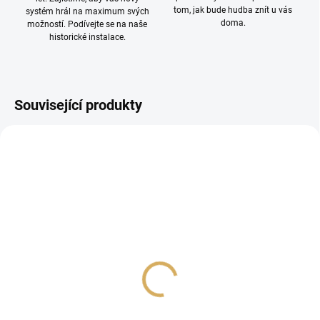
tom, jak bude hudba znít u vás
systém hrál na maximum svých
doma.
možností. Podívejte se na naše
historické instalace.
Související produkty
PROHLÍDKA V
SHOWROOMU PLZEŇ
Audioquest NRGY2,
Audioquest NRG1000,
napájecí kabel 3,0 m
síťový kabel 0,9 m (20
Amp)
5 290 Kč
32 169 Kč
4 371,90 Kč bez DPH