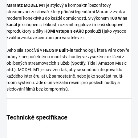
Marantz MODEL M1
je stylový a kompaktní bezdrátový
streamovací zesilovač, který přináší legendární Marantz zvuk a
moderní konektivitu do každé domácnosti. S výkonem
100 W na
kanál
je schopen s lehkostí rozeznít regálové i menší sloupové
reproduktory a díky
HDMI vstupu s eARC
poslouží i jako vysoce
kvalitní zvukové centrum pro vaši televizi.
Jeho síla spočívá v
HEOS® Built-in
technologii, která vám otevře
brány k nespočetnému množství hudby ve vysokém rozlišení z
oblíbených streamovacích služeb (Spotify, Tidal, Amazon Music
atd.). MODEL M1 je navržen tak, aby se snadno integroval do
každého interiéru, ať už samostatně, nebo jako součást multi-
room systému. Jde o univerzální řešení pro poslech hudby a
sledování filmů bez kompromisů.
Technické specifikace