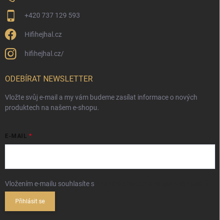
+420 737 129 593
Hifihejhal.cz
hifihejhal.cz/
ODEBÍRAT NEWSLETTER
Vložte svůj e-mail a my vám budeme zasílat informace o nových
produktech na našem e-shopu.
E-MAIL
Vložením e-mailu souhlasíte s
podmínkami ochrany osobních údajů
Přihlásit se