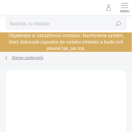
Přejít
na
obsah
Hledat
Objednejte si zakázkovou instalaci. Navrhneme systém,
který dokonale zapadne do vašeho interiéru a bude znít
přesně tak, jak má.
Stereo zesilovače
Neohodnoceno
Podrobnosti hodnocení
ZNAČKA:
MARANTZ
DORUČENÍ ZDARMA
JSME AUTORIZOVANÝ
PROHLÍDKA V
PRODEJCE
SHOWROOMU PRAHA