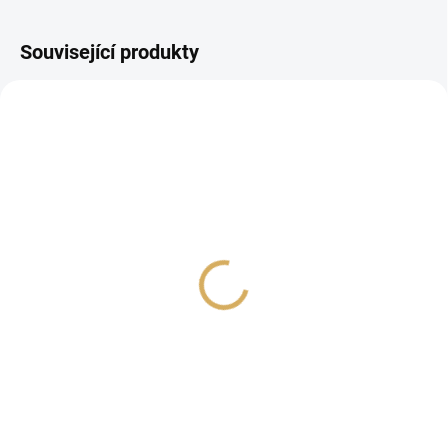
Související produkty
Cayin C9II
Cayin IHA-6 - Stříbrná
69 990 Kč
23 990 Kč
57 842,98 Kč bez DPH
19 826,45 Kč bez DPH
Do košíku
Do košíku