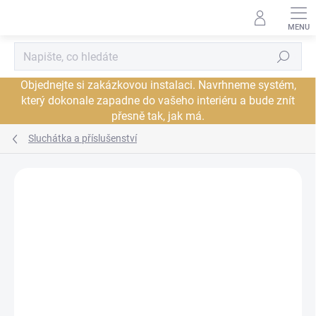
Přejít
na
obsah
Hledat
Objednejte si zakázkovou instalaci. Navrhneme systém,
který dokonale zapadne do vašeho interiéru a bude znít
přesně tak, jak má.
Sluchátka a příslušenství
Neohodnoceno
Podrobnosti hodnocení
ZNAČKA:
MEZE