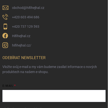
obchod
@
hifihejhal.cz
+420 603 494 686
+420 737 129 593
Hifihejhal.cz
hifihejhal.cz/
ODEBÍRAT NEWSLETTER
Vložte svůj e-mail a my vám budeme zasílat informace o nových
produktech na našem e-shopu.
E-MAIL