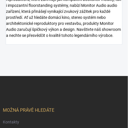
i impozantní floorstanding systémy, nabízí Monitor Audio audio
zařízení, která přinášejí vynikající zvukový zážitek pro každé
prostředí. Ať už hledáte domácí kino, stereo systém nebo
architektonické reproduktory pro vestavbu, produkty Monitor
Audio zaručují špičkový výkon a design. Navštivte náš showroom
a nechte se přesvědčit o kvalitě tohoto legendárního výrobce.
Z
á
p
a
t
í
MOŽNÁ PRÁVĚ HLEDÁTE
Kontakty