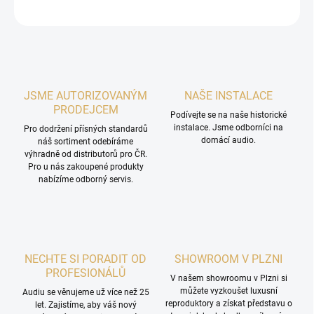
ZEPTAT SE
HLÍDAT
JSME AUTORIZOVANÝM
NAŠE INSTALACE
PRODEJCEM
Podívejte se na naše historické
instalace. Jsme odborníci na
Pro dodržení přísných standardů
domácí audio.
náš sortiment odebíráme
výhradně od distributorů pro ČR.
Pro u nás zakoupené produkty
nabízíme odborný servis.
NECHTE SI PORADIT OD
SHOWROOM V PLZNI
PROFESIONÁLŮ
V našem showroomu v Plzni si
můžete vyzkoušet luxusní
Audiu se věnujeme už více než 25
reproduktory a získat představu o
let. Zajistíme, aby váš nový