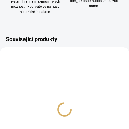
tom, jak bude hudba znít u vás
systém hrál na maximum svých
doma.
možností. Podívejte se na naše
historické instalace.
Související produkty
PROHLÍDKA V
SHOWROOMU PLZEŇ
Audioquest Slip XTRM
Wireworld SOLSTICE 8
14/2, cena za 1 m
(SOB) 2x3m 8215
749 Kč
6 690 Kč
619,01 Kč bez DPH
5 528,93 Kč bez DPH