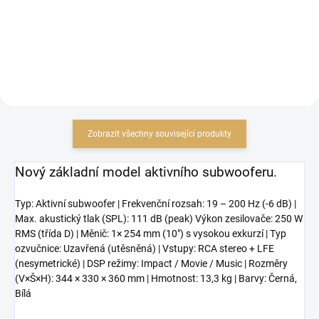
Do košíku
Do košíku
Zobrazit všechny související produkty
Nový základní model aktivního subwooferu.
Typ: Aktivní subwoofer | Frekvenční rozsah: 19 – 200 Hz (-6 dB) |
Max. akustický tlak (SPL): 111 dB (peak) Výkon zesilovače: 250 W
RMS (třída D) | Měnič: 1× 254 mm (10") s vysokou exkurzí | Typ
ozvučnice: Uzavřená (utěsněná) | Vstupy: RCA stereo + LFE
(nesymetrické) | DSP režimy: Impact / Movie / Music | Rozměry
(V×Š×H): 344 × 330 × 360 mm | Hmotnost: 13,3 kg | Barvy: Černá,
Bílá