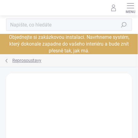
Přejít
na
obsah
Hledat
Objednejte si zakázkovou instalaci. Navrhneme systém,
který dokonale zapadne do vašeho interiéru a bude znít
přesně tak, jak má.
Reprosoustavy
Neohodnoceno
Podrobnosti hodnocení
ZNAČKA:
MONITOR AUDIO