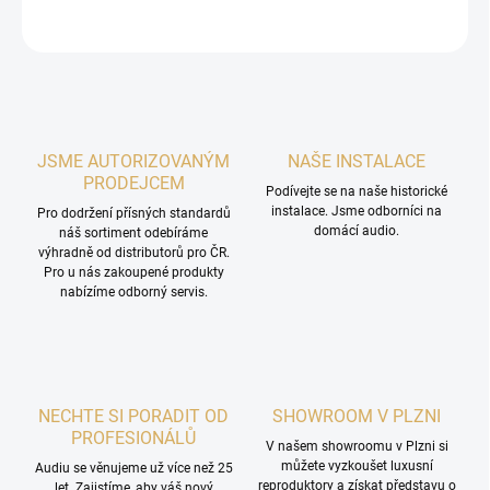
ZEPTAT SE
HLÍDAT
JSME AUTORIZOVANÝM
NAŠE INSTALACE
PRODEJCEM
Podívejte se na naše historické
instalace. Jsme odborníci na
Pro dodržení přísných standardů
domácí audio.
náš sortiment odebíráme
výhradně od distributorů pro ČR.
Pro u nás zakoupené produkty
nabízíme odborný servis.
NECHTE SI PORADIT OD
SHOWROOM V PLZNI
PROFESIONÁLŮ
V našem showroomu v Plzni si
můžete vyzkoušet luxusní
Audiu se věnujeme už více než 25
reproduktory a získat představu o
let. Zajistíme, aby váš nový