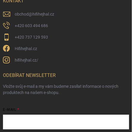
KONTAKT
obchod
@
hifihejhal.cz
+420 603 494 686
+420 737 129 593
Hifihejhal.cz
hifihejhal.cz/
ODEBÍRAT NEWSLETTER
Vložte svůj e-mail a my vám budeme zasílat informace o nových
produktech na našem e-shopu.
E-MAIL