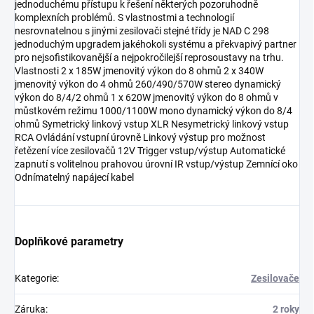
jednoduchému přístupu k řešení některých pozoruhodně
komplexních problémů. S vlastnostmi a technologií
nesrovnatelnou s jinými zesilovači stejné třídy je NAD C 298
jednoduchým upgradem jakéhokoli systému a překvapivý partner
pro nejsofistikovanější a nejpokročilejší reprosoustavy na trhu.
Vlastnosti 2 x 185W jmenovitý výkon do 8 ohmů 2 x 340W
jmenovitý výkon do 4 ohmů 260/490/570W stereo dynamický
výkon do 8/4/2 ohmů 1 x 620W jmenovitý výkon do 8 ohmů v
můstkovém režimu 1000/1100W mono dynamický výkon do 8/4
ohmů Symetrický linkový vstup XLR Nesymetrický linkový vstup
RCA Ovládání vstupní úrovně Linkový výstup pro možnost
řetězení více zesilovačů 12V Trigger vstup/výstup Automatické
zapnutí s volitelnou prahovou úrovní IR vstup/výstup Zemnící oko
Odnímatelný napájecí kabel
Doplňkové parametry
Kategorie
:
Zesilovače
Záruka
:
2 roky