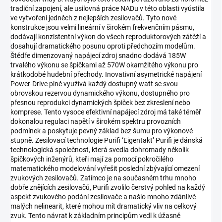
tradiční zapojení, ale usilovná práce NADu v této oblasti vyústila
ve vytvoření jedněch z nejlepších zesilovačů. Tyto nové
konstrukce jsou velmi lineární v širokém frekvenčním pásmu,
dodávají konzistentní výkon do všech reproduktorových zátěží a
dosahují dramatického posunu oproti předchozím modelům.
Štědře dimenzovaný napájecí zdroj snadno dodává 185W
trvalého výkonu se špičkami až 570W okamžitého výkonu pro
krátkodobé hudební přechody. Inovativní asymetrické napájení
Power-Drive plně využívá každý dostupný watt se svou
obrovskou rezervou dynamického výkonu, dostupného pro
přesnou reprodukci dynamických špiček bez zkreslení nebo
komprese. Tento vysoce efektivní napájecí zdroj má také téměř
dokonalou regulaci napětí v širokém spektru provozních
podmínek a poskytuje pevný základ bez šumu pro výkonové
stupně. Zesilovací technologie Purifi ‘Eigentakt’ Purifi je dánská
technologická společnost, která svedla dohromady několik
špičkových inženýrů, kteři mají za pomocí pokročilého
matematického modelování vyřešit poslední zbývající omezení
zvukových zesilovačů. Zatímco je na současném trhu mnoho
dobře znějících zesilovačů, Purifi zvolilo čerstvý pohled na každý
aspekt zvukového podání zesilovače a našlo mnoho zdánlivě
malých nelinearit, které mohou mít dramatický vliv na celkový
zvuk. Tento návrat k základním principům vedl k úžasně