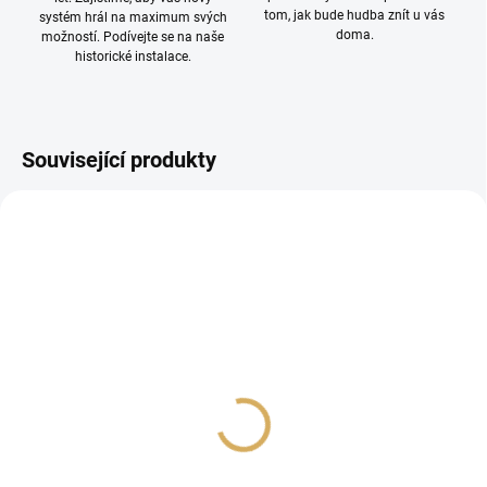
tom, jak bude hudba znít u vás
systém hrál na maximum svých
doma.
možností. Podívejte se na naše
historické instalace.
Související produkty
PROHLÍDKA V
PROHLÍDKA V
SHOWROOMU PLZEŇ
SHOWROOMU PLZEŇ
Audioquest NRG X2,
Audioquest NRG
napájecí kabel 3,0 m, C7
Thunder / High-Current
EU - 3,0 m
2 890 Kč
43 690 Kč
2 388,43 Kč bez DPH