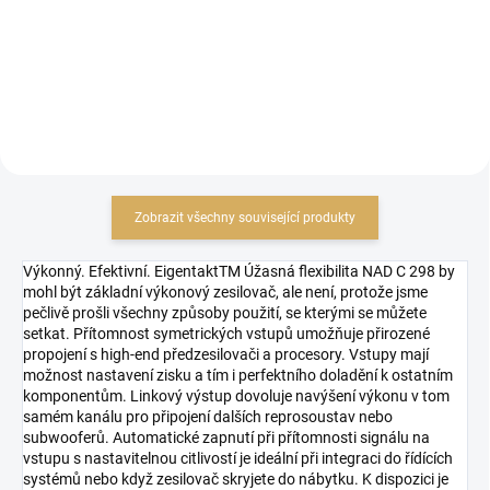
36 107,44 Kč bez DPH
Do košíku
Do košíku
Zobrazit všechny související produkty
Výkonný. Efektivní. EigentaktTM Úžasná flexibilita NAD C 298 by
mohl být základní výkonový zesilovač, ale není, protože jsme
pečlivě prošli všechny způsoby použití, se kterými se můžete
setkat. Přítomnost symetrických vstupů umožňuje přirozené
propojení s high-end předzesilovači a procesory. Vstupy mají
možnost nastavení zisku a tím i perfektního doladění k ostatním
komponentům. Linkový výstup dovoluje navýšení výkonu v tom
samém kanálu pro připojení dalších reprosoustav nebo
subwooferů. Automatické zapnutí při přítomnosti signálu na
vstupu s nastavitelnou citlivostí je ideální při integraci do řídících
systémů nebo když zesilovač skryjete do nábytku. K dispozici je