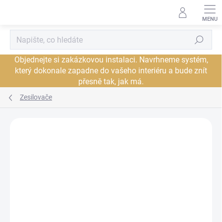
Přejít
na
obsah
Hledat
Objednejte si zakázkovou instalaci. Navrhneme systém,
který dokonale zapadne do vašeho interiéru a bude znít
přesně tak, jak má.
Zesilovače
Neohodnoceno
Podrobnosti hodnocení
ZNAČKA:
NAD
JSME AUTORIZOVANÝ
PRODEJCE