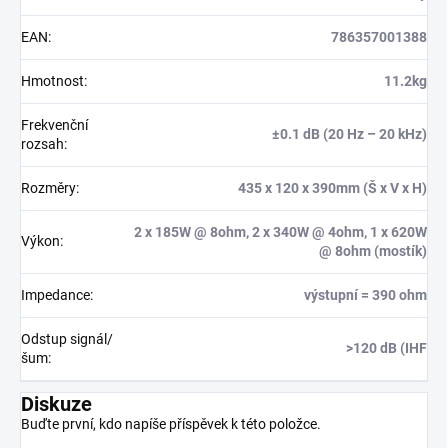
EAN
:
786357001388
Hmotnost
:
11.2kg
Frekvenční
±0.1 dB (20 Hz – 20 kHz)
rozsah
:
Rozměry
:
435 x 120 x 390mm (Š x V x H)
2 x 185W @ 8ohm, 2 x 340W @ 4ohm, 1 x 620W
Výkon
:
@ 8ohm (mostík)
Impedance
:
výstupní = 390 ohm
Odstup signál/
>120 dB (IHF
šum
:
Diskuze
Buďte první, kdo napíše příspěvek k této položce.