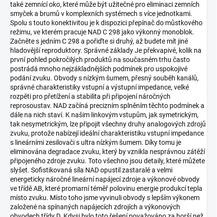
také zemnící oko, které může být užitečné pro eliminaci zemních
smyček a brumů v komplexních systémech s více jednotkami.
Spolu s touto konektivitou je k dispozici přepínač do můstkového
režimu, ve kterém pracuje NAD C 298 jako výkonný monoblok.
Začněte s jedním C 298 a pořiďte si druhý, až budete mít jiné
hladovější reproduktory. Správné základy Je překvapivé, kolik na
první pohled pokročilých produktů na současném trhu často
postrádá mnoho nejzákladnějších podmínek pro uspokojivé
podání zvuku. Obvody s nízkým šumem, přesný souběh kanálů,
správné charakteristiky vstupní a výstupní impedance, velké
rozpěti pro přetížení a stabilita při připojení náročných
reprosoustav. NAD začíná precizním splněním těchto podmínek a
dále na nich staví. K našim linkovým vstupům, jak symetrickým,
tak nesymetrickým, lze připojit všechny druhy analogových zdrojů
zvuku, protože nabízejí ideální charakteristiku vstupní impedance
s lineárními zesilovači s ultra nízkým šumem. Díky tomu je
eliminována degradace zvuku, který by vznikla nesprávnou zátěží
připojeného zdroje zvuku. Toto všechno jsou detaily, které můžete
slyšet. Sofistikovaná síla NAD opustil zastaralé a velmi
energeticky náročné lineární napájecí zdroje a výkonové obvody
ve třídě AB, které promarní téměř polovinu energie produkcí tepla
místo zvuku. Místo toho jsme vyvinuli obvody s lepším výkonem
založené na spínaných napájecích zdrojích a výkonových
obvodech třídy D. Kdysi bylo toto řešení považováno za horší než