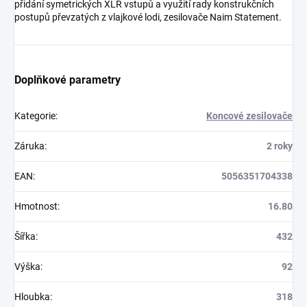
přidání symetrických XLR vstupů a využití rady konstrukčních
postupů převzatých z vlajkové lodi, zesilovače Naim Statement.
Doplňkové parametry
Kategorie
:
Koncové zesilovače
Záruka
:
2 roky
EAN
:
5056351704338
Hmotnost
:
16.80
Šířka
:
432
Výška
:
92
Hloubka
:
318