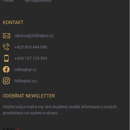
Pátek:
Na objednávku
KONTAKT
obchod
@
hifihejhal.cz
+420 603 494 686
+420 737 129 593
Hifihejhal.cz
hifihejhal.cz/
ODEBÍRAT NEWSLETTER
Vložte svůj e-mail a my vám budeme zasílat informace o nových
produktech na našem e-shopu.
E-MAIL