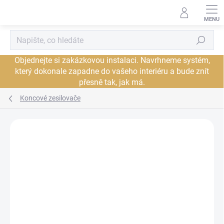
Přejít
na
obsah
Hledat
Objednejte si zakázkovou instalaci. Navrhneme systém,
který dokonale zapadne do vašeho interiéru a bude znít
přesně tak, jak má.
Koncové zesilovače
Neohodnoceno
Podrobnosti hodnocení
ZNAČKA:
NAIM AUDIO
DORUČENÍ ZDARMA
JSME AUTORIZOVANÝ
PRODEJCE