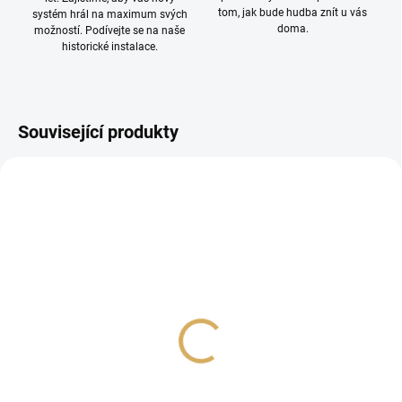
tom, jak bude hudba znít u vás
systém hrál na maximum svých
doma.
možností. Podívejte se na naše
historické instalace.
Související produkty
SilentPower iPower Elite
SilentPower iPOWER X
15V
12V
7 990 Kč
2 990 Kč
6 603,31 Kč bez DPH
2 471,07 Kč bez DPH