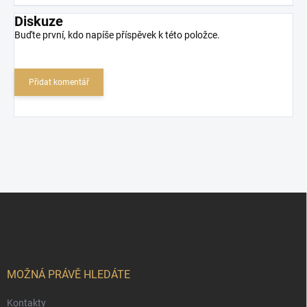
Diskuze
Buďte první, kdo napíše příspěvek k této položce.
Přidat komentář
Z
á
p
a
t
í
MOŽNÁ PRÁVĚ HLEDÁTE
Kontakty