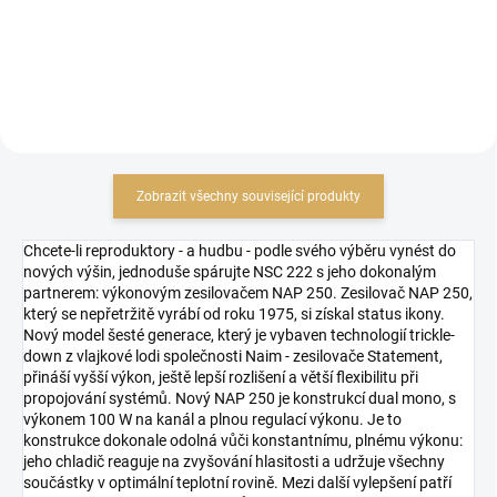
Do košíku
Do košíku
Zobrazit všechny související produkty
Chcete-li reproduktory - a hudbu - podle svého výběru vynést do
nových výšin, jednoduše spárujte NSC 222 s jeho dokonalým
partnerem: výkonovým zesilovačem NAP 250. Zesilovač NAP 250,
který se nepřetržitě vyrábí od roku 1975, si získal status ikony.
Nový model šesté generace, který je vybaven technologií trickle-
down z vlajkové lodi společnosti Naim - zesilovače Statement,
přináší vyšší výkon, ještě lepší rozlišení a větší flexibilitu při
propojování systémů. Nový NAP 250 je konstrukcí dual mono, s
výkonem 100 W na kanál a plnou regulací výkonu. Je to
konstrukce dokonale odolná vůči konstantnímu, plnému výkonu:
jeho chladič reaguje na zvyšování hlasitosti a udržuje všechny
součástky v optimální teplotní rovině. Mezi další vylepšení patří