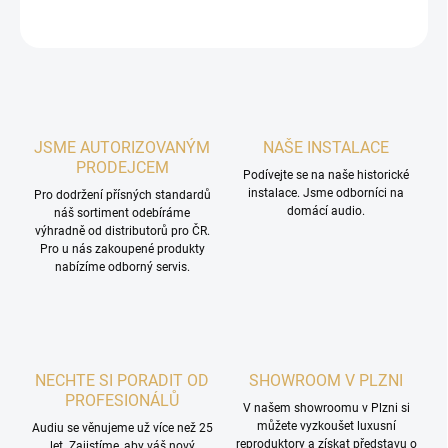
ZEPTAT SE
HLÍDAT
JSME AUTORIZOVANÝM
NAŠE INSTALACE
PRODEJCEM
Podívejte se na naše historické
instalace. Jsme odborníci na
Pro dodržení přísných standardů
domácí audio.
náš sortiment odebíráme
výhradně od distributorů pro ČR.
Pro u nás zakoupené produkty
nabízíme odborný servis.
NECHTE SI PORADIT OD
SHOWROOM V PLZNI
PROFESIONÁLŮ
V našem showroomu v Plzni si
můžete vyzkoušet luxusní
Audiu se věnujeme už více než 25
reproduktory a získat představu o
let. Zajistíme, aby váš nový