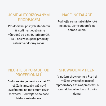
JSME AUTORIZOVANÝM
NAŠE INSTALACE
PRODEJCEM
Podívejte se na naše historické
instalace. Jsme odborníci na
Pro dodržení přísných standardů
domácí audio.
náš sortiment odebíráme
výhradně od distributorů pro ČR.
Pro u nás zakoupené produkty
nabízíme odborný servis.
NECHTE SI PORADIT OD
SHOWROOM V PLZNI
PROFESIONÁLŮ
V našem showroomu v Plzni si
můžete vyzkoušet luxusní
Audiu se věnujeme už více než 25
reproduktory a získat představu o
let. Zajistíme, aby váš nový
tom, jak bude hudba znít u vás
systém hrál na maximum svých
doma.
možností. Podívejte se na naše
historické instalace.