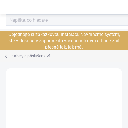
Přejít
na
obsah
Objednejte si zakázkovou instalaci. Navrhneme systém,
který dokonale zapadne do vašeho interiéru a bude znít
přesně tak, jak má.
Kabely a příslušenství
Neohodnoceno
Podrobnosti hodnocení
ZNAČKA:
NORDOST
JSME AUTORIZOVANÝ
PRODEJCE