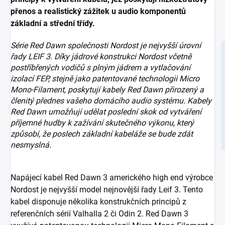
přenos a realistický zážitek u audio komponentů
základní a střední třídy.
Série Red Dawn společnosti Nordost je nejvyšší úrovní
řady LEIF 3. Díky jádrové konstrukci Nordost včetně
postříbřených vodičů s plným jádrem a vytlačování
izolací FEP, stejně jako patentované technologii Micro
Mono-Filament, poskytují kabely Red Dawn přirozený a
členitý přednes vašeho domácího audio systému. Kabely
Red Dawn umožňují udělat poslední skok od vytváření
příjemné hudby k zažívání skutečného výkonu, který
způsobí, že poslech základní kabeláže se bude zdát
nesmyslná.
Napájecí kabel Red Dawn 3 amerického high end výrobce
Nordost je nejvyšší model nejnovější řady Leif 3. Tento
kabel disponuje několika konstrukčních principů z
referenčních sérií Valhalla 2 či Odin 2. Red Dawn 3