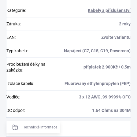
Kategorie
:
Kabely a příslušenství
Záruka
:
2 roky
EAN
:
Zvolte variantu
Typ kabelu
:
Napájecí (C7, C15, C19, Powercon)
Prodloužení délky na
příplatek 2.900Kč / 0,5m
zakázku
:
Izolace kabelu
:
Fluorovaný ethylenpropylén (FEP)
Vodiče
:
3 x 12 AWG, 99.9999% OFC
DC odpor
:
1.64 Ohms na 304M
Technické informace