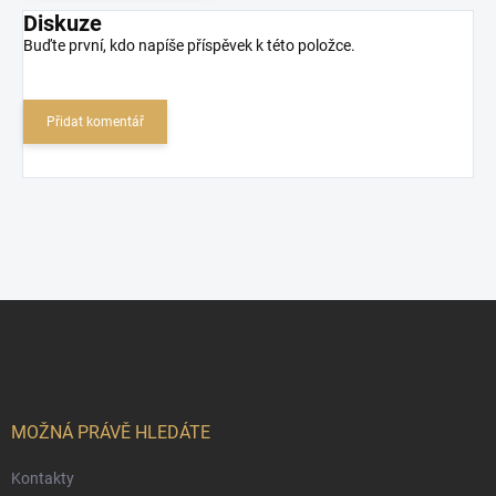
Diskuze
Buďte první, kdo napíše příspěvek k této položce.
Přidat komentář
Z
á
p
a
t
í
MOŽNÁ PRÁVĚ HLEDÁTE
Kontakty