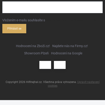
Vložením e-mailu souhlasíte s
podmínkami ochrany osobních údajů
Přihlásit se
Hodnocení na Zboží.cz!
Najdete nás na Firmy.cz!
Showroom Plzeň
Hodnocení na Google
Copyright 2026
Hifihejhal.cz
. Všechna práva vyhrazena.
Upravit nastavení
cookies