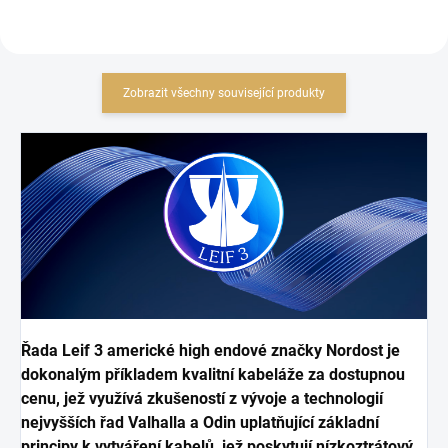
Zobrazit všechny související produkty
Řada Leif 3 americké high endové značky Nordost je
dokonalým příkladem kvalitní kabeláže za dostupnou
cenu, jež využívá zkušeností z vývoje a technologií
nejvyšších řad Valhalla a Odin uplatňující základní
principy k vytváření kabelů, jež poskytují nízkoztrátový