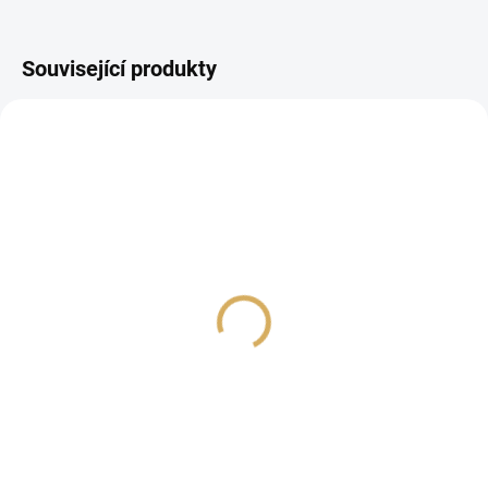
Související produkty
PROHLÍDKA V
SHOWROOMU PLZEŇ
PROHLÍDKA V
SHOWROOMU PRAHA
Musical Fidelity M8xi
EverSolo DMP-A6 Gen2
Master Edition
185 990 Kč
31 990 Kč
153 710,74 Kč bez DPH
26 438,02 Kč bez DPH
Detail
Do košíku