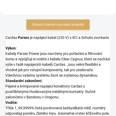
Zobrazit všechny související produkty
Cardas
Parsec
je napájecí kabel (220 V) s IEC a Schuko svorkami.
Výkon:
Kabely Parsec Power jsou navrženy pro potlačení a filtrování
šumu a vypůjčují si vodiče z kabelu Clear Cygnus, který se nachází
výše v řadě napájecích kabelů Cardas. Jsou velmi flexibilní a
vhodné jak pro vstupní komponenty, tak pro zesilovače.
Vdechnou vašemu systému život se zvýšenou dynamikou.
Standardní zakončení:
Pájené a krimpované napájecí konektory Cardas s
postříbřenými/rhodiovanými měděnými kontakty. Ručně
zakončeno v Bandonu v Oregonu.
Vodiče:
Třída 1, 99,9999% čistá pocínovaná bezkyslíkatá měď, rozměry
odpovídají poměru Zlatého řezu. Geometrie vrstev křížového pole,