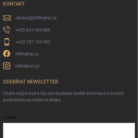
KONTAKT
obchod
@
hifihejhal.cz
+420 603 494 686
+420 737 129 593
Hifihejhal.cz
hifihejhal.cz/
ODEBÍRAT NEWSLETTER
Vložte svůj e-mail a my vám budeme zasílat informace o nových
produktech na našem e-shopu.
E-MAIL