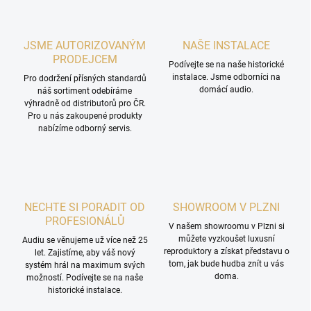
JSME AUTORIZOVANÝM
NAŠE INSTALACE
PRODEJCEM
Podívejte se na naše historické
instalace. Jsme odborníci na
Pro dodržení přísných standardů
domácí audio.
náš sortiment odebíráme
výhradně od distributorů pro ČR.
Pro u nás zakoupené produkty
nabízíme odborný servis.
NECHTE SI PORADIT OD
SHOWROOM V PLZNI
PROFESIONÁLŮ
V našem showroomu v Plzni si
můžete vyzkoušet luxusní
Audiu se věnujeme už více než 25
reproduktory a získat představu o
let. Zajistíme, aby váš nový
tom, jak bude hudba znít u vás
systém hrál na maximum svých
doma.
možností. Podívejte se na naše
historické instalace.