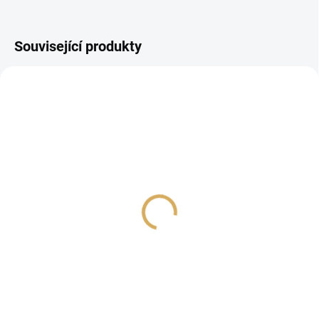
Související produkty
PROHLÍDKA V
SHOWROOMU PLZEŇ
PROHLÍDKA V
SHOWROOMU PRAHA
Sonos Move 2 černá
EverSolo DMP-A6 Gen2
Master Edition
12 490 Kč
31 990 Kč
10 322,31 Kč bez DPH
26 438,02 Kč bez DPH
Do košíku
Do košíku