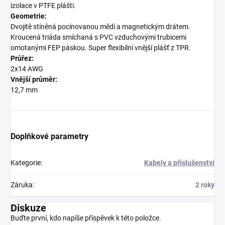
izolace v PTFE plášti.
Geometrie:
Dvojitě stíněná pocínovanou mědí a magnetickým drátem.
Kroucená triáda smíchaná s PVC vzduchovými trubicemi
omotanými FEP páskou. Super flexibilní vnější plášť z TPR.
Průřez:
2x14 AWG
Vnější průměr:
12,7 mm
Doplňkové parametry
Kategorie
:
Kabely a příslušenství
Záruka
:
2 roky
Diskuze
Buďte první, kdo napíše příspěvek k této položce.