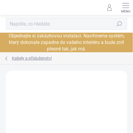
Přejít
na
obsah
Hledat
Objednejte si zakázkovou instalaci. Navrhneme systém,
který dokonale zapadne do vašeho interiéru a bude znít
přesně tak, jak má.
Kabely a příslušenství
Neohodnoceno
Podrobnosti hodnocení
ZNAČKA:
CARDAS
PROHLÍDKA V
JSME AUTORIZOVANÝ
SHOWROOMU PLZEŇ
PRODEJCE